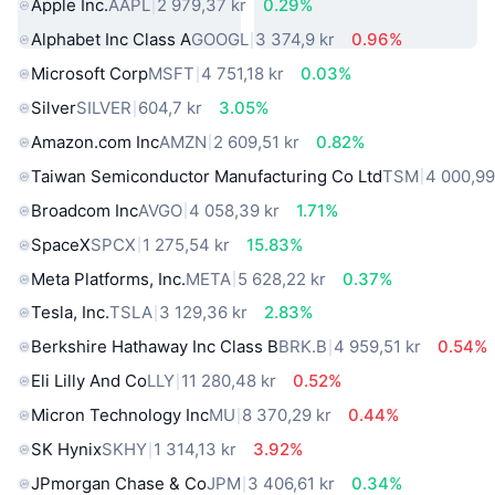
Apple Inc.
AAPL
2 979,37 kr
0.29%
Alphabet Inc Class A
GOOGL
3 374,9 kr
0.96%
Microsoft Corp
MSFT
4 751,18 kr
0.03%
Silver
SILVER
604,7 kr
3.05%
Amazon.com Inc
AMZN
2 609,51 kr
0.82%
Taiwan Semiconductor Manufacturing Co Ltd
TSM
4 000,99
Broadcom Inc
AVGO
4 058,39 kr
1.71%
SpaceX
SPCX
1 275,54 kr
15.83%
Meta Platforms, Inc.
META
5 628,22 kr
0.37%
Tesla, Inc.
TSLA
3 129,36 kr
2.83%
Berkshire Hathaway Inc Class B
BRK.B
4 959,51 kr
0.54%
Eli Lilly And Co
LLY
11 280,48 kr
0.52%
Micron Technology Inc
MU
8 370,29 kr
0.44%
SK Hynix
SKHY
1 314,13 kr
3.92%
JPmorgan Chase & Co
JPM
3 406,61 kr
0.34%