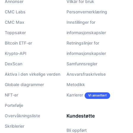
Annonser
Vilkår for bruk
CMC Labs
Personvernerklæring
CMC Max
Innstillinger for
Toppsaker
informasjonskapsler
Bitcoin ETF-er
Retningslinjer for
Krypto-API
informasjonskapsler
DexScan
Samfunnsregler
Aktiva i den virkelige verden
Ansvarsfraskrivelse
Globale diagrammer
Metodikk
NFT-er
Karrierer
Vi ansetter!
Portefølje
Kundestøtte
Overvåkningsliste
Skriblerier
Bli oppført