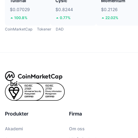
Tutorial
Cysic
Momentum
$0.07029
$0.8244
$0.2126
100.8%
0.77%
22.02%
CoinMarketCap
Tokener
DAD
Produkter
Firma
Akademi
Om oss