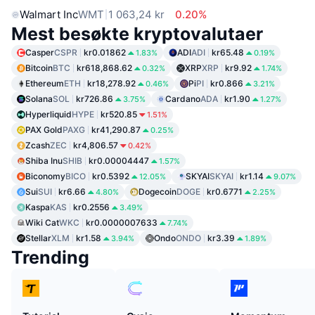
Walmart Inc
WMT
1 063,24 kr
0.20%
Mest besøkte kryptovalutaer
Casper
CSPR
kr0.01862
ADI
ADI
kr65.48
1.83%
0.19%
Bitcoin
BTC
kr618,868.62
XRP
XRP
kr9.92
0.32%
1.74%
Ethereum
ETH
kr18,278.92
Pi
PI
kr0.866
0.46%
3.21%
Solana
SOL
kr726.86
Cardano
ADA
kr1.90
3.75%
1.27%
Hyperliquid
HYPE
kr520.85
1.51%
PAX Gold
PAXG
kr41,290.87
0.25%
Zcash
ZEC
kr4,806.57
0.42%
Shiba Inu
SHIB
kr0.00004447
1.57%
Biconomy
BICO
kr0.5392
SKYAI
SKYAI
kr1.14
12.05%
9.07%
Sui
SUI
kr6.66
Dogecoin
DOGE
kr0.6771
4.80%
2.25%
Kaspa
KAS
kr0.2556
3.49%
Wiki Cat
WKC
kr0.0000007633
7.74%
Stellar
XLM
kr1.58
Ondo
ONDO
kr3.39
3.94%
1.89%
Trending