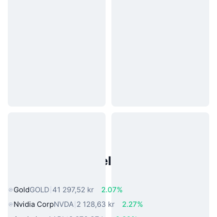
Populære eiendeler fra den
virkelige verden
Gold
GOLD
41 297,52 kr
2.07%
Nvidia Corp
NVDA
2 128,63 kr
2.27%