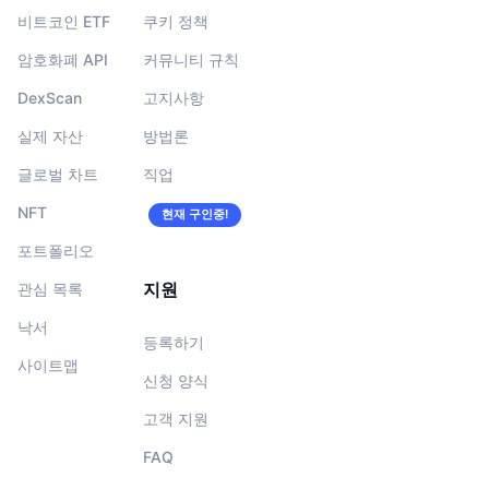
비트코인 ETF
쿠키 정책
암호화폐 API
커뮤니티 규칙
DexScan
고지사항
실제 자산
방법론
글로벌 차트
직업
NFT
현재 구인중!
포트폴리오
지원
관심 목록
낙서
등록하기
사이트맵
신청 양식
고객 지원
FAQ