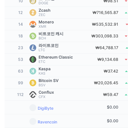
상위 트레이더들
10
₩98.51
기사들
거래소 유입/유출
DEX API
계산기
DOGE
리더보드
스팟
Zcash
12
₩716,565.87
센티멘트
ZEC
엔터프라이즈
뉴스레터
지표
트렌딩
파생상품
Monero
14
₩535,532.91
XMR
가격
CMC Launch
예정
공포 및 탐욕 지수.
비트코인 캐시
18
₩303,098.33
BCH
리소스
CMC 랩스
라이트코인
최근 상장된 종목
알트코인 시즌 지수
23
₩64,788.17
LTC
Ethereum Classic
CMC Max
53
₩9,134.68
상승 및 하락 종목
시장 주기 지표
ETC
문서
Kaspa
63
₩37.42
주요 뉴스
KAS
가장 많이 방문한 종목
비트코인 도미넌스
FAQ
Bitcoin SV
99
₩20,026.45
텔레그램 봇
BSV
커뮤니티 정서
CoinMarketCap 20 지수
Conflux
112
₩59.47
AI 통합
CFX
광고
체인 순위
CoinMarketCap 100 지수
$
0.00
DigiByte
CMC 에이전트 허브
예측 시장
ETF 자금 흐름
사이트 위젯
$
0.00
Ravencoin
스킬 마켓플레이스