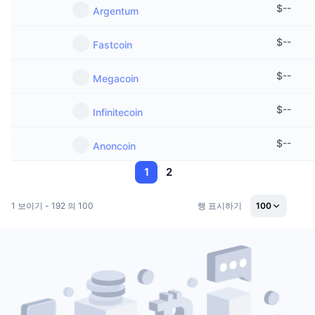
$
--
Argentum
$
--
Fastcoin
$
--
Megacoin
$
--
Infinitecoin
$
--
Anoncoin
1
2
1 보이기 - 192 의 100
행 표시하기
100