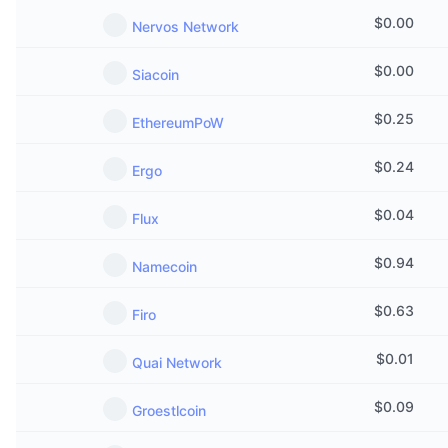
트렌딩
가상자산 ETF
$
0.00
Nervos Network
가상자산 배우기
CMC MCP
신규
비트코인 ETF
$
0.00
Siacoin
x402
뉴스
크립토
이더리움 ETF
$
0.25
EthereumPoW
아카데미
정치
$
0.24
Ergo
기술적 분석
조사
스포츠
$
0.04
Flux
RSI
비디오
금융
$
0.94
Namecoin
MACD
용어집
테크
$
0.63
Firo
파생상품
캠페인
$
0.01
Quai Network
NFT
개요
에어드롭
$
0.09
Groestlcoin
전체 NFT 통계
청산
다이아몬드 리워드