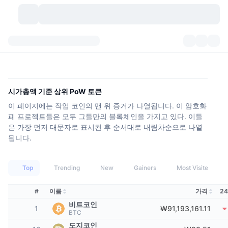
가상자산
대시보드
가상자산
DexScan
시장
순위
시가총액 기준 상위 PoW 토큰
이 페이지에는 작업 코인의 맨 위 증거가 나열됩니다. 이 암호화
시그널
거래소
카테고리
New
시장 개요
폐 프로젝트들은 모두 그들만의 블록체인을 가지고 있다. 이들
은 가장 먼저 대문자로 표시된 후 순서대로 내림차순으로 나열
요즘 핫한 종목
커뮤니티
과거 스냅샷
현물 시장
중앙화 거래소
됩니다.
새로운
피드
API
토큰 락업 해제
가상자산 수
스팟
Top
Trending
New
Gainers
Most Visited
상승 종목
주제
이자농사
서비스
비트코인 트레저리
파생상품
API
#
이름
가격
2
밈 탐색기
비트코인
라이브
실제 자산
BNB 트레저리
서비스
암호화폐 API
1
₩91,193,161.11
BTC
탈중앙화 거래소
도지코인