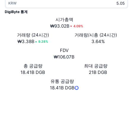
KRW
트렌딩
가상자산 ETF
가상자산 배우기
CMC MCP
DigiByte 통계
신규
시가총액
비트코인 ETF
x402
뉴스
₩93.02B
4.09%
크립토
이더리움 ETF
거래량 (24시간)
거래량/시총 (24시간)
아카데미
₩3.38B
3.64%
9.28%
정치
FDV
기술적 분석
조사
₩106.07B
스포츠
총 공급량
최대 공급량
RSI
비디오
18.41B DGB
21B DGB
금융
MACD
유통 공급량
용어집
18.41B DGB
테크
Website
Whitepaper
파생상품
캠페인
웹사이트
NFT
개요
에어드롭
소셜 미디어
전체 NFT 통계
3.9
청산
다이아몬드 리워드
평가(CertiK)