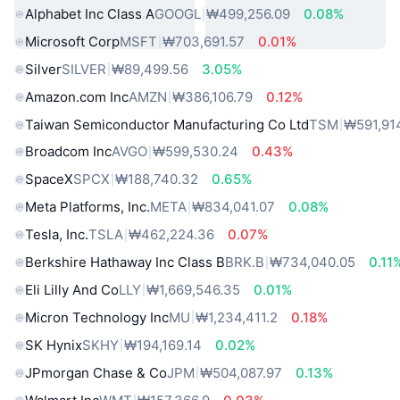
Alphabet Inc Class A
GOOGL
₩499,256.09
0.08%
Microsoft Corp
MSFT
₩703,691.57
0.01%
Silver
SILVER
₩89,499.56
3.05%
Amazon.com Inc
AMZN
₩386,106.79
0.12%
Taiwan Semiconductor Manufacturing Co Ltd
TSM
₩591,91
Broadcom Inc
AVGO
₩599,530.24
0.43%
SpaceX
SPCX
₩188,740.32
0.65%
Meta Platforms, Inc.
META
₩834,041.07
0.08%
Tesla, Inc.
TSLA
₩462,224.36
0.07%
Berkshire Hathaway Inc Class B
BRK.B
₩734,040.05
0.11
Eli Lilly And Co
LLY
₩1,669,546.35
0.01%
Micron Technology Inc
MU
₩1,234,411.2
0.18%
SK Hynix
SKHY
₩194,169.14
0.02%
JPmorgan Chase & Co
JPM
₩504,087.97
0.13%