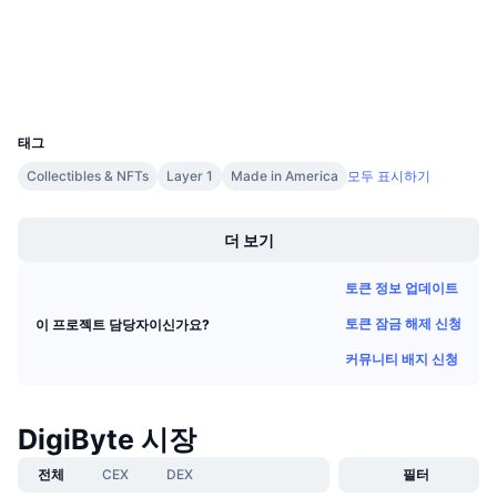
chainz.cryptoid.info
다가오는 판매
익스플로러
펀딩비
배우며 수익 창출
지갑
UCID
일정
109
태그
ICO 캘린더
Collectibles & NFTs
Layer 1
Made in America
모두 표시하기
Boost
이벤트 달력
더 보기
토큰 정보 업데이트
토큰 잠금 해제 신청
이 프로젝트 담당자이신가요?
커뮤니티 배지 신청
DigiByte 시장
전체
CEX
DEX
필터