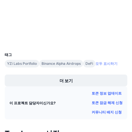
계약
다가오는 판매
펀딩비
배우며 수익 창출
4.3
평가(CertiK)
etherscan.io
익스플로러
일정
지갑
ICO 캘린더
UCID
37495
태그
이벤트 달력
YZi Labs Portfolio
Binance Alpha Airdrops
DeFi
모두 표시하기
Boost
더 보기
토큰 정보 업데이트
토큰 잠금 해제 신청
이 프로젝트 담당자이신가요?
커뮤니티 배지 신청