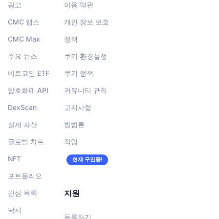
광고
이용 약관
CMC 랩스
개인 정보 보호
CMC Max
정책
주요 뉴스
쿠키 환경설정
비트코인 ETF
쿠키 정책
암호화폐 API
커뮤니티 규칙
DexScan
고지사항
실제 자산
방법론
글로벌 차트
직업
NFT
현재 구인중!
포트폴리오
지원
관심 목록
낙서
등록하기