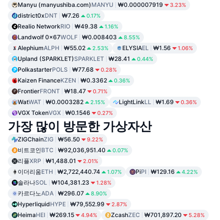
Manyu (manyushiba.com)
MANYU
₩0.000007919
3.23%
district0x
DNT
₩7.26
0.17%
Realio Network
RIO
₩49.38
1.16%
Landwolf 0x67
WOLF
₩0.008403
8.55%
Alephium
ALPH
₩55.02
ELYSIA
EL
₩1.56
2.53%
1.06%
Upland (SPARKLET)
SPARKLET
₩28.41
0.44%
Polkastarter
POLS
₩77.68
0.28%
Kaizen Finance
KZEN
₩0.3362
0.36%
Frontier
FRONT
₩18.47
0.71%
Wat
WAT
₩0.0003282
LightLink
LL
₩1.69
2.15%
0.36%
VGX Token
VGX
₩0.1546
0.27%
가장 많이 방문한 가상자산
ZIGChain
ZIG
₩56.50
9.22%
비트코인
BTC
₩92,036,951.40
0.07%
리플
XRP
₩1,488.01
2.01%
이더리움
ETH
₩2,722,440.74
Pi
PI
₩129.16
1.07%
4.22%
솔라나
SOL
₩104,381.23
1.28%
카르다노
ADA
₩296.07
8.90%
Hyperliquid
HYPE
₩79,552.99
2.87%
Heima
HEI
₩269.15
Zcash
ZEC
₩701,897.20
4.94%
5.28%