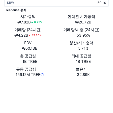
KRW
트렌딩
가상자산 ETF
가상자산 배우기
CMC MCP
Treehouse 통계
신규
시가총액
언락된 시가총액
비트코인 ETF
x402
뉴스
₩7.82B
₩20.72B
0.25%
크립토
이더리움 ETF
거래량 (24시간)
거래량/시총 (24시간)
아카데미
₩4.22B
53.95%
45.26%
정치
FDV
청산/시가총액
기술적 분석
조사
₩50.13B
5.71%
스포츠
총 공급량
최대 공급량
RSI
비디오
1B TREE
1B TREE
금융
MACD
유통 공급량
보유자
용어집
156.12M TREE
32.89K
테크
Website
Whitepaper
파생상품
캠페인
웹사이트
NFT
개요
에어드롭
소셜 미디어
전체 NFT 통계
청산
다이아몬드 리워드
0x7714...96d1f3