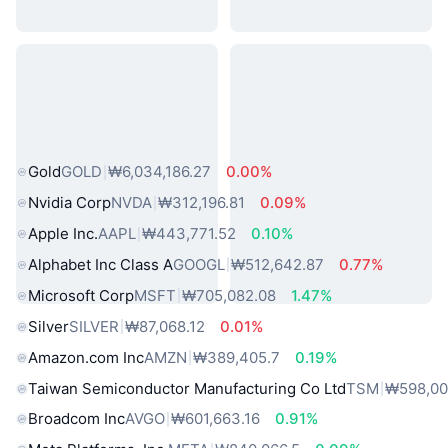
인기 실물 자산
Gold
GOLD
₩6,034,186.27
0.00%
Nvidia Corp
NVDA
₩312,196.81
0.09%
Apple Inc.
AAPL
₩443,771.52
0.10%
Alphabet Inc Class A
GOOGL
₩512,642.87
0.77%
Microsoft Corp
MSFT
₩705,082.08
1.47%
Silver
SILVER
₩87,068.12
0.01%
Amazon.com Inc
AMZN
₩389,405.7
0.19%
Taiwan Semiconductor Manufacturing Co Ltd
TSM
₩598,00
Broadcom Inc
AVGO
₩601,663.16
0.91%