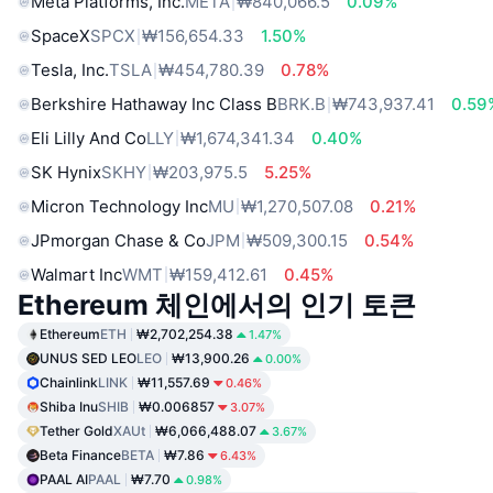
Meta Platforms, Inc.
META
₩840,066.5
0.09%
SpaceX
SPCX
₩156,654.33
1.50%
Tesla, Inc.
TSLA
₩454,780.39
0.78%
Berkshire Hathaway Inc Class B
BRK.B
₩743,937.41
0.59
Eli Lilly And Co
LLY
₩1,674,341.34
0.40%
SK Hynix
SKHY
₩203,975.5
5.25%
Micron Technology Inc
MU
₩1,270,507.08
0.21%
JPmorgan Chase & Co
JPM
₩509,300.15
0.54%
Walmart Inc
WMT
₩159,412.61
0.45%
Ethereum 체인에서의 인기 토큰
Ethereum
ETH
₩2,702,254.38
1.47%
UNUS SED LEO
LEO
₩13,900.26
0.00%
Chainlink
LINK
₩11,557.69
0.46%
Shiba Inu
SHIB
₩0.006857
3.07%
Tether Gold
XAUt
₩6,066,488.07
3.67%
Beta Finance
BETA
₩7.86
6.43%
PAAL AI
PAAL
₩7.70
0.98%