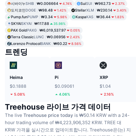
시바이누
SHIB
₩0.006664
Sui
SUI
₩962.73
4.74%
2.37%
도지코인
DOGE
₩98.48
Stellar
XLM
₩230.14
1.42%
3.40%
Pump.fun
PUMP
₩3.34
Kaspa
KAS
₩36.44
5.98%
1.83%
SKYAI
SKYAI
₩117.88
35.98%
PAX Gold
PAXG
₩6,019,537.97
0.05%
Terra Classic
LUNC
₩0.06956
2.43%
Lorenzo Protocol
BANK
₩60.22
8.56%
트렌딩
Heima
Pi
XRP
$0.1888
$0.09061
$1.04
5.08%
4.06%
2.16%
Treehouse 라이브 가격 데이터
The live
Treehouse price today
is ₩50.14 KRW with a 24-
hour trading volume of ₩4,223,906,352 KRW.
TREE 대
KRW 가격을 실시간으로 업데이트합니다.
Treehouse은(는) 지