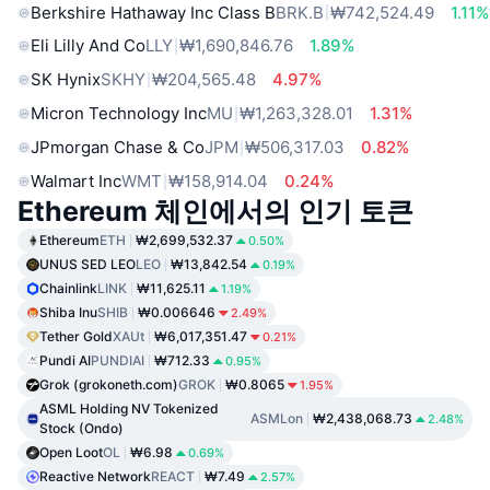
Berkshire Hathaway Inc Class B
BRK.B
₩742,524.49
1.11%
Eli Lilly And Co
LLY
₩1,690,846.76
1.89%
SK Hynix
SKHY
₩204,565.48
4.97%
Micron Technology Inc
MU
₩1,263,328.01
1.31%
JPmorgan Chase & Co
JPM
₩506,317.03
0.82%
Walmart Inc
WMT
₩158,914.04
0.24%
Ethereum 체인에서의 인기 토큰
Ethereum
ETH
₩2,699,532.37
0.50%
UNUS SED LEO
LEO
₩13,842.54
0.19%
Chainlink
LINK
₩11,625.11
1.19%
Shiba Inu
SHIB
₩0.006646
2.49%
Tether Gold
XAUt
₩6,017,351.47
0.21%
Pundi AI
PUNDIAI
₩712.33
0.95%
Grok (grokoneth.com)
GROK
₩0.8065
1.95%
ASML Holding NV Tokenized
ASMLon
₩2,438,068.73
2.48%
Stock (Ondo)
Open Loot
OL
₩6.98
0.69%
Reactive Network
REACT
₩7.49
2.57%