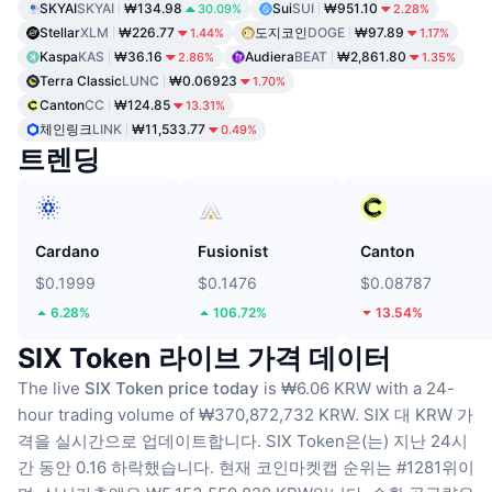
SKYAI
SKYAI
₩134.98
Sui
SUI
₩951.10
30.09%
2.28%
Stellar
XLM
₩226.77
도지코인
DOGE
₩97.89
1.44%
1.17%
Kaspa
KAS
₩36.16
Audiera
BEAT
₩2,861.80
2.86%
1.35%
Terra Classic
LUNC
₩0.06923
1.70%
Canton
CC
₩124.85
13.31%
체인링크
LINK
₩11,533.77
0.49%
트렌딩
Cardano
Fusionist
Canton
$0.1999
$0.1476
$0.08787
6.28%
106.72%
13.54%
SIX Token 라이브 가격 데이터
The live
SIX Token price today
is ₩6.06 KRW with a 24-
hour trading volume of ₩370,872,732 KRW.
SIX 대 KRW 가
격을 실시간으로 업데이트합니다.
SIX Token은(는) 지난 24시
간 동안 0.16 하락했습니다.
현재 코인마켓캡 순위는 #1281위이