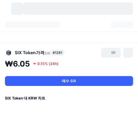
가상자산
대시보드
가상자산
DexScan
시장
순위
SIX Token
가격
9K
#1281
SIX
₩6.05
0.15%
(
24h
)
시그널
거래소
카테고리
New
시장 개요
요즘 핫한 종목
커뮤니티
과거 스냅샷
현물 시장
중앙화 거래소
매수 SIX
새로운
피드
API
토큰 락업 해제
가상자산 수
스팟
SIX Token 대 KRW 차트
상승 종목
주제
이자농사
서비스
비트코인 트레저리
파생상품
API
밈 탐색기
라이브
실제 자산
BNB 트레저리
서비스
암호화폐 API
탈중앙화 거래소