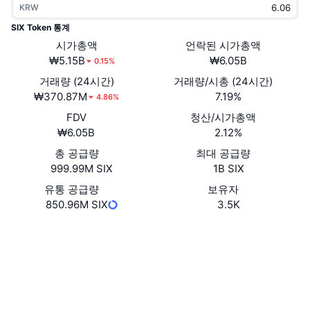
KRW
트렌딩
가상자산 ETF
가상자산 배우기
CMC MCP
SIX Token 통계
신규
시가총액
언락된 시가총액
비트코인 ETF
x402
뉴스
₩5.15B
₩6.05B
0.15%
크립토
이더리움 ETF
거래량 (24시간)
거래량/시총 (24시간)
아카데미
₩370.87M
7.19%
4.86%
정치
FDV
청산/시가총액
기술적 분석
조사
₩6.05B
2.12%
스포츠
총 공급량
최대 공급량
RSI
비디오
999.99M SIX
1B SIX
금융
MACD
유통 공급량
보유자
용어집
850.96M SIX
3.5K
테크
웹사이트
Website
Whitepaper
파생상품
캠페인
NFT
소셜 미디어
개요
에어드롭
전체 NFT 통계
0x61c6...1f3fa8
계약
청산
다이아몬드 리워드