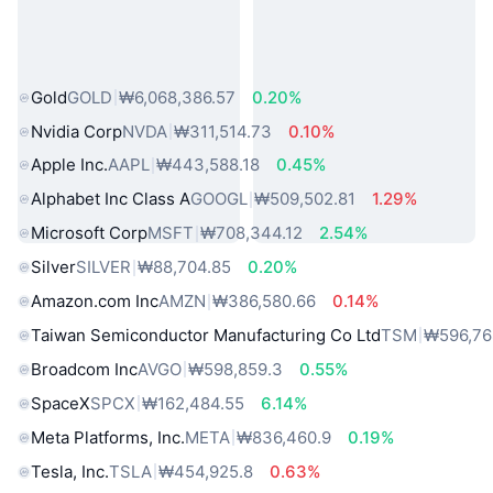
인기 실물 자산
Gold
GOLD
₩6,068,386.57
0.20%
Nvidia Corp
NVDA
₩311,514.73
0.10%
Apple Inc.
AAPL
₩443,588.18
0.45%
Alphabet Inc Class A
GOOGL
₩509,502.81
1.29%
Microsoft Corp
MSFT
₩708,344.12
2.54%
Silver
SILVER
₩88,704.85
0.20%
Amazon.com Inc
AMZN
₩386,580.66
0.14%
Taiwan Semiconductor Manufacturing Co Ltd
TSM
₩596,76
Broadcom Inc
AVGO
₩598,859.3
0.55%
SpaceX
SPCX
₩162,484.55
6.14%
Meta Platforms, Inc.
META
₩836,460.9
0.19%
Tesla, Inc.
TSLA
₩454,925.8
0.63%