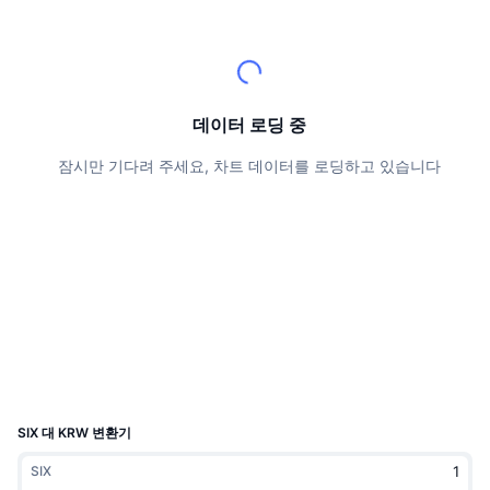
상위 트레이더들
기사들
거래소 유입/유출
DEX API
계산기
리더보드
스팟
센티멘트
엔터프라이즈
뉴스레터
지표
트렌딩
파생상품
가격
CMC Launch
데이터 로딩 중
예정
공포 및 탐욕 지수.
잠시만 기다려 주세요, 차트 데이터를 로딩하고 있습니다
리소스
CMC 랩스
최근 상장된 종목
알트코인 시즌 지수
CMC Max
상승 및 하락 종목
시장 주기 지표
문서
주요 뉴스
가장 많이 방문한 종목
비트코인 도미넌스
FAQ
텔레그램 봇
커뮤니티 정서
CoinMarketCap 20 지수
AI 통합
광고
체인 순위
CoinMarketCap 100 지수
CMC 에이전트 허브
SIX 대 KRW 변환기
예측 시장
ETF 자금 흐름
사이트 위젯
SIX
스킬 마켓플레이스