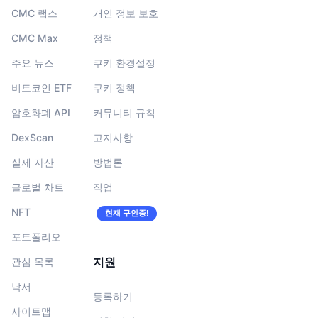
CMC 랩스
개인 정보 보호
CMC Max
정책
주요 뉴스
쿠키 환경설정
비트코인 ETF
쿠키 정책
암호화폐 API
커뮤니티 규칙
DexScan
고지사항
실제 자산
방법론
글로벌 차트
직업
NFT
현재 구인중!
포트폴리오
지원
관심 목록
낙서
등록하기
사이트맵