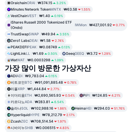
Oraichain
ORAI
₩374.15
3.25%
Minutes Network Token
MNTX
₩63.58
1.55%
VestChain
VEST
₩1.40
0.19%
iShares Russell 2000 Tokenized ETF
IWMon
₩427,001.92
0.77%
(Ondo)
TrustSwap
SWAP
₩49.94
3.55%
Zero1 Labs
DEAI
₩1.58
2.74%
PEAKDEFI
PEAK
₩0.08749
0.13%
LightLink
LL
₩1.69
Geeq
GEEQ
₩3.72
0.50%
1.29%
Wat
WAT
₩0.0003298
1.09%
가장 많이 방문한 가상자산
ADI
ADI
₩9,783.04
0.15%
비트코인
BTC
₩91,091,885.48
0.78%
리플
XRP
₩1,444.84
2.77%
이더리움
ETH
₩2,690,565.93
Pi
PI
₩124.85
0.54%
4.21%
카르다노
ADA
₩283.81
6.54%
솔라나
SOL
₩102,988.16
Heima
HEI
₩294.03
1.86%
51.76%
Hyperliquid
HYPE
₩78,212.79
2.17%
Zcash
ZEC
₩708,514.54
1.97%
시바이누
SHIB
₩0.006515
4.83%