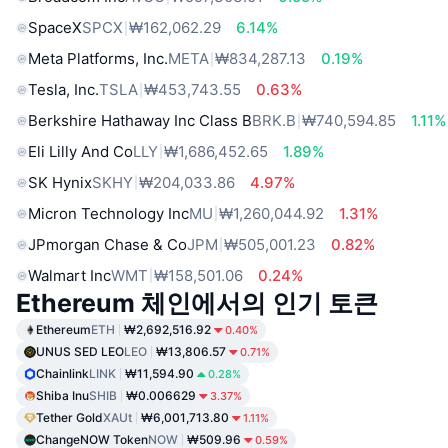
SpaceX
SPCX
₩162,062.29
6.14%
Meta Platforms, Inc.
META
₩834,287.13
0.19%
Tesla, Inc.
TSLA
₩453,743.55
0.63%
Berkshire Hathaway Inc Class B
BRK.B
₩740,594.85
1.11%
Eli Lilly And Co
LLY
₩1,686,452.65
1.89%
SK Hynix
SKHY
₩204,033.86
4.97%
Micron Technology Inc
MU
₩1,260,044.92
1.31%
JPmorgan Chase & Co
JPM
₩505,001.23
0.82%
Walmart Inc
WMT
₩158,501.06
0.24%
Ethereum 체인에서의 인기 토큰
Ethereum
ETH
₩2,692,516.92
0.40%
UNUS SED LEO
LEO
₩13,806.57
0.71%
Chainlink
LINK
₩11,594.90
0.28%
Shiba Inu
SHIB
₩0.006629
3.37%
Tether Gold
XAUt
₩6,001,713.80
1.11%
ChangeNOW Token
NOW
₩509.96
0.59%