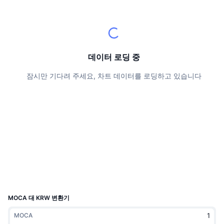
상위 트레이더들
기사들
거래소 유입/유출
DEX API
계산기
리더보드
스팟
센티멘트
엔터프라이즈
뉴스레터
지표
트렌딩
파생상품
가격
CMC Launch
데이터 로딩 중
예정
공포 및 탐욕 지수.
잠시만 기다려 주세요, 차트 데이터를 로딩하고 있습니다
리소스
CMC 랩스
최근 상장된 종목
알트코인 시즌 지수
CMC Max
상승 및 하락 종목
시장 주기 지표
문서
주요 뉴스
가장 많이 방문한 종목
비트코인 도미넌스
FAQ
텔레그램 봇
커뮤니티 정서
CoinMarketCap 20 지수
AI 통합
광고
체인 순위
CoinMarketCap 100 지수
CMC 에이전트 허브
MOCA 대 KRW 변환기
예측 시장
ETF 자금 흐름
사이트 위젯
MOCA
스킬 마켓플레이스