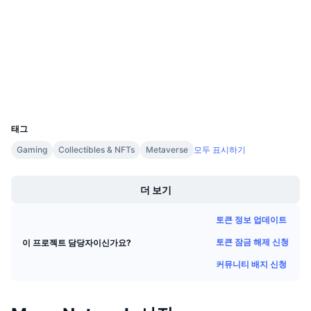
계약
다가오는 판매
펀딩비
배우며 수익 창출
4.0
평가(CertiK)
etherscan.io
익스플로러
일정
지갑
ICO 캘린더
UCID
31526
태그
이벤트 달력
Gaming
Collectibles & NFTs
Metaverse
모두 표시하기
Boost
더 보기
토큰 정보 업데이트
토큰 잠금 해제 신청
이 프로젝트 담당자이신가요?
커뮤니티 배지 신청