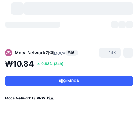
가상자산
대시보드
가상자산
DexScan
시장
순위
Moca Network
가격
14K
#461
MOCA
₩10.84
0.83%
(
24h
)
시그널
거래소
카테고리
New
시장 개요
요즘 핫한 종목
커뮤니티
과거 스냅샷
현물 시장
중앙화 거래소
매수 MOCA
새로운
피드
API
토큰 락업 해제
가상자산 수
스팟
Moca Network 대 KRW 차트
상승 종목
주제
이자농사
서비스
비트코인 트레저리
파생상품
API
밈 탐색기
라이브
실제 자산
BNB 트레저리
서비스
암호화폐 API
탈중앙화 거래소