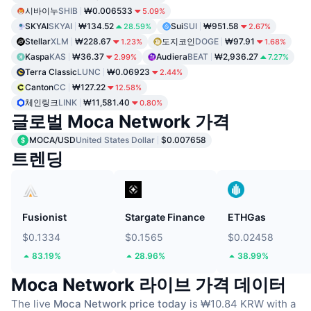
시바이누
SHIB
₩0.006533
5.09%
SKYAI
SKYAI
₩134.52
Sui
SUI
₩951.58
28.59%
2.67%
Stellar
XLM
₩228.67
도지코인
DOGE
₩97.91
1.23%
1.68%
Kaspa
KAS
₩36.37
Audiera
BEAT
₩2,936.27
2.99%
7.27%
Terra Classic
LUNC
₩0.06923
2.44%
Canton
CC
₩127.22
12.58%
체인링크
LINK
₩11,581.40
0.80%
글로벌 Moca Network 가격
MOCA/USD
United States Dollar
$0.007658
트렌딩
Fusionist
Stargate Finance
ETHGas
$0.1334
$0.1565
$0.02458
83.19%
28.96%
38.99%
Moca Network 라이브 가격 데이터
The live
Moca Network price today
is ₩10.84 KRW with a