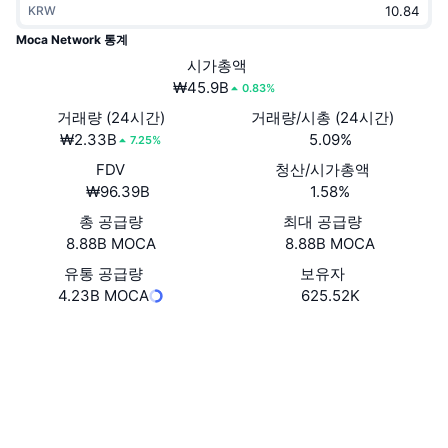
KRW
트렌딩
가상자산 ETF
가상자산 배우기
CMC MCP
Moca Network 통계
신규
시가총액
비트코인 ETF
x402
뉴스
₩45.9B
0.83%
크립토
이더리움 ETF
거래량 (24시간)
거래량/시총 (24시간)
아카데미
₩2.33B
5.09%
7.25%
정치
FDV
청산/시가총액
기술적 분석
조사
₩96.39B
1.58%
스포츠
총 공급량
최대 공급량
RSI
비디오
8.88B MOCA
8.88B MOCA
금융
MACD
유통 공급량
보유자
용어집
4.23B MOCA
625.52K
테크
Website
파생상품
캠페인
웹사이트
NFT
개요
에어드롭
소셜 미디어
전체 NFT 통계
청산
다이아몬드 리워드
0xf944...11e8c5