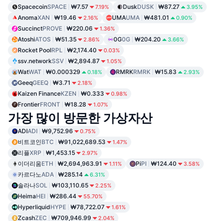
Spacecoin
SPACE
₩7.57
Dusk
DUSK
₩87.27
7.19%
3.95%
Anoma
XAN
₩19.46
UMA
UMA
₩481.01
2.16%
0.90%
Succinct
PROVE
₩220.06
1.36%
Atoshi
ATOS
₩51.35
0G
0G
₩204.20
2.86%
3.66%
Rocket Pool
RPL
₩2,174.40
0.03%
ssv.network
SSV
₩2,894.87
1.05%
Wat
WAT
₩0.000329
RMRK
RMRK
₩15.83
0.18%
2.93%
Geeq
GEEQ
₩3.71
2.18%
Kaizen Finance
KZEN
₩0.333
0.98%
Frontier
FRONT
₩18.28
1.07%
가장 많이 방문한 가상자산
ADI
ADI
₩9,752.96
0.75%
비트코인
BTC
₩91,022,689.53
1.47%
리플
XRP
₩1,453.15
2.97%
이더리움
ETH
₩2,694,963.91
Pi
PI
₩124.40
1.11%
3.58%
카르다노
ADA
₩285.14
6.31%
솔라나
SOL
₩103,110.65
2.25%
Heima
HEI
₩286.44
55.70%
Hyperliquid
HYPE
₩78,722.07
1.61%
Zcash
ZEC
₩709,946.99
2.04%