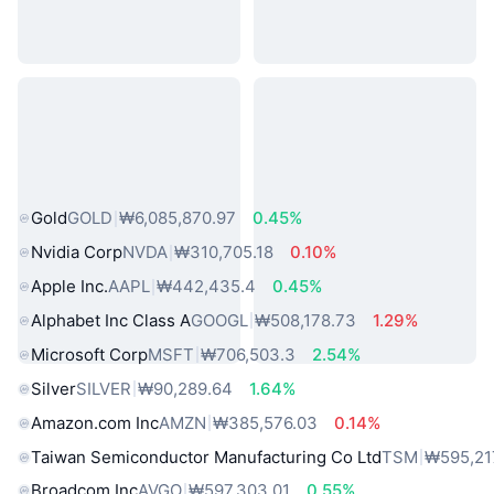
인기 실물 자산
Gold
GOLD
₩6,085,870.97
0.45%
Nvidia Corp
NVDA
₩310,705.18
0.10%
Apple Inc.
AAPL
₩442,435.4
0.45%
Alphabet Inc Class A
GOOGL
₩508,178.73
1.29%
Microsoft Corp
MSFT
₩706,503.3
2.54%
Silver
SILVER
₩90,289.64
1.64%
Amazon.com Inc
AMZN
₩385,576.03
0.14%
Taiwan Semiconductor Manufacturing Co Ltd
TSM
₩595,21
Broadcom Inc
AVGO
₩597,303.01
0.55%