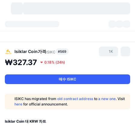
가상자산
대시보드
가상자산
DexScan
시장
순위
Isiklar Coin
가격
1K
#569
ISIKC
₩327.37
0.18%
(
24h
)
시그널
거래소
카테고리
New
시장 개요
요즘 핫한 종목
커뮤니티
과거 스냅샷
현물 시장
중앙화 거래소
매수 ISIKC
새로운
피드
API
토큰 락업 해제
가상자산 수
스팟
ISIKC has migrated from
old contract address
to
a new one
. Visit
here
for official announcement.
상승 종목
주제
이자농사
서비스
비트코인 트레저리
파생상품
API
밈 탐색기
Isiklar Coin 대 KRW 차트
라이브
실제 자산
BNB 트레저리
서비스
암호화폐 API
탈중앙화 거래소