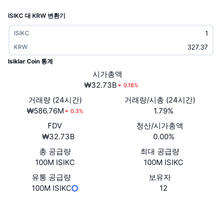
트렌딩
가상자산 ETF
ISIKC 대 KRW 변환기
가상자산 배우기
CMC MCP
신규
비트코인 ETF
ISIKC
x402
뉴스
KRW
크립토
이더리움 ETF
Isiklar Coin 통계
아카데미
시가총액
정치
₩32.73B
0.18%
기술적 분석
조사
거래량 (24시간)
거래량/시총 (24시간)
스포츠
₩586.76M
1.79%
RSI
비디오
0.3%
FDV
청산/시가총액
금융
MACD
용어집
₩32.73B
0.00%
테크
총 공급량
최대 공급량
100M ISIKC
100M ISIKC
파생상품
캠페인
유통 공급량
보유자
NFT
100M ISIKC
12
개요
에어드롭
전체 NFT 통계
웹사이트
Website
Whitepaper
청산
다이아몬드 리워드
소셜 미디어