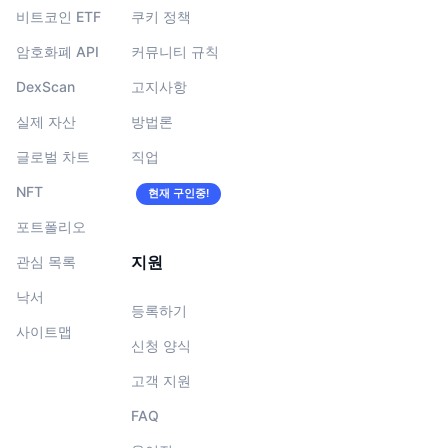
비트코인 ETF
쿠키 정책
암호화폐 API
커뮤니티 규칙
DexScan
고지사항
실제 자산
방법론
글로벌 차트
직업
NFT
현재 구인중!
포트폴리오
지원
관심 목록
낙서
등록하기
사이트맵
신청 양식
고객 지원
FAQ