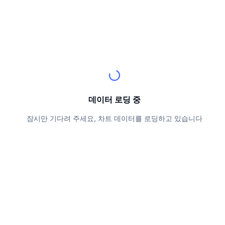
상위 트레이더들
기사들
거래소 유입/유출
DEX API
계산기
리더보드
스팟
센티멘트
엔터프라이즈
뉴스레터
지표
트렌딩
파생상품
가격
CMC Launch
예정
공포 및 탐욕 지수.
리소스
CMC 랩스
최근 상장된 종목
알트코인 시즌 지수
데이터 로딩 중
CMC Max
상승 및 하락 종목
시장 주기 지표
문서
잠시만 기다려 주세요, 차트 데이터를 로딩하고 있습니다
주요 뉴스
가장 많이 방문한 종목
비트코인 도미넌스
FAQ
텔레그램 봇
커뮤니티 정서
CoinMarketCap 20 지수
AI 통합
광고
체인 순위
CoinMarketCap 100 지수
CMC 에이전트 허브
예측 시장
ETF 자금 흐름
사이트 위젯
스킬 마켓플레이스