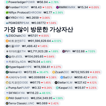
Powerledger
POWR
₩56.94
2.78%
Frontier
FRONT
₩18.43
RMRK
RMRK
₩15.34
1.02%
0.05%
Niftyx Protocol
SHROOM
₩2.77
2.56%
XYRO
XYRO
₩0.2659
3.06%
PEAKDEFI
PEAK
₩0.08772
1.04%
가장 많이 방문한 가상자산
ZIGChain
ZIG
₩57.01
4.55%
비트코인
BTC
₩91,596,629.64
0.12%
리플
XRP
₩1,486.42
1.45%
이더리움
ETH
₩2,711,923.28
Pi
PI
₩132.88
1.69%
7.03%
솔라나
SOL
₩104,095.65
0.84%
카르다노
ADA
₩274.04
0.48%
Hyperliquid
HYPE
₩78,556.81
3.27%
Heima
HEI
₩372.55
Zcash
ZEC
₩702,165.99
36.47%
4.95%
시바이누
SHIB
₩0.006698
Sui
SUI
₩959.42
3.38%
1.81%
도지코인
DOGE
₩97.75
Stellar
XLM
₩227.42
1.45%
4.12%
Pump.fun
PUMP
₩3.32
Kaspa
KAS
₩35.97
9.26%
3.25%
SKYAI
SKYAI
₩116.23
48.13%
PAX Gold
PAXG
₩6,054,349.95
1.58%
Terra Classic
LUNC
₩0.069
2.42%