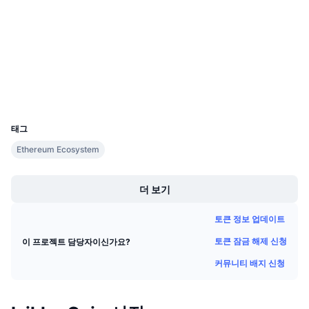
다가오는 판매
계약
0x4339...58670a
펀딩비
배우며 수익 창출
3.3
평가(CertiK)
etherscan.io
익스플로러
일정
지갑
ICO 캘린더
UCID
5468
태그
이벤트 달력
Ethereum Ecosystem
Boost
더 보기
토큰 정보 업데이트
토큰 잠금 해제 신청
이 프로젝트 담당자이신가요?
커뮤니티 배지 신청