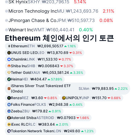
SK Hynix
SKHY
₩203,796.15
5.14%
Micron Technology Inc
MU
₩1,243,693.76
2.11%
JPmorgan Chase & Co
JPM
₩510,597.73
0.08%
Walmart Inc
WMT
₩160,440.41
0.40%
Ethereum 체인에서의 인기 토큰
Ethereum
ETH
₩2,696,505.17
1.16%
UNUS SED LEO
LEO
₩13,870.69
0.31%
Chainlink
LINK
₩11,533.10
0.77%
Shiba Inu
SHIB
₩0.006843
3.37%
Tether Gold
XAUt
₩6,053,581.24
3.35%
Heima
HEI
₩404.47
57.89%
iShares Silver Trust Tokenized ETF
SLVon
₩79,883.95
2.22%
(Ondo)
Renzo
REZ
₩3.60
UNIPOLY
UNP
₩151.70
0.85%
0.68%
Folks Finance
FOLKS
₩2,948.38
0.44%
Zeebu
ZBU
₩179.82
0.91%
Asteroid Shiba
ASTEROID
₩0.07903
1.66%
iExec RLC
RLC
₩383.64
2.01%
Tokenlon Network Token
LON
₩249.60
1.23%