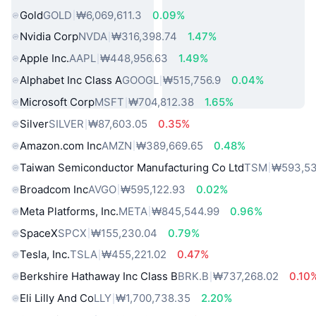
Gold
GOLD
₩6,069,611.3
0.09%
Nvidia Corp
NVDA
₩316,398.74
1.47%
Apple Inc.
AAPL
₩448,956.63
1.49%
Alphabet Inc Class A
GOOGL
₩515,756.9
0.04%
Microsoft Corp
MSFT
₩704,812.38
1.65%
Silver
SILVER
₩87,603.05
0.35%
Amazon.com Inc
AMZN
₩389,669.65
0.48%
Taiwan Semiconductor Manufacturing Co Ltd
TSM
₩593,53
Broadcom Inc
AVGO
₩595,122.93
0.02%
Meta Platforms, Inc.
META
₩845,544.99
0.96%
SpaceX
SPCX
₩155,230.04
0.79%
Tesla, Inc.
TSLA
₩455,221.02
0.47%
Berkshire Hathaway Inc Class B
BRK.B
₩737,268.02
0.10
Eli Lilly And Co
LLY
₩1,700,738.35
2.20%