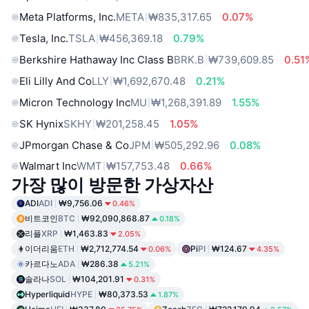
Meta Platforms, Inc.
META
₩835,317.65
0.07%
Tesla, Inc.
TSLA
₩456,369.18
0.79%
Berkshire Hathaway Inc Class B
BRK.B
₩739,609.85
0.51
Eli Lilly And Co
LLY
₩1,692,670.48
0.21%
Micron Technology Inc
MU
₩1,268,391.89
1.55%
SK Hynix
SKHY
₩201,258.45
1.05%
JPmorgan Chase & Co
JPM
₩505,292.96
0.08%
Walmart Inc
WMT
₩157,753.48
0.66%
가장 많이 방문한 가상자산
ADI
ADI
₩9,756.06
0.46%
비트코인
BTC
₩92,090,868.87
0.18%
리플
XRP
₩1,463.83
2.05%
이더리움
ETH
₩2,712,774.54
Pi
PI
₩124.67
0.06%
4.35%
카르다노
ADA
₩286.38
5.21%
솔라나
SOL
₩104,201.91
0.31%
Hyperliquid
HYPE
₩80,373.53
1.87%