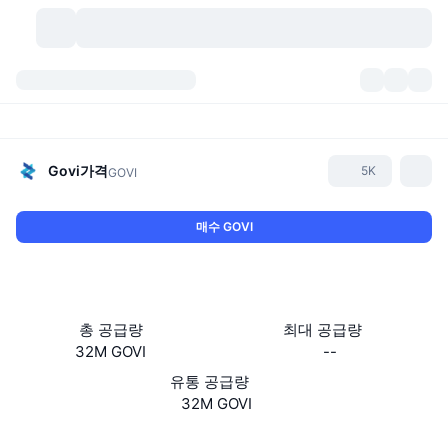
가상자산
대시보드
가상자산
DexScan
시장
순위
Govi
가격
5K
GOVI
시그널
거래소
카테고리
New
시장 개요
매수 GOVI
요즘 핫한 종목
커뮤니티
과거 스냅샷
현물 시장
중앙화 거래소
새로운
피드
API
토큰 락업 해제
가상자산 수
스팟
총 공급량
최대 공급량
32M GOVI
--
상승 종목
주제
이자농사
서비스
비트코인 트레저리
파생상품
API
유통 공급량
밈 탐색기
32M GOVI
라이브
실제 자산
BNB 트레저리
서비스
암호화폐 API
탈중앙화 거래소
웹사이트
Website