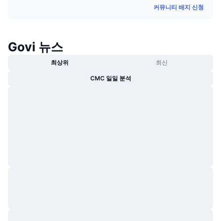
커뮤니티 배지 신청
트렌딩
가상자산 ETF
가상자산 배우기
CMC MCP
신규
비트코인 ETF
x402
뉴스
Govi 뉴스
크립토
이더리움 ETF
최상위
최신
아카데미
CMC 일일 분석
정치
기술적 분석
조사
스포츠
RSI
비디오
금융
MACD
용어집
테크
파생상품
캠페인
NFT
개요
에어드롭
전체 NFT 통계
청산
다이아몬드 리워드