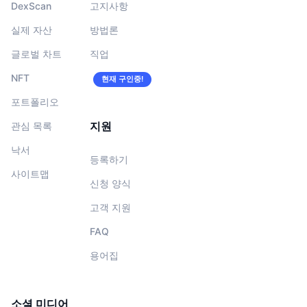
DexScan
고지사항
실제 자산
방법론
글로벌 차트
직업
NFT
현재 구인중!
포트폴리오
지원
관심 목록
낙서
등록하기
사이트맵
신청 양식
고객 지원
FAQ
용어집
소셜 미디어