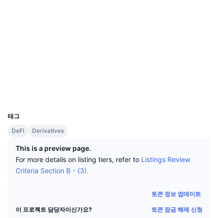
상위 트레이더들
기사들
거래소 유입/유출
DEX API
계산기
소셜 미디어
리더보드
스팟
0xeeaa...6c6107
센티멘트
엔터프라이즈
뉴스레터
계약
지표
트렌딩
파생상품
3.5
평가(CertiK)
가격
CMC Launch
예정
공포 및 탐욕 지수.
etherscan.io
익스플로러
리소스
CMC 랩스
최근 상장된 종목
알트코인 시즌 지수
지갑
UCID
CMC Max
8408
상승 및 하락 종목
시장 주기 지표
문서
태그
주요 뉴스
가장 많이 방문한 종목
비트코인 도미넌스
DeFi
Derivatives
FAQ
텔레그램 봇
This is a preview page.
커뮤니티 정서
CoinMarketCap 20 지수
For more details on listing tiers, refer to
Listings Review
AI 통합
광고
Criteria Section B - (3).
체인 순위
CoinMarketCap 100 지수
CMC 에이전트 허브
토큰 정보 업데이트
예측 시장
ETF 자금 흐름
사이트 위젯
토큰 잠금 해제 신청
이 프로젝트 담당자이신가요?
스킬 마켓플레이스