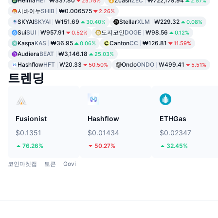
Heima
HEI
₩337.80
Zcash
ZEC
₩722,179.94
25.75%
2.57%
시바이누
SHIB
₩0.006575
2.26%
SKYAI
SKYAI
₩151.69
Stellar
XLM
₩229.32
30.40%
0.08%
Sui
SUI
₩957.91
도지코인
DOGE
₩98.56
0.52%
0.12%
Kaspa
KAS
₩36.95
Canton
CC
₩126.81
0.06%
11.59%
Audiera
BEAT
₩3,146.18
25.03%
Hashflow
HFT
₩20.33
Ondo
ONDO
₩499.41
50.50%
5.51%
트렌딩
Fusionist
Hashflow
ETHGas
$0.1351
$0.01434
$0.02347
76.26%
50.27%
32.45%
코인마켓캡
토큰
Govi