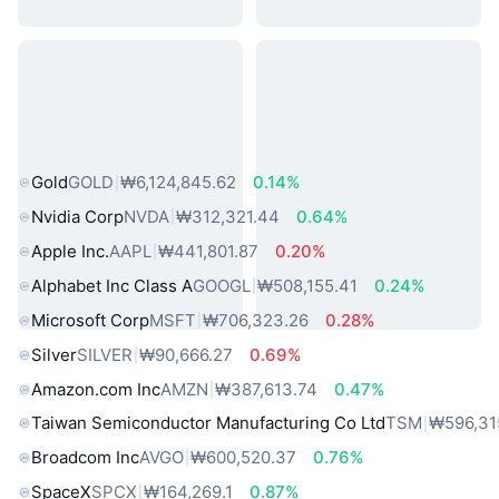
인기 실물 자산
Gold
GOLD
₩6,124,845.62
0.14%
Nvidia Corp
NVDA
₩312,321.44
0.64%
Apple Inc.
AAPL
₩441,801.87
0.20%
Alphabet Inc Class A
GOOGL
₩508,155.41
0.24%
Microsoft Corp
MSFT
₩706,323.26
0.28%
Silver
SILVER
₩90,666.27
0.69%
Amazon.com Inc
AMZN
₩387,613.74
0.47%
Taiwan Semiconductor Manufacturing Co Ltd
TSM
₩596,31
Broadcom Inc
AVGO
₩600,520.37
0.76%
SpaceX
SPCX
₩164,269.1
0.87%