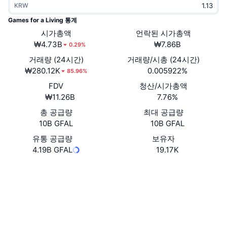
KRW
트렌딩
가상자산 ETF
가상자산 배우기
CMC MCP
Games for a Living 통계
신규
시가총액
언락된 시가총액
비트코인 ETF
x402
뉴스
₩4.73B
₩7.86B
0.29%
크립토
이더리움 ETF
거래량 (24시간)
거래량/시총 (24시간)
아카데미
₩280.12K
0.005922%
85.96%
정치
FDV
청산/시가총액
기술적 분석
조사
₩11.26B
7.76%
스포츠
총 공급량
최대 공급량
RSI
비디오
10B GFAL
10B GFAL
금융
MACD
유통 공급량
보유자
용어집
4.19B GFAL
19.17K
테크
Website
Whitepaper
파생상품
캠페인
웹사이트
NFT
개요
에어드롭
소셜 미디어
전체 NFT 통계
청산
다이아몬드 리워드
계약
0x47c4...3c5949