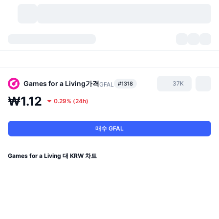
가상자산
대시보드
가상자산
DexScan
시장
순위
Games for a Living
가격
37K
#1318
GFAL
₩1.12
0.29%
(
24h
)
시그널
거래소
카테고리
New
시장 개요
요즘 핫한 종목
커뮤니티
과거 스냅샷
현물 시장
중앙화 거래소
매수 GFAL
새로운
피드
API
토큰 락업 해제
가상자산 수
스팟
Games for a Living 대 KRW 차트
상승 종목
주제
이자농사
서비스
비트코인 트레저리
파생상품
API
밈 탐색기
라이브
실제 자산
BNB 트레저리
서비스
암호화폐 API
탈중앙화 거래소