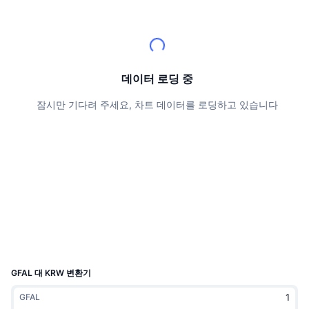
상위 트레이더들
기사들
거래소 유입/유출
DEX API
계산기
리더보드
스팟
센티멘트
엔터프라이즈
뉴스레터
지표
트렌딩
파생상품
가격
CMC Launch
데이터 로딩 중
예정
공포 및 탐욕 지수.
잠시만 기다려 주세요, 차트 데이터를 로딩하고 있습니다
리소스
CMC 랩스
최근 상장된 종목
알트코인 시즌 지수
CMC Max
상승 및 하락 종목
시장 주기 지표
문서
주요 뉴스
가장 많이 방문한 종목
비트코인 도미넌스
FAQ
텔레그램 봇
커뮤니티 정서
CoinMarketCap 20 지수
AI 통합
광고
체인 순위
CoinMarketCap 100 지수
CMC 에이전트 허브
GFAL 대 KRW 변환기
예측 시장
ETF 자금 흐름
사이트 위젯
GFAL
스킬 마켓플레이스