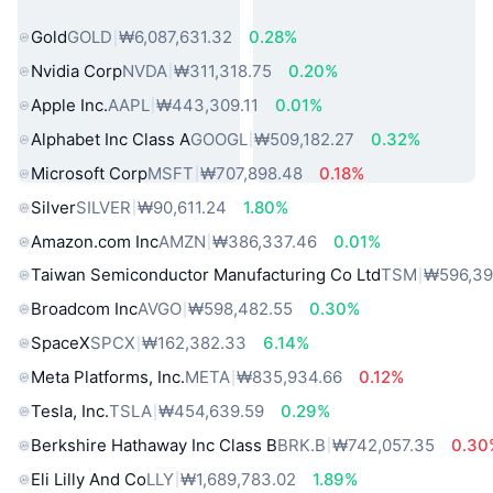
인기 실물 자산
Gold
GOLD
₩6,087,631.32
0.28%
Nvidia Corp
NVDA
₩311,318.75
0.20%
Apple Inc.
AAPL
₩443,309.11
0.01%
Alphabet Inc Class A
GOOGL
₩509,182.27
0.32%
Microsoft Corp
MSFT
₩707,898.48
0.18%
Silver
SILVER
₩90,611.24
1.80%
Amazon.com Inc
AMZN
₩386,337.46
0.01%
Taiwan Semiconductor Manufacturing Co Ltd
TSM
₩596,39
Broadcom Inc
AVGO
₩598,482.55
0.30%
SpaceX
SPCX
₩162,382.33
6.14%
Meta Platforms, Inc.
META
₩835,934.66
0.12%
Tesla, Inc.
TSLA
₩454,639.59
0.29%
Berkshire Hathaway Inc Class B
BRK.B
₩742,057.35
0.30
Eli Lilly And Co
LLY
₩1,689,783.02
1.89%