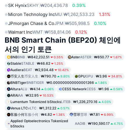
SK Hynix
SKHY
₩204,436.78
0.39%
Micron Technology Inc
MU
₩1,262,533.23
1.31%
JPmorgan Chase & Co
JPM
₩505,998.5
0.10%
Walmart Inc
WMT
₩158,814.06
0.12%
BNB Smart Chain (BEP20) 체인에
서의 인기 토큰
BNB
BNB
₩842,232.51
Aster
ASTER
₩850.77
0.55%
1.67%
Stable
STABLE
₩46.62
1.25%
Audiera
BEAT
₩2,934.48
10.42%
币安人生
币安人生
₩790.70
GPU
GPU
₩3.96
9.80%
34.81%
BNBTiger
BNBTIGER
₩0.000000000000001266
1.86%
Altura
ALU
₩4.14
CESS Network
CESS
₩1.96
0.06%
0.58%
ARAI
AA
₩32.95
10.53%
Lumentum Tokenized bStocks
LITEB
₩1,226,270.16
4.03%
Venus LTC
vLTC
₩1,312.22
0.57%
客服小何
客服小何
₩4.82
雪球
雪球
₩7.81
1.38%
6.99%
Applied Optoelectronics Tokenized
AAOIB
₩190,590.17
4.75%
bStocks