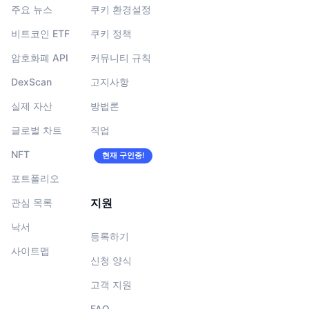
주요 뉴스
쿠키 환경설정
비트코인 ETF
쿠키 정책
암호화폐 API
커뮤니티 규칙
DexScan
고지사항
실제 자산
방법론
글로벌 차트
직업
NFT
현재 구인중!
포트폴리오
지원
관심 목록
낙서
등록하기
사이트맵
신청 양식
고객 지원
FAQ