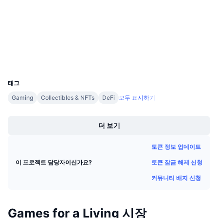
3.6
다가오는 판매
평가(CertiK)
펀딩비
배우며 수익 창출
감사
익스플로러
bscscan.com
일정
지갑
UCID
ICO 캘린더
23397
태그
이벤트 달력
Gaming
Collectibles & NFTs
DeFi
모두 표시하기
Boost
더 보기
토큰 정보 업데이트
토큰 잠금 해제 신청
이 프로젝트 담당자이신가요?
커뮤니티 배지 신청
Games for a Living 시장