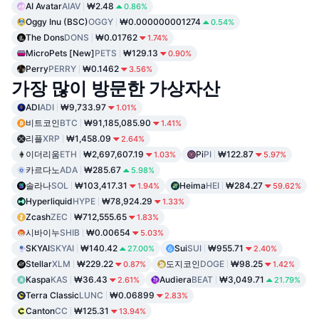
AI Avatar
AIAV
₩2.48
0.86%
Oggy Inu (BSC)
OGGY
₩0.000000001274
0.54%
The Dons
DONS
₩0.01762
1.74%
MicroPets [New]
PETS
₩129.13
0.90%
Perry
PERRY
₩0.1462
3.56%
가장 많이 방문한 가상자산
ADI
ADI
₩9,733.97
1.01%
비트코인
BTC
₩91,185,085.90
1.41%
리플
XRP
₩1,458.09
2.64%
이더리움
ETH
₩2,697,607.19
Pi
PI
₩122.87
1.03%
5.97%
카르다노
ADA
₩285.67
5.98%
솔라나
SOL
₩103,417.31
Heima
HEI
₩284.27
1.94%
59.62%
Hyperliquid
HYPE
₩78,924.29
1.33%
Zcash
ZEC
₩712,555.65
1.83%
시바이누
SHIB
₩0.00654
5.03%
SKYAI
SKYAI
₩140.42
Sui
SUI
₩955.71
27.00%
2.40%
Stellar
XLM
₩229.22
도지코인
DOGE
₩98.25
0.87%
1.42%
Kaspa
KAS
₩36.43
Audiera
BEAT
₩3,049.71
2.61%
21.79%
Terra Classic
LUNC
₩0.06899
2.83%
Canton
CC
₩125.31
13.94%