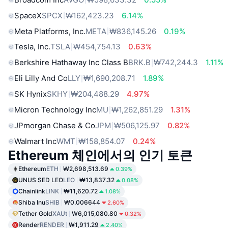
SpaceX
SPCX
₩162,423.23
6.14%
Meta Platforms, Inc.
META
₩836,145.26
0.19%
Tesla, Inc.
TSLA
₩454,754.13
0.63%
Berkshire Hathaway Inc Class B
BRK.B
₩742,244.3
1.11%
Eli Lilly And Co
LLY
₩1,690,208.71
1.89%
SK Hynix
SKHY
₩204,488.29
4.97%
Micron Technology Inc
MU
₩1,262,851.29
1.31%
JPmorgan Chase & Co
JPM
₩506,125.97
0.82%
Walmart Inc
WMT
₩158,854.07
0.24%
Ethereum 체인에서의 인기 토큰
Ethereum
ETH
₩2,698,513.69
0.39%
UNUS SED LEO
LEO
₩13,837.32
0.08%
Chainlink
LINK
₩11,620.72
1.08%
Shiba Inu
SHIB
₩0.006644
2.60%
Tether Gold
XAUt
₩6,015,080.80
0.32%
Render
RENDER
₩1,911.29
2.40%