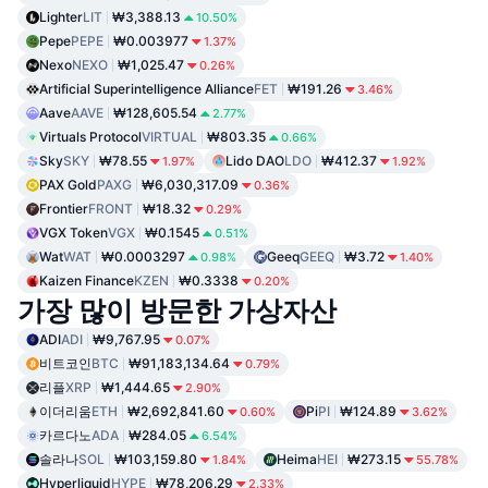
Lighter
LIT
₩3,388.13
10.50%
Pepe
PEPE
₩0.003977
1.37%
Nexo
NEXO
₩1,025.47
0.26%
Artificial Superintelligence Alliance
FET
₩191.26
3.46%
Aave
AAVE
₩128,605.54
2.77%
Virtuals Protocol
VIRTUAL
₩803.35
0.66%
Sky
SKY
₩78.55
Lido DAO
LDO
₩412.37
1.97%
1.92%
PAX Gold
PAXG
₩6,030,317.09
0.36%
Frontier
FRONT
₩18.32
0.29%
VGX Token
VGX
₩0.1545
0.51%
Wat
WAT
₩0.0003297
Geeq
GEEQ
₩3.72
0.98%
1.40%
Kaizen Finance
KZEN
₩0.3338
0.20%
가장 많이 방문한 가상자산
ADI
ADI
₩9,767.95
0.07%
비트코인
BTC
₩91,183,134.64
0.79%
리플
XRP
₩1,444.65
2.90%
이더리움
ETH
₩2,692,841.60
Pi
PI
₩124.89
0.60%
3.62%
카르다노
ADA
₩284.05
6.54%
솔라나
SOL
₩103,159.80
Heima
HEI
₩273.15
1.84%
55.78%
Hyperliquid
HYPE
₩78,206.29
2.33%