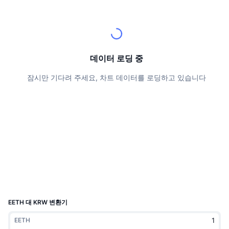
상위 트레이더들
기사들
거래소 유입/유출
DEX API
계산기
리더보드
스팟
센티멘트
엔터프라이즈
뉴스레터
지표
트렌딩
파생상품
가격
CMC Launch
데이터 로딩 중
예정
공포 및 탐욕 지수.
잠시만 기다려 주세요, 차트 데이터를 로딩하고 있습니다
리소스
CMC 랩스
최근 상장된 종목
알트코인 시즌 지수
CMC Max
상승 및 하락 종목
시장 주기 지표
문서
주요 뉴스
가장 많이 방문한 종목
비트코인 도미넌스
FAQ
텔레그램 봇
커뮤니티 정서
CoinMarketCap 20 지수
AI 통합
광고
체인 순위
CoinMarketCap 100 지수
CMC 에이전트 허브
EETH 대 KRW 변환기
예측 시장
ETF 자금 흐름
사이트 위젯
EETH
스킬 마켓플레이스