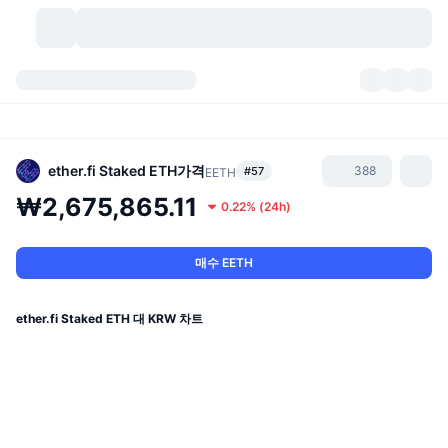
가상자산
대시보드
가상자산
DexScan
시장
순위
ether.fi Staked ETH
가격
388
#57
EETH
₩2,675,865.11
0.22%
(
24h
)
시그널
거래소
카테고리
New
시장 개요
요즘 핫한 종목
커뮤니티
과거 스냅샷
현물 시장
중앙화 거래소
매수 EETH
새로운
피드
API
토큰 락업 해제
가상자산 수
스팟
ether.fi Staked ETH 대 KRW 차트
상승 종목
주제
이자농사
서비스
비트코인 트레저리
파생상품
API
밈 탐색기
라이브
실제 자산
BNB 트레저리
서비스
암호화폐 API
탈중앙화 거래소