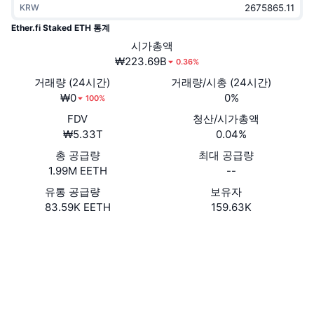
KRW
트렌딩
가상자산 ETF
가상자산 배우기
CMC MCP
Ether.fi Staked ETH 통계
신규
시가총액
비트코인 ETF
x402
뉴스
₩223.69B
0.36%
크립토
이더리움 ETF
거래량 (24시간)
거래량/시총 (24시간)
아카데미
₩0
0%
100%
정치
FDV
청산/시가총액
기술적 분석
조사
₩5.33T
0.04%
스포츠
총 공급량
최대 공급량
RSI
비디오
1.99M EETH
--
금융
MACD
유통 공급량
보유자
용어집
83.59K EETH
159.63K
테크
웹사이트
Website
Whitepaper
파생상품
캠페인
NFT
소셜 미디어
개요
에어드롭
계약
전체 NFT 통계
0x35fA...118ac2
청산
4.0
다이아몬드 리워드
평가(CertiK)