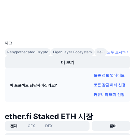
감사
다가오는 판매
펀딩비
배우며 수익 창출
익스플로러
etherscan.io
지갑
일정
UCID
28568
ICO 캘린더
태그
Rehypothecated Crypto
EigenLayer Ecosystem
DeFi
모두 표시하기
이벤트 달력
더 보기
토큰 정보 업데이트
토큰 잠금 해제 신청
이 프로젝트 담당자이신가요?
커뮤니티 배지 신청
ether.fi Staked ETH 시장
전체
CEX
DEX
필터