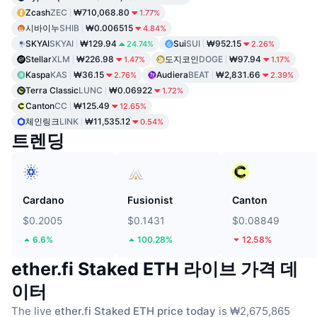
Zcash
ZEC
₩710,068.80
1.77%
시바이누
SHIB
₩0.006515
4.84%
SKYAI
SKYAI
₩129.94
Sui
SUI
₩952.15
24.74%
2.26%
Stellar
XLM
₩226.98
도지코인
DOGE
₩97.94
1.47%
1.17%
Kaspa
KAS
₩36.15
Audiera
BEAT
₩2,831.66
2.76%
2.39%
Terra Classic
LUNC
₩0.06922
1.72%
Canton
CC
₩125.49
12.65%
체인링크
LINK
₩11,535.12
0.54%
트렌딩
Cardano
Fusionist
Canton
$0.2005
$0.1431
$0.08849
6.6%
100.28%
12.58%
ether.fi Staked ETH 라이브 가격 데
이터
The live
ether.fi Staked ETH price today
is ₩2,675,865