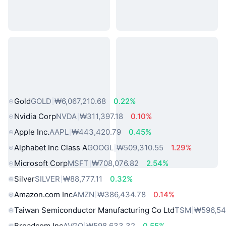
인기 실물 자산
Gold
GOLD
₩6,067,210.68
0.22%
Nvidia Corp
NVDA
₩311,397.18
0.10%
Apple Inc.
AAPL
₩443,420.79
0.45%
Alphabet Inc Class A
GOOGL
₩509,310.55
1.29%
Microsoft Corp
MSFT
₩708,076.82
2.54%
Silver
SILVER
₩88,777.11
0.32%
Amazon.com Inc
AMZN
₩386,434.78
0.14%
Taiwan Semiconductor Manufacturing Co Ltd
TSM
₩596,54
Broadcom Inc
AVGO
₩598,633.32
0.55%