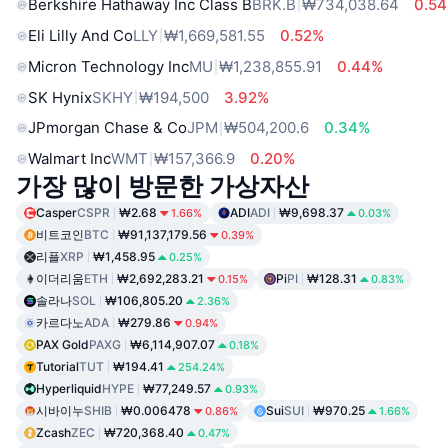
Berkshire Hathaway Inc Class B
BRK.B
₩734,038.64
0.5
Eli Lilly And Co
LLY
₩1,669,581.55
0.52%
Micron Technology Inc
MU
₩1,238,855.91
0.44%
SK Hynix
SKHY
₩194,500
3.92%
JPmorgan Chase & Co
JPM
₩504,200.6
0.34%
Walmart Inc
WMT
₩157,366.9
0.20%
가장 많이 방문한 가상자산
Casper
CSPR
₩2.68
ADI
ADI
₩9,698.37
1.66%
0.03%
비트코인
BTC
₩91,137,179.56
0.39%
리플
XRP
₩1,458.95
0.25%
이더리움
ETH
₩2,692,283.21
Pi
PI
₩128.31
0.15%
0.83%
솔라나
SOL
₩106,805.20
2.36%
카르다노
ADA
₩279.86
0.94%
PAX Gold
PAXG
₩6,114,907.07
0.18%
Tutorial
TUT
₩194.41
254.24%
Hyperliquid
HYPE
₩77,249.57
0.93%
시바이누
SHIB
₩0.006478
Sui
SUI
₩970.25
0.86%
1.66%
Zcash
ZEC
₩720,368.40
0.47%