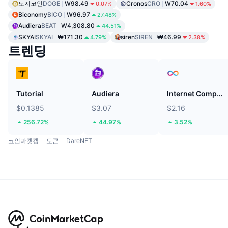
도지코인
DOGE
₩98.49
Cronos
CRO
₩70.04
0.07%
1.60%
Biconomy
BICO
₩96.97
27.48%
Audiera
BEAT
₩4,308.80
44.51%
SKYAI
SKYAI
₩171.30
siren
SIREN
₩46.99
4.79%
2.38%
트렌딩
Tutorial
Audiera
Internet Computer
$0.1385
$3.07
$2.16
256.72%
44.97%
3.52%
코인마켓캡
토큰
DareNFT