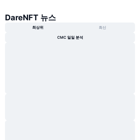
트렌딩
가상자산 ETF
가상자산 배우기
CMC MCP
DareNFT 뉴스
신규
비트코인 ETF
x402
뉴스
최상위
최신
크립토
이더리움 ETF
CMC 일일 분석
아카데미
정치
기술적 분석
조사
스포츠
RSI
비디오
금융
MACD
용어집
테크
파생상품
캠페인
NFT
개요
에어드롭
전체 NFT 통계
청산
다이아몬드 리워드