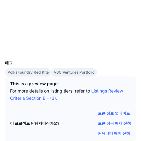
상위 트레이더들
기사들
거래소 유입/유출
DEX API
계산기
소셜 미디어
리더보드
스팟
계약
0x162c...3f506e
센티멘트
엔터프라이즈
뉴스레터
지표
트렌딩
감사
파생상품
가격
CMC Launch
익스플로러
bscscan.com
예정
공포 및 탐욕 지수.
지갑
리소스
CMC 랩스
UCID
최근 상장된 종목
알트코인 시즌 지수
12227
태그
CMC Max
상승 및 하락 종목
시장 주기 지표
문서
PolkaFoundry Red Kite
VBC Ventures Portfolio
주요 뉴스
가장 많이 방문한 종목
비트코인 도미넌스
This is a preview page.
FAQ
For more details on listing tiers, refer to
Listings Review
텔레그램 봇
커뮤니티 정서
CoinMarketCap 20 지수
Criteria Section B - (3).
AI 통합
광고
체인 순위
CoinMarketCap 100 지수
토큰 정보 업데이트
CMC 에이전트 허브
토큰 잠금 해제 신청
이 프로젝트 담당자이신가요?
예측 시장
ETF 자금 흐름
사이트 위젯
커뮤니티 배지 신청
스킬 마켓플레이스