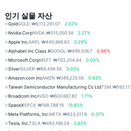
인기 실물 자산
Gold
GOLD
₩6,112,291.07
2.07%
Nvidia Corp
NVDA
₩315,050.58
2.27%
Apple Inc.
AAPL
₩440,966.63
0.29%
Alphabet Inc Class A
GOOGL
₩499,506.7
0.96%
Microsoft Corp
MSFT
₩703,204.44
0.03%
Silver
SILVER
₩89,499.56
3.05%
Amazon.com Inc
AMZN
₩386,225.05
0.82%
Taiwan Semiconductor Manufacturing Co Ltd
TSM
₩592,17
Broadcom Inc
AVGO
₩600,667.82
1.71%
SpaceX
SPCX
₩188,788.19
15.83%
Meta Platforms, Inc.
META
₩833,011.9
0.37%
Tesla, Inc.
TSLA
₩463,166.24
2.83%