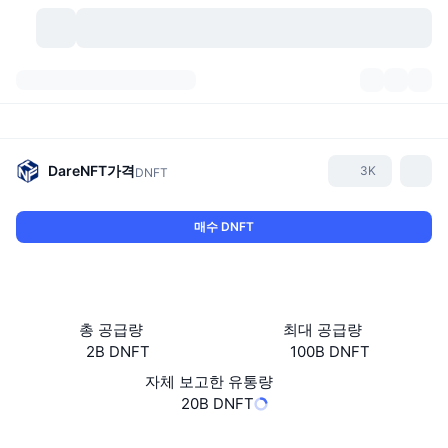
가상자산
대시보드
가상자산
DexScan
시장
순위
DareNFT
가격
3K
DNFT
시그널
거래소
카테고리
New
시장 개요
매수 DNFT
요즘 핫한 종목
커뮤니티
과거 스냅샷
현물 시장
중앙화 거래소
새로운
피드
API
토큰 락업 해제
가상자산 수
스팟
총 공급량
최대 공급량
2B DNFT
100B DNFT
상승 종목
주제
이자농사
서비스
비트코인 트레저리
파생상품
API
자체 보고한 유통량
밈 탐색기
20B DNFT
라이브
실제 자산
BNB 트레저리
서비스
암호화폐 API
탈중앙화 거래소
웹사이트
Website
Whitepaper