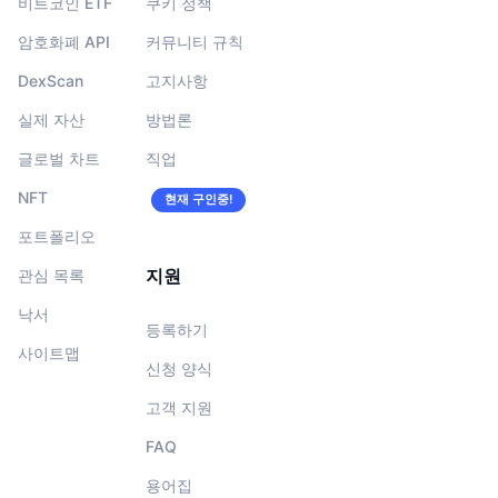
비트코인 ETF
쿠키 정책
암호화폐 API
커뮤니티 규칙
DexScan
고지사항
실제 자산
방법론
글로벌 차트
직업
NFT
현재 구인중!
포트폴리오
지원
관심 목록
낙서
등록하기
사이트맵
신청 양식
고객 지원
FAQ
용어집