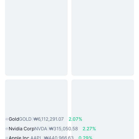
인기 실물 자산
Gold
GOLD
₩6,112,291.07
2.07%
Nvidia Corp
NVDA
₩315,050.58
2.27%
Apple Inc.
AAPL
₩440,966.63
0.29%