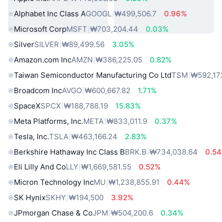
Alphabet Inc Class A
GOOGL
₩499,506.7
0.96%
Microsoft Corp
MSFT
₩703,204.44
0.03%
Silver
SILVER
₩89,499.56
3.05%
Amazon.com Inc
AMZN
₩386,225.05
0.82%
Taiwan Semiconductor Manufacturing Co Ltd
TSM
₩592,17
Broadcom Inc
AVGO
₩600,667.82
1.71%
SpaceX
SPCX
₩188,788.19
15.83%
Meta Platforms, Inc.
META
₩833,011.9
0.37%
Tesla, Inc.
TSLA
₩463,166.24
2.83%
Berkshire Hathaway Inc Class B
BRK.B
₩734,038.64
0.5
Eli Lilly And Co
LLY
₩1,669,581.55
0.52%
Micron Technology Inc
MU
₩1,238,855.91
0.44%
SK Hynix
SKHY
₩194,500
3.92%
JPmorgan Chase & Co
JPM
₩504,200.6
0.34%