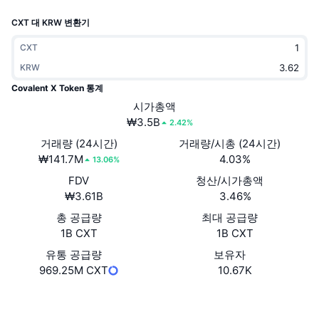
트렌딩
가상자산 ETF
CXT 대 KRW 변환기
가상자산 배우기
CMC MCP
신규
비트코인 ETF
CXT
x402
뉴스
KRW
크립토
이더리움 ETF
Covalent X Token 통계
아카데미
시가총액
정치
₩3.5B
2.42%
기술적 분석
조사
거래량 (24시간)
거래량/시총 (24시간)
스포츠
₩141.7M
4.03%
RSI
비디오
13.06%
FDV
청산/시가총액
금융
MACD
용어집
₩3.61B
3.46%
테크
총 공급량
최대 공급량
1B CXT
1B CXT
파생상품
캠페인
유통 공급량
보유자
NFT
969.25M CXT
10.67K
개요
에어드롭
전체 NFT 통계
웹사이트
Website
청산
다이아몬드 리워드