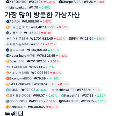
XYRO
XYRO
₩0.2494
Sharpe AI
SAI
₩1.26
0.38%
3.15%
LightLink
LL
₩1.70
0.55%
가장 많이 방문한 가상자산
ADI
ADI
₩9,688.00
0.67%
비트코인
BTC
₩91,407,435.33
0.68%
리플
XRP
₩1,460.37
0.11%
이더리움
ETH
₩2,701,923.45
Pi
PI
₩128.61
0.37%
3.01%
카르다노
ADA
₩280.87
1.70%
솔라나
SOL
₩106,169.33
1.88%
Hyperliquid
HYPE
₩76,821.45
4.43%
Zcash
ZEC
₩701,202.50
3.02%
SKYAI
SKYAI
₩158.41
2.31%
시바이누
SHIB
₩0.006564
0.10%
Biconomy
BICO
₩79.69
14.54%
PAX Gold
PAXG
₩6,107,460.03
0.09%
Sui
SUI
₩970.08
Hashflow
HFT
₩17.53
1.53%
17.13%
도지코인
DOGE
₩99.07
Kaspa
KAS
₩37.83
0.62%
2.50%
Ondo
ONDO
₩495.73
Stellar
XLM
₩230.15
0.58%
0.76%
Bonk
BONK
₩0.003527
0.69%
트렌딩