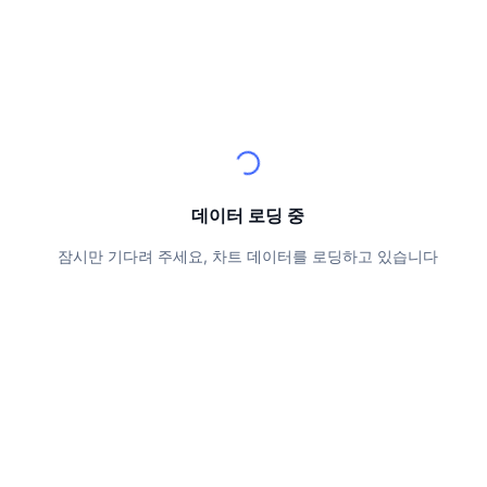
상위 트레이더들
기사들
거래소 유입/유출
DEX API
계산기
리더보드
스팟
센티멘트
엔터프라이즈
뉴스레터
지표
트렌딩
파생상품
가격
CMC Launch
예정
공포 및 탐욕 지수.
리소스
CMC 랩스
최근 상장된 종목
알트코인 시즌 지수
데이터 로딩 중
CMC Max
상승 및 하락 종목
시장 주기 지표
문서
잠시만 기다려 주세요, 차트 데이터를 로딩하고 있습니다
주요 뉴스
가장 많이 방문한 종목
비트코인 도미넌스
FAQ
텔레그램 봇
커뮤니티 정서
CoinMarketCap 20 지수
AI 통합
광고
체인 순위
CoinMarketCap 100 지수
CMC 에이전트 허브
예측 시장
ETF 자금 흐름
사이트 위젯
스킬 마켓플레이스