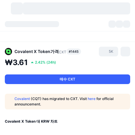
가상자산
대시보드
가상자산
DexScan
시장
순위
Covalent X Token
가격
5K
#1445
CXT
₩3.61
2.42%
(
24h
)
시그널
거래소
카테고리
New
시장 개요
요즘 핫한 종목
커뮤니티
과거 스냅샷
현물 시장
중앙화 거래소
매수 CXT
새로운
피드
API
토큰 락업 해제
가상자산 수
스팟
Covalent
(CQT) has migrated to CXT. Visit
here
for official
announcement.
상승 종목
주제
이자농사
서비스
비트코인 트레저리
파생상품
API
밈 탐색기
Covalent X Token 대 KRW 차트
라이브
실제 자산
BNB 트레저리
서비스
암호화폐 API
탈중앙화 거래소