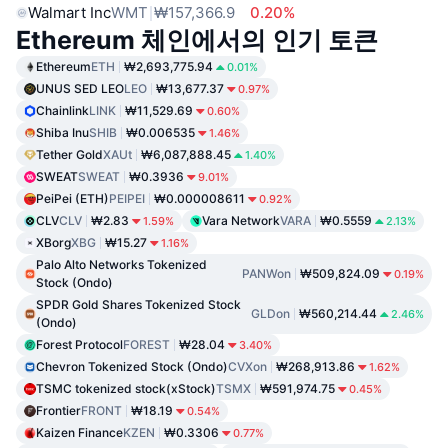
Walmart Inc
WMT
₩157,366.9
0.20%
Ethereum 체인에서의 인기 토큰
Ethereum
ETH
₩2,693,775.94
0.01%
UNUS SED LEO
LEO
₩13,677.37
0.97%
Chainlink
LINK
₩11,529.69
0.60%
Shiba Inu
SHIB
₩0.006535
1.46%
Tether Gold
XAUt
₩6,087,888.45
1.40%
SWEAT
SWEAT
₩0.3936
9.01%
PeiPei (ETH)
PEIPEI
₩0.000008611
0.92%
CLV
CLV
₩2.83
Vara Network
VARA
₩0.5559
1.59%
2.13%
XBorg
XBG
₩15.27
1.16%
Palo Alto Networks Tokenized
PANWon
₩509,824.09
0.19%
Stock (Ondo)
SPDR Gold Shares Tokenized Stock
GLDon
₩560,214.44
2.46%
(Ondo)
Forest Protocol
FOREST
₩28.04
3.40%
Chevron Tokenized Stock (Ondo)
CVXon
₩268,913.86
1.62%
TSMC tokenized stock(xStock)
TSMX
₩591,974.75
0.45%
Frontier
FRONT
₩18.19
0.54%
Kaizen Finance
KZEN
₩0.3306
0.77%