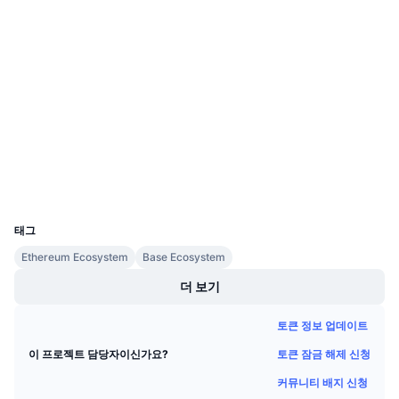
소셜 미디어
다가오는 판매
펀딩비
배우며 수익 창출
0x7abc...602c4d
계약
일정
감사
ICO 캘린더
etherscan.io
익스플로러
이벤트 달력
지갑
UCID
32526
태그
Ethereum Ecosystem
Base Ecosystem
더 보기
토큰 정보 업데이트
토큰 잠금 해제 신청
이 프로젝트 담당자이신가요?
커뮤니티 배지 신청