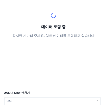
상위 트레이더들
기사들
거래소 유입/유출
DEX API
계산기
리더보드
스팟
센티멘트
엔터프라이즈
뉴스레터
지표
트렌딩
파생상품
가격
CMC Launch
데이터 로딩 중
예정
공포 및 탐욕 지수.
잠시만 기다려 주세요, 차트 데이터를 로딩하고 있습니다
리소스
CMC 랩스
최근 상장된 종목
알트코인 시즌 지수
CMC Max
상승 및 하락 종목
시장 주기 지표
문서
주요 뉴스
가장 많이 방문한 종목
비트코인 도미넌스
FAQ
텔레그램 봇
커뮤니티 정서
CoinMarketCap 20 지수
AI 통합
광고
체인 순위
CoinMarketCap 100 지수
CMC 에이전트 허브
OAS 대 KRW 변환기
예측 시장
ETF 자금 흐름
사이트 위젯
OAS
스킬 마켓플레이스