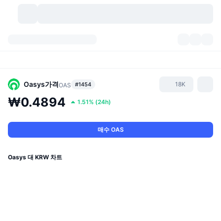
가상자산
대시보드
가상자산
DexScan
시장
순위
Oasys
가격
18K
#1454
OAS
₩0.4894
1.51%
(
24h
)
시그널
거래소
카테고리
New
시장 개요
요즘 핫한 종목
커뮤니티
과거 스냅샷
현물 시장
중앙화 거래소
매수 OAS
새로운
피드
API
토큰 락업 해제
가상자산 수
스팟
Oasys 대 KRW 차트
상승 종목
주제
이자농사
서비스
비트코인 트레저리
파생상품
API
밈 탐색기
라이브
실제 자산
BNB 트레저리
서비스
암호화폐 API
탈중앙화 거래소