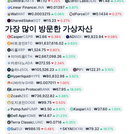
Dimitra
DMTR
₩7.10
Zero1 Labs
DEAI
₩1.48
1.25%
3.45%
Linear Finance
LINA
₩0.01397
0.87%
Wat
WAT
₩0.0003215
dForce
DF
₩0.1434
0.06%
0.27%
SharedStake
SGT
₩15.23
0.27%
가장 많이 방문한 가상자산
Casper
CSPR
₩2.66
ADI
ADI
₩9,823.94
0.38%
0.08%
비트코인
BTC
₩91,637,616.02
0.63%
리플
XRP
₩1,524.75
0.82%
이더리움
ETH
₩2,667,098.26
0.20%
카르다노
ADA
₩272.55
2.34%
솔라나
SOL
₩105,526.23
Pi
PI
₩122.31
0.29%
3.10%
Hyperliquid
HYPE
₩80,832.98
3.92%
시바이누
SHIB
₩0.007011
1.00%
Lorenzo Protocol
BANK
₩67.95
18.04%
Zcash
ZEC
₩736,922.82
5.88%
도지코인
DOGE
₩99.75
0.53%
Pump.fun
PUMP
₩3.50
Kaspa
KAS
₩37.60
9.61%
1.50%
Defi App
HOME
₩14.67
21.23%
Terra Classic
LUNC
₩0.0716
0.35%
Sui
SUI
₩986.15
SKYAI
SKYAI
₩79.32
0.48%
19.17%