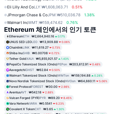
Eli Lilly And Co
LLY
₩1,608,063.71
0.51%
JPmorgan Chase & Co
JPM
₩510,036.78
1.38%
Walmart Inc
WMT
₩159,474.62
0.76%
Ethereum 체인에서의 인기 토큰
Ethereum
ETH
₩2,664,940.16
0.17%
UNUS SED LEO
LEO
₩13,909.88
0.06%
Chainlink
LINK
₩11,619.27
0.73%
Shiba Inu
SHIB
₩0.00708
0.72%
Tether Gold
XAUt
₩5,855,921.57
1.43%
PepsiCo Tokenized Stock (Ondo)
PEPon
₩203,612.91
0.48%
Aavegotchi
GHST
₩62.84
0.50%
Walmart Tokenized Stock (Ondo)
WMTon
₩159,194.88
0.28%
Novo Nordisk Tokenized Stock (Ondo)
NVOon
₩64,660.11
5.06%
Forest Protocol
FOREST
₩30.00
2.98%
Aventus
AVT
₩542.18
2.88%
Vulcan Forged (PYR)
PYR
₩89.20
8.45%
Vara Network
VARA
₩0.5541
6.23%
Covalent X Token
CXT
₩3.65
1.30%