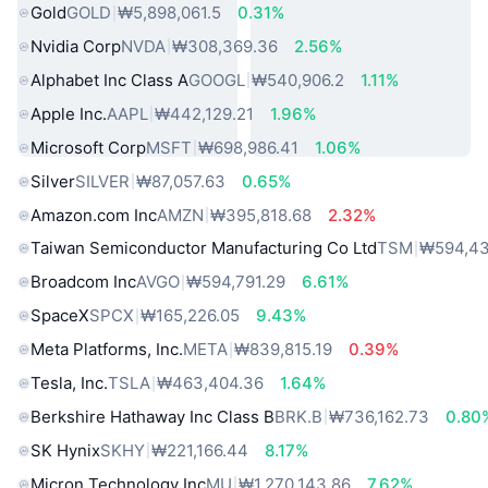
Gold
GOLD
₩5,898,061.5
0.31%
Nvidia Corp
NVDA
₩308,369.36
2.56%
Alphabet Inc Class A
GOOGL
₩540,906.2
1.11%
Apple Inc.
AAPL
₩442,129.21
1.96%
Microsoft Corp
MSFT
₩698,986.41
1.06%
Silver
SILVER
₩87,057.63
0.65%
Amazon.com Inc
AMZN
₩395,818.68
2.32%
Taiwan Semiconductor Manufacturing Co Ltd
TSM
₩594,43
Broadcom Inc
AVGO
₩594,791.29
6.61%
SpaceX
SPCX
₩165,226.05
9.43%
Meta Platforms, Inc.
META
₩839,815.19
0.39%
Tesla, Inc.
TSLA
₩463,404.36
1.64%
Berkshire Hathaway Inc Class B
BRK.B
₩736,162.73
0.80
SK Hynix
SKHY
₩221,166.44
8.17%
Micron Technology Inc
MU
₩1,270,143.86
7.62%