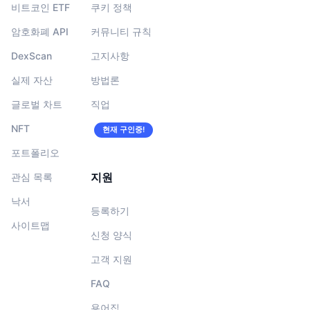
비트코인 ETF
쿠키 정책
암호화폐 API
커뮤니티 규칙
DexScan
고지사항
실제 자산
방법론
글로벌 차트
직업
NFT
현재 구인중!
포트폴리오
지원
관심 목록
낙서
등록하기
사이트맵
신청 양식
고객 지원
FAQ
용어집