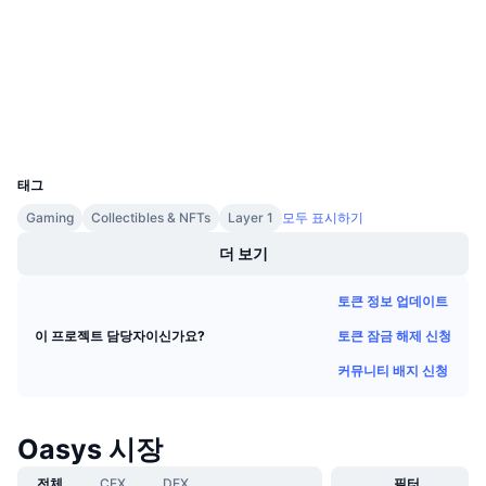
감사
다가오는 판매
펀딩비
배우며 수익 창출
etherscan.io
익스플로러
일정
지갑
UCID
ICO 캘린더
22265
태그
이벤트 달력
Gaming
Collectibles & NFTs
Layer 1
모두 표시하기
더 보기
토큰 정보 업데이트
토큰 잠금 해제 신청
이 프로젝트 담당자이신가요?
커뮤니티 배지 신청
Oasys 시장
전체
CEX
DEX
필터