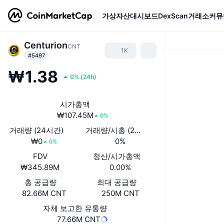
가상자산
대시보드
DexScan
거래소
커뮤
Centurion
CNT
1K
#5497
₩1.38
0%
(
24h
)
시가총액
₩107.45M
0%
거래량 (24시간)
거래량/시총 (24시간)
₩0
0%
0%
FDV
청산/시가총액
₩345.89M
0.00%
총 공급량
최대 공급량
82.66M CNT
250M CNT
자체 보고한 유통량
77.66M CNT