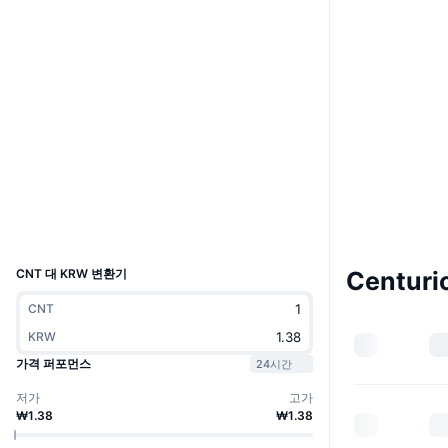
웹사이트
Website
소셜 미디어
0x23c9...6D3271
계약
2.8
평가(CertiK)
etherscan.io
익스플로러
지갑
UCID
1546
CNT 대 KRW 변환기
Centur
CNT
KRW
가격 퍼포먼스
24시간
저가
고가
₩1.38
₩1.38