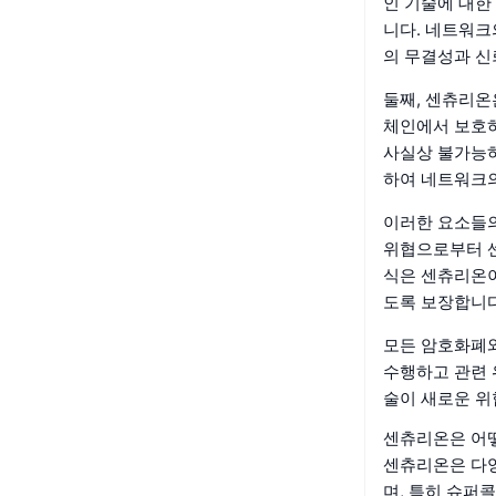
인 기술에 대한
니다. 네트워크
의 무결성과 신
둘째, 센츄리온
체인에서 보호하
사실상 불가능하
하여 네트워크의
이러한 요소들의
위협으로부터 센
식은 센츄리온이
도록 보장합니다
모든 암호화폐와
수행하고 관련 
술이 새로운 위
센츄리온은 어
센츄리온은 다양
며, 특히 슈퍼