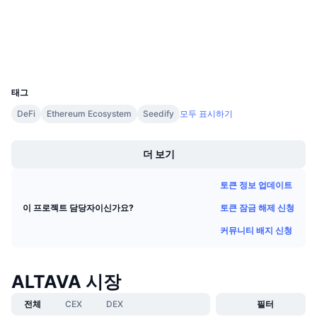
3.3
다가오는 판매
평가(CertiK)
펀딩비
배우며 수익 창출
익스플로러
etherscan.io
지갑
UCID
일정
19786
태그
ICO 캘린더
DeFi
Ethereum Ecosystem
Seedify
모두 표시하기
Boost
이벤트 달력
더 보기
토큰 정보 업데이트
토큰 잠금 해제 신청
이 프로젝트 담당자이신가요?
커뮤니티 배지 신청
ALTAVA 시장
전체
CEX
DEX
필터