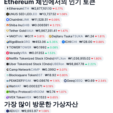
Ethereum 체인에서의 인기 토큰
Ethereum
ETH
₩2,677,101.10
0.77%
UNUS SED LEO
LEO
₩13,727.52
1.08%
Chainlink
LINK
₩11,528.51
0.09%
Shiba Inu
SHIB
₩0.006591
3.73%
Tether Gold
XAUt
₩5,967,351.41
1.47%
VAIOT
VAI
₩3.11
Dejitaru Tsuka
TSUKA
₩1.24
3.81%
1.81%
RigoBlock
GRG
₩453.06
ICHI
ICHI
₩128.00
5.35%
0.88%
TOWER
TOWER
₩0.1992
0.08%
Verasity
VRA
₩0.01353
1.53%
Netflix Tokenized Stock (Ondo)
NFLXon
₩1,036,955.02
1.80%
Uber Tokenized Stock (Ondo)
UBERon
₩98,867.78
2.22%
Camp Network
CAMP
₩0.3992
3.07%
Blocksquare Token
BST
₩18.92
0.80%
PEAKDEFI
PEAK
₩0.08676
Geeq
GEEQ
₩3.69
1.14%
2.54%
Wat
WAT
₩0.0003271
0.19%
Niftyx Protocol
SHROOM
₩2.74
1.07%
VGX Token
VGX
₩0.1533
0.65%
가장 많이 방문한 가상자산
ADI
ADI
₩9,693.97
1.08%