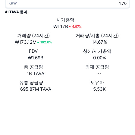
KRW
트렌딩
가상자산 ETF
가상자산 배우기
CMC MCP
ALTAVA 통계
신규
시가총액
비트코인 ETF
x402
뉴스
₩1.17B
4.97%
크립토
이더리움 ETF
거래량 (24시간)
거래량/시총 (24시간)
아카데미
₩173.12M
14.67%
162.6%
정치
FDV
청산/시가총액
기술적 분석
조사
₩1.69B
0.00%
스포츠
총 공급량
최대 공급량
RSI
비디오
1B TAVA
--
금융
MACD
유통 공급량
보유자
용어집
695.87M TAVA
5.53K
테크
Website
Whitepaper
파생상품
캠페인
웹사이트
NFT
개요
에어드롭
소셜 미디어
전체 NFT 통계
청산
다이아몬드 리워드
계약
0xdebe...eA98A5