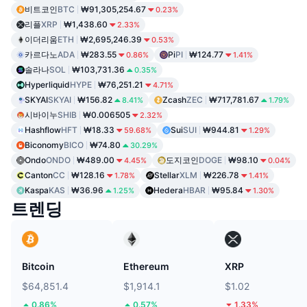
비트코인
BTC
₩91,305,254.67
0.23%
리플
XRP
₩1,438.60
2.33%
이더리움
ETH
₩2,695,246.39
0.53%
카르다노
ADA
₩283.55
Pi
PI
₩124.77
0.86%
1.41%
솔라나
SOL
₩103,731.36
0.35%
Hyperliquid
HYPE
₩76,251.21
4.71%
SKYAI
SKYAI
₩156.82
Zcash
ZEC
₩717,781.67
8.41%
1.79%
시바이누
SHIB
₩0.006505
2.32%
Hashflow
HFT
₩18.33
Sui
SUI
₩944.81
59.68%
1.29%
Biconomy
BICO
₩74.80
30.29%
Ondo
ONDO
₩489.00
도지코인
DOGE
₩98.10
4.45%
0.04%
Canton
CC
₩128.16
Stellar
XLM
₩226.78
1.78%
1.41%
Kaspa
KAS
₩36.96
Hedera
HBAR
₩95.84
1.25%
1.30%
트렌딩
Bitcoin
Ethereum
XRP
$64,851.4
$1,914.1
$1.02
0.86%
0.57%
1.33%