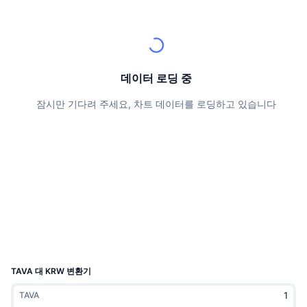
상위 트레이더들
기사들
거래소 유입/유출
DEX API
계산기
리더보드
스팟
센티멘트
엔터프라이즈
뉴스레터
지표
트렌딩
파생상품
가격
CMC Launch
데이터 로딩 중
예정
공포 및 탐욕 지수.
잠시만 기다려 주세요, 차트 데이터를 로딩하고 있습니다
리소스
CMC 랩스
최근 상장된 종목
알트코인 시즌 지수
CMC Max
상승 및 하락 종목
시장 주기 지표
문서
주요 뉴스
가장 많이 방문한 종목
비트코인 도미넌스
FAQ
텔레그램 봇
커뮤니티 정서
CoinMarketCap 20 지수
AI 통합
광고
체인 순위
CoinMarketCap 100 지수
CMC 에이전트 허브
TAVA 대 KRW 변환기
예측 시장
ETF 자금 흐름
사이트 위젯
TAVA
스킬 마켓플레이스