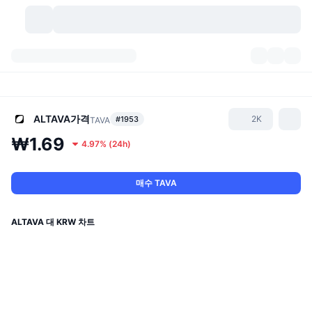
가상자산
대시보드
가상자산
DexScan
시장
순위
ALTAVA
가격
2K
#1953
TAVA
₩1.69
4.97%
(
24h
)
시그널
거래소
카테고리
New
시장 개요
요즘 핫한 종목
커뮤니티
과거 스냅샷
현물 시장
중앙화 거래소
매수 TAVA
새로운
피드
API
토큰 락업 해제
가상자산 수
스팟
ALTAVA 대 KRW 차트
상승 종목
주제
이자농사
서비스
비트코인 트레저리
파생상품
API
밈 탐색기
라이브
실제 자산
BNB 트레저리
서비스
암호화폐 API
탈중앙화 거래소