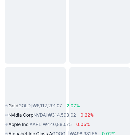
인기 실물 자산
Gold
GOLD
₩6,112,291.07
2.07%
Nvidia Corp
NVDA
₩314,593.02
0.22%
Apple Inc.
AAPL
₩440,880.75
0.05%
Alphabet Inc Class A
GOOGL
₩498,981.55
0.02%