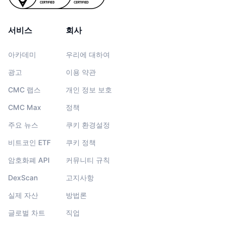
서비스
회사
아카데미
우리에 대하여
광고
이용 약관
CMC 랩스
개인 정보 보호
CMC Max
정책
주요 뉴스
쿠키 환경설정
비트코인 ETF
쿠키 정책
암호화폐 API
커뮤니티 규칙
DexScan
고지사항
실제 자산
방법론
글로벌 차트
직업