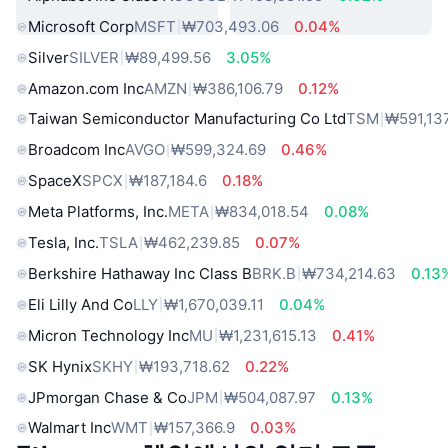
Microsoft Corp
MSFT
₩703,493.06
0.04%
Silver
SILVER
₩89,499.56
3.05%
Amazon.com Inc
AMZN
₩386,106.79
0.12%
Taiwan Semiconductor Manufacturing Co Ltd
TSM
₩591,137
Broadcom Inc
AVGO
₩599,324.69
0.46%
SpaceX
SPCX
₩187,184.6
0.18%
Meta Platforms, Inc.
META
₩834,018.54
0.08%
Tesla, Inc.
TSLA
₩462,239.85
0.07%
Berkshire Hathaway Inc Class B
BRK.B
₩734,214.63
0.13
Eli Lilly And Co
LLY
₩1,670,039.11
0.04%
Micron Technology Inc
MU
₩1,231,615.13
0.41%
SK Hynix
SKHY
₩193,718.62
0.22%
JPmorgan Chase & Co
JPM
₩504,087.97
0.13%
Walmart Inc
WMT
₩157,366.9
0.03%