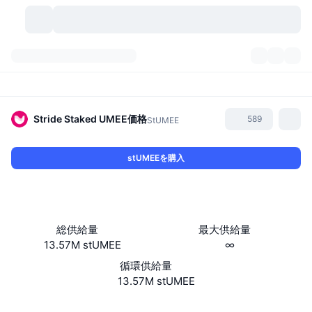
暗号資産
ダッシュボード
暗号資産
DexScan
市場数
ランキング
Stride Staked UMEE
価格
589
StUMEE
シグナル
取引所
カテゴリー
New
市況概要
stUMEEを購入
人気急上昇
コミュニティ
過去のスナップショット
現物市場
中央集権型取引所
新規
フィード
API
トークンのロック解除
暗号資産の数
現物
総供給量
最大供給量
13.57M stUMEE
∞
値上がり銘柄
トピック
利回り
プロダクト
ビットコイントレジャリー
デリバティブ
API
循環供給量
ミームエクスプローラー
13.57M stUMEE
ライブ
実世界資産
BNBトレジャリー
プロダクト
暗号資産API
分散型取引所
Website