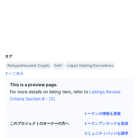
トップトレーダー
記事一覧
ウェブサイト
取引所の流入/流出
DEX API
コンバーター
リーダーボード
現物
ソーシャルメディア
センチメント
エンタープライズ
ニュースレター
インジケーター
トレンド
デリバティブ
コントラクト一覧
ibc/02...03800F
www.mintscan.io
料金
CMC Launch
エクスプローラー
上場予定
恐怖と強欲指数・
UCID
リソース
29438
CMCラボ
最近追加されたコイン
アルトコインシーズンインデックス
タグ
CMC Max
上昇率上位＆下落率上位
市場サイクル指標
Rehypothecated Crypto
DeFi
Liquid Staking Derivatives
ドキュメンテーション
すべて表示
トップニュース
訪問数最多
ビットコインのドミナンス
This is a preview page.
よくある質問
For more details on listing tiers, refer to
Listings Review
Telegramボット
コミュニティセンチメント
CoinMarketCap 20インデックス
Criteria Section B - (3).
AIインテグレーション
広告掲載について
チェーンランキング
CoinMarketCap 100インデックス
トークンの情報を更新
CMCエージェントハブ
トークンアンロックを送信
このプロジェクトのオーナーの方へ
予測市場
ETFフロー
サイトウィジェット
スキルマーケットプレイス
コミュニティバッジを請求