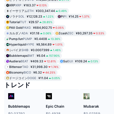
XRP
XRP
¥163.37
0.13%
イーサリアム
ETH
¥303,347.44
0.49%
ソラナ
SOL
¥12,128.23
Pi
PI
¥14.25
1.22%
1.37%
Tutorial
TUT
¥29.57
28.85%
PAX Gold
PAXG
¥684,902.75
0.05%
カルダノ
ADA
¥31.18
Zcash
ZEC
¥80,297.35
0.06%
0.53%
Pump.fun
PUMP
¥0.4408
13.36%
Hyperliquid
HYPE
¥8,564.89
1.01%
シバイヌ
SHIB
¥0.0007399
1.46%
Bubblemaps
BMT
¥6.04
157.90%
Audiera
BEAT
¥409.33
Sui
SUI
¥109.24
12.61%
0.13%
Bittensor
TAO
¥31,998.30
1.74%
Biconomy
BICO
¥6.32
44.25%
ドージコイン
DOGE
¥11.04
0.05%
トレンド
Bubblemaps
Epic Chain
Mubarak
$0.03792
$0.4938
$0.02359