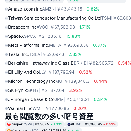
Amazon.com Inc
AMZN
￥43,443.15
0.82%
Taiwan Semiconductor Manufacturing Co Ltd
TSM
￥66,608
Broadcom Inc
AVGO
￥67,563.98
1.71%
SpaceX
SPCX
￥21,235.16
15.83%
Meta Platforms, Inc.
META
￥93,698.38
0.37%
Tesla, Inc.
TSLA
￥52,097.6
2.83%
Berkshire Hathaway Inc Class B
BRK.B
￥82,565.72
0.54
Eli Lilly And Co
LLY
￥187,796.94
0.52%
Micron Technology Inc
MU
￥139,348.3
0.44%
SK Hynix
SKHY
￥21,877.64
3.92%
JPmorgan Chase & Co
JPM
￥56,713.21
0.34%
Walmart Inc
WMT
￥17,700.85
0.20%
最も閲覧数の多い暗号資産
Casper
CSPR
¥0.3049
ADI
ADI
¥1,080.95
1.00%
0.52%
ビットコイン
BTC
¥10,287,518.61
0.71%