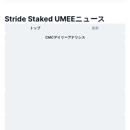
トレンド
暗号資産ETF
学ぶ
CMC MCP
Stride Staked UMEEニュース
新着
ビットコインETF
x402
ニュース
トップ
最新
クリプト
イーサリアムETF
CMCデイリーアナリシス
アカデミー
政治
テクニカル分析
リサーチ
スポーツ
RSI
ビデオ一覧
ファイナンス
MACD
暗号資産用語集
テック
デリバティブ
キャンペーン
NFT
概要
エアドロップ
NFT総合統計
清算
ダイヤモンド・リワード