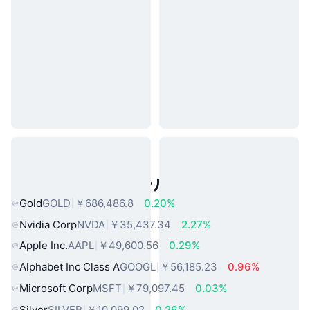
人気のリアルワールドアセット
Gold
GOLD
￥686,486.8
0.20%
Nvidia Corp
NVDA
￥35,437.34
2.27%
Apple Inc.
AAPL
￥49,600.56
0.29%
Alphabet Inc Class A
GOOGL
￥56,185.23
0.96%
Microsoft Corp
MSFT
￥79,097.45
0.03%
Silver
SILVER
￥10,099.02
0.26%