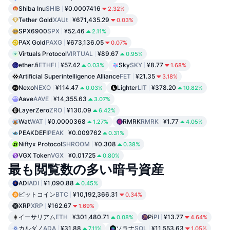
Shiba Inu
SHIB
¥0.0007416
2.32%
Tether Gold
XAUt
¥671,435.29
0.03%
SPX6900
SPX
¥52.46
2.11%
PAX Gold
PAXG
¥673,136.05
0.07%
Virtuals Protocol
VIRTUAL
¥89.67
0.95%
ether.fi
ETHFI
¥57.42
Sky
SKY
¥8.77
0.03%
1.68%
Artificial Superintelligence Alliance
FET
¥21.35
3.18%
Nexo
NEXO
¥114.47
Lighter
LIT
¥378.20
0.03%
10.82%
Aave
AAVE
¥14,355.63
3.07%
LayerZero
ZRO
¥130.09
6.42%
Wat
WAT
¥0.0000368
RMRK
RMRK
¥1.77
1.27%
4.05%
PEAKDEFI
PEAK
¥0.009762
0.31%
Niftyx Protocol
SHROOM
¥0.308
0.38%
VGX Token
VGX
¥0.01725
0.80%
最も閲覧数の多い暗号資産
ADI
ADI
¥1,090.88
0.45%
ビットコイン
BTC
¥10,192,366.31
0.34%
XRP
XRP
¥162.67
1.69%
イーサリアム
ETH
¥301,480.71
Pi
PI
¥13.77
0.08%
4.64%
カルダノ
ADA
¥31.88
ソラナ
SOL
¥11,553.63
7.11%
1.05%