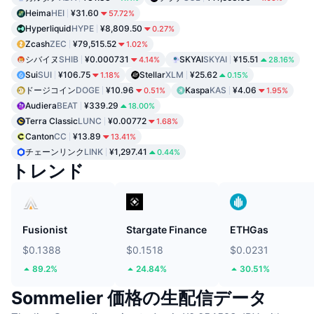
Heima
HEI
¥31.60
57.72%
Hyperliquid
HYPE
¥8,809.50
0.27%
Zcash
ZEC
¥79,515.52
1.02%
シバイヌ
SHIB
¥0.000731
SKYAI
SKYAI
¥15.51
4.14%
28.16%
Sui
SUI
¥106.75
Stellar
XLM
¥25.62
1.18%
0.15%
ドージコイン
DOGE
¥10.96
Kaspa
KAS
¥4.06
0.51%
1.95%
Audiera
BEAT
¥339.29
18.00%
Terra Classic
LUNC
¥0.00772
1.68%
Canton
CC
¥13.89
13.41%
チェーンリンク
LINK
¥1,297.41
0.44%
トレンド
Fusionist
Stargate Finance
ETHGas
$0.1388
$0.1518
$0.0231
89.2%
24.84%
30.51%
Sommelier 価格の生配信データ