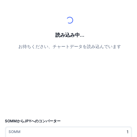
トップトレーダー
記事一覧
取引所の流入/流出
DEX API
コンバーター
リーダーボード
現物
センチメント
エンタープライズ
ニュースレター
インジケーター
トレンド
デリバティブ
料金
CMC Launch
読み込み中...
上場予定
恐怖と強欲指数・
お待ちください、チャートデータを読み込んでいます
リソース
CMCラボ
最近追加されたコイン
アルトコインシーズンインデックス
CMC Max
上昇率上位＆下落率上位
市場サイクル指標
ドキュメンテーション
トップニュース
訪問数最多
ビットコインのドミナンス
よくある質問
Telegramボット
コミュニティセンチメント
CoinMarketCap 20インデックス
AIインテグレーション
広告掲載について
チェーンランキング
CoinMarketCap 100インデックス
CMCエージェントハブ
SOMMからJPYへのコンバーター
予測市場
ETFフロー
サイトウィジェット
SOMM
スキルマーケットプレイス