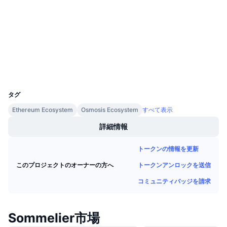
今後の販売予定
0xa670...010FD1
ファンディングレート
コントラクト一覧
学んで稼ぐ
etherscan.io
エクスプローラー
カレンダー
ウォレット
ICOカレンダー
UCID
18248
タグ
イベントカレンダー
Ethereum Ecosystem
Osmosis Ecosystem
すべて表示
詳細情報
トークンの情報を更新
トークンアンロックを送信
このプロジェクトのオーナーの方へ
コミュニティバッジを請求
Sommelier市場