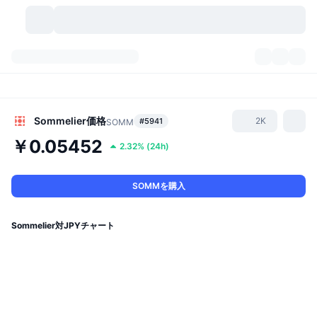
暗号資産
ダッシュボード
暗号資産
DexScan
市場数
ランキング
Sommelier
価格
2K
#5941
SOMM
￥0.05452
2.32%
(
24h
)
シグナル
取引所
カテゴリー
New
市況概要
人気急上昇
コミュニティ
過去のスナップショット
現物市場
中央集権型取引所
SOMMを購入
新規
フィード
API
トークンのロック解除
暗号資産の数
現物
Sommelier対JPYチャート
値上がり銘柄
トピック
利回り
プロダクト
ビットコイントレジャリー
デリバティブ
API
ミームエクスプローラー
ライブ
実世界資産
BNBトレジャリー
プロダクト
暗号資産API
分散型取引所