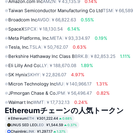
Amazon.com Inc
AMZN
￥43,135.9
0.14%
Taiwan Semiconductor Manufacturing Co Ltd
TSM
￥66,589
Broadcom Inc
AVGO
￥66,822.63
0.55%
SpaceX
SPCX
￥18,130.54
6.14%
Meta Platforms, Inc.
META
￥93,334.97
0.19%
Tesla, Inc.
TSLA
￥50,762.07
0.63%
Berkshire Hathaway Inc Class B
BRK.B
￥82,853.25
1.11%
Eli Lilly And Co
LLY
￥188,670.08
1.89%
SK Hynix
SKHY
￥22,826.07
4.97%
Micron Technology Inc
MU
￥140,966.17
1.31%
JPmorgan Chase & Co
JPM
￥56,496.47
0.82%
Walmart Inc
WMT
￥17,732.13
0.24%
Ethereumチェーンの人気トークン
Ethereum
ETH
¥301,222.44
0.68%
UNUS SED LEO
LEO
¥1,544.59
0.37%
Chainlink
LINK
¥1,297.17
1.37%