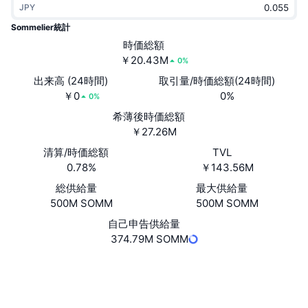
JPY
トレンド
暗号資産ETF
学ぶ
CMC MCP
Sommelier統計
新着
時価総額
ビットコインETF
x402
ニュース
￥20.43M
0%
クリプト
イーサリアムETF
出来高 (24時間)
取引量/時価総額(24時間)
アカデミー
￥0
0%
0%
政治
希薄後時価総額
テクニカル分析
リサーチ
￥27.26M
スポーツ
清算/時価総額
TVL
RSI
ビデオ一覧
0.78%
￥143.56M
ファイナンス
MACD
総供給量
最大供給量
暗号資産用語集
500M SOMM
500M SOMM
テック
自己申告供給量
デリバティブ
キャンペーン
374.79M SOMM
NFT
概要
ウェブサイト
エアドロップ
Website
NFT総合統計
ソーシャルメディア
清算
ダイヤモンド・リワード