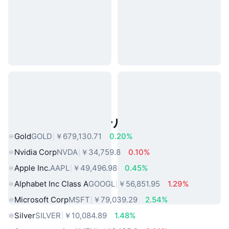
人気のリアルワールドアセット
Gold
GOLD
￥679,130.71
0.20%
Nvidia Corp
NVDA
￥34,759.8
0.10%
Apple Inc.
AAPL
￥49,496.98
0.45%
Alphabet Inc Class A
GOOGL
￥56,851.95
1.29%
Microsoft Corp
MSFT
￥79,039.29
2.54%
Silver
SILVER
￥10,084.89
1.48%