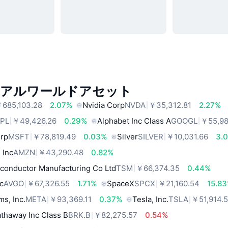
リアルワールドアセット
685,103.28
2.07%
Nvidia Corp
NVDA
￥35,312.81
2.27%
PL
￥49,426.26
0.29%
Alphabet Inc Class A
GOOGL
￥55,98
orp
MSFT
￥78,819.49
0.03%
Silver
SILVER
￥10,031.66
3.
 Inc
AMZN
￥43,290.48
0.82%
conductor Manufacturing Co Ltd
TSM
￥66,374.35
0.44%
c
AVGO
￥67,326.55
1.71%
SpaceX
SPCX
￥21,160.54
15.8
ms, Inc.
META
￥93,369.11
0.37%
Tesla, Inc.
TSLA
￥51,914.
thaway Inc Class B
BRK.B
￥82,275.57
0.54%