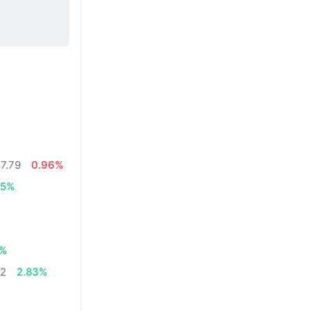
7.79
0.96%
05%
3%
52
2.83%