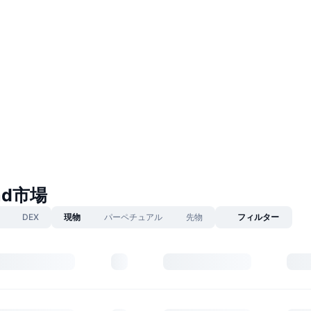
ad市場
DEX
現物
パーペチュアル
先物
フィルター