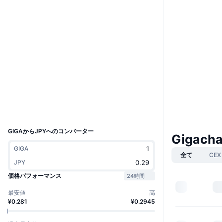
Boost
ウェブサイト
Website
ソーシャルメディア
コントラクト一覧
63LfDm...Jxcqj9
3.5
評価(CertiK)
エクスプローラー
solscan.io
ウォレット
UCID
30063
GIGAからJPYへのコンバーター
Gigach
GIGA
全て
CEX
JPY
価格パフォーマンス
24時間
最安値
高
¥0.281
¥0.2945