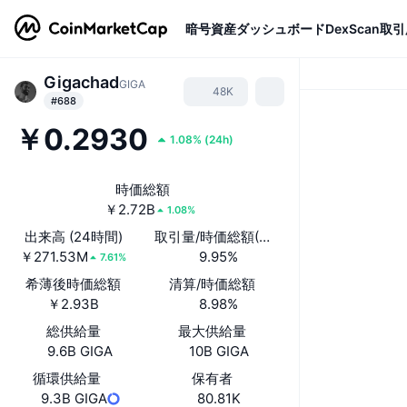
暗号資産
ダッシュボード
DexScan
取引
Gigachad
GIGA
48K
#688
￥0.2930
1.08%
(
24h
)
時価総額
￥2.72B
1.08%
出来高 (24時間)
取引量/時価総額(24時間)
￥271.53M
9.95%
7.61%
希薄後時価総額
清算/時価総額
￥2.93B
8.98%
総供給量
最大供給量
9.6B GIGA
10B GIGA
循環供給量
保有者
9.3B GIGA
80.81K