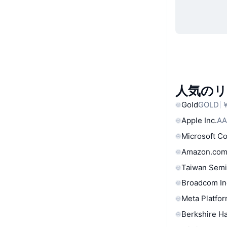
人気の
Gold
GOLD
￥
Apple Inc.
AA
Microsoft C
Amazon.com
Taiwan Semi
Broadcom In
Meta Platfor
Berkshire Ha