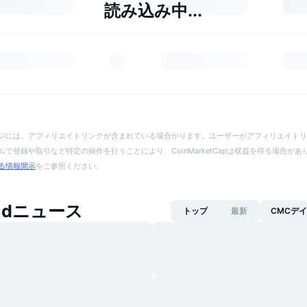
読み込み中...
ジには、アフィリエイトリンクが含まれている場合がります。ユーザーがアフィリエイトリ
で登録や取引など特定の操作を行うことにより、CoinMarketCapは収益を得る場合が
る情報開示
をご参照ください。
hadニュース
トップ
最新
CMCデ