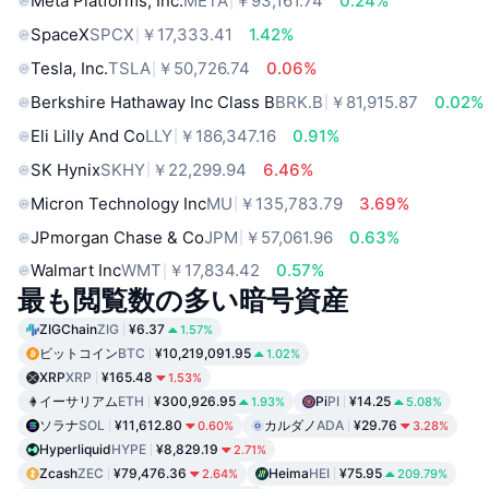
Meta Platforms, Inc.
META
￥93,161.74
0.24%
SpaceX
SPCX
￥17,333.41
1.42%
Tesla, Inc.
TSLA
￥50,726.74
0.06%
Berkshire Hathaway Inc Class B
BRK.B
￥81,915.87
0.02%
Eli Lilly And Co
LLY
￥186,347.16
0.91%
SK Hynix
SKHY
￥22,299.94
6.46%
Micron Technology Inc
MU
￥135,783.79
3.69%
JPmorgan Chase & Co
JPM
￥57,061.96
0.63%
Walmart Inc
WMT
￥17,834.42
0.57%
最も閲覧数の多い暗号資産
ZIGChain
ZIG
¥6.37
1.57%
ビットコイン
BTC
¥10,219,091.95
1.02%
XRP
XRP
¥165.48
1.53%
イーサリアム
ETH
¥300,926.95
Pi
PI
¥14.25
1.93%
5.08%
ソラナ
SOL
¥11,612.80
カルダノ
ADA
¥29.76
0.60%
3.28%
Hyperliquid
HYPE
¥8,829.19
2.71%
Zcash
ZEC
¥79,476.36
Heima
HEI
¥75.95
2.64%
209.79%