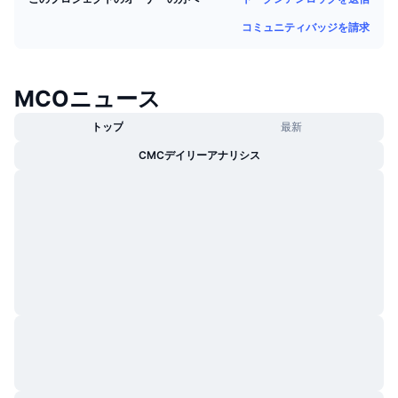
トレンド
暗号資産ETF
コミュニティバッジを請求
学ぶ
CMC MCP
新着
ビットコインETF
x402
ニュース
MCOニュース
クリプト
イーサリアムETF
アカデミー
トップ
最新
政治
テクニカル分析
CMCデイリーアナリシス
リサーチ
スポーツ
RSI
ビデオ一覧
ファイナンス
MACD
暗号資産用語集
テック
デリバティブ
キャンペーン
NFT
概要
エアドロップ
NFT総合統計
清算
ダイヤモンド・リワード