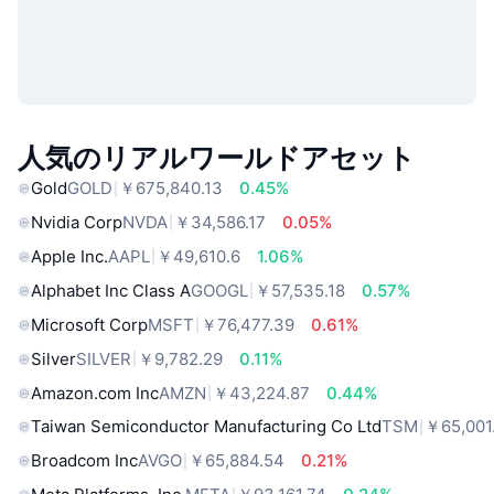
人気のリアルワールドアセット
Gold
GOLD
￥675,840.13
0.45%
Nvidia Corp
NVDA
￥34,586.17
0.05%
Apple Inc.
AAPL
￥49,610.6
1.06%
Alphabet Inc Class A
GOOGL
￥57,535.18
0.57%
Microsoft Corp
MSFT
￥76,477.39
0.61%
Silver
SILVER
￥9,782.29
0.11%
Amazon.com Inc
AMZN
￥43,224.87
0.44%
Taiwan Semiconductor Manufacturing Co Ltd
TSM
￥65,001
Broadcom Inc
AVGO
￥65,884.54
0.21%