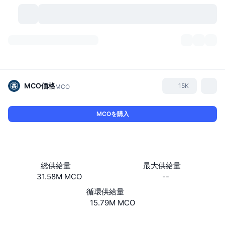
暗号資産
ダッシュボード
暗号資産
DexScan
市場数
ランキング
MCO
価格
15K
MCO
シグナル
取引所
カテゴリー
New
市況概要
MCOを購入
人気急上昇
コミュニティ
過去のスナップショット
現物市場
中央集権型取引所
新規
フィード
API
トークンのロック解除
暗号資産の数
現物
総供給量
最大供給量
31.58M MCO
--
値上がり銘柄
トピック
利回り
プロダクト
ビットコイントレジャリー
デリバティブ
API
循環供給量
ミームエクスプローラー
15.79M MCO
ライブ
実世界資産
BNBトレジャリー
プロダクト
暗号資産API
分散型取引所
ウェブサイト
Website
Whitepaper