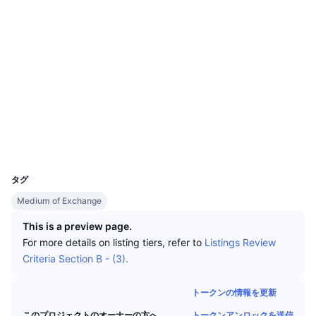
トップトレーダー
記事一覧
取引所の流入/流出
DEX API
コンバーター
リーダーボード
現物
ソーシャルメディア
センチメント
エンタープライズ
ニュースレター
インジケーター
トレンド
デリバティブ
コントラクト一覧
0xb63b...d1d83d
監査
料金
CMC Launch
上場予定
恐怖と強欲指数・
etherscan.io
リソース
エクスプローラー
CMCラボ
最近追加されたコイン
アルトコインシーズンインデックス
ウォレット
CMC Max
上昇率上位＆下落率上位
市場サイクル指標
UCID
1776
ドキュメンテーション
トップニュース
タグ
訪問数最多
ビットコインのドミナンス
よくある質問
Medium of Exchange
Telegramボット
コミュニティセンチメント
CoinMarketCap 20インデックス
This is a preview page.
AIインテグレーション
For more details on listing tiers, refer to
Listings Review
広告掲載について
チェーンランキング
CoinMarketCap 100インデックス
Criteria Section B - (3).
CMCエージェントハブ
トークンの情報を更新
予測市場
ETFフロー
サイトウィジェット
スキルマーケットプレイス
トークンアンロックを送信
このプロジェクトのオーナーの方へ