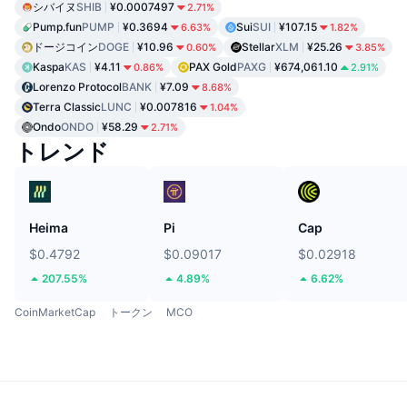
シバイヌ
SHIB
¥0.0007497
2.71%
Pump.fun
PUMP
¥0.3694
Sui
SUI
¥107.15
6.63%
1.82%
ドージコイン
DOGE
¥10.96
Stellar
XLM
¥25.26
0.60%
3.85%
Kaspa
KAS
¥4.11
PAX Gold
PAXG
¥674,061.10
0.86%
2.91%
Lorenzo Protocol
BANK
¥7.09
8.68%
Terra Classic
LUNC
¥0.007816
1.04%
Ondo
ONDO
¥58.29
2.71%
トレンド
Heima
Pi
Cap
$0.4792
$0.09017
$0.02918
207.55%
4.89%
6.62%
CoinMarketCap
トークン
MCO