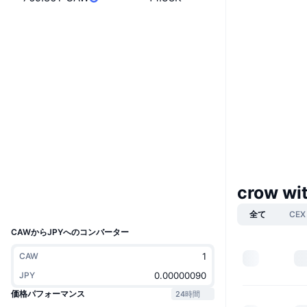
ウェブサイト
Website
ソーシャルメディア
0xdfbe...f9d60d
コントラクト一覧
explorer.cronos.org
エクスプローラー
ウォレット
crow wi
UCID
30402
全て
CEX
CAWからJPYへのコンバーター
CAW
JPY
価格パフォーマンス
24時間