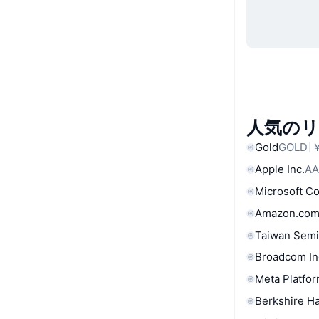
人気の
Gold
GOLD
￥
Apple Inc.
AA
Microsoft C
Amazon.com
Taiwan Semi
Broadcom In
Meta Platfor
Berkshire Ha