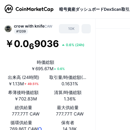
暗号資産
ダッシュボード
DexScan
取引
crow with knife
CAW
10K
#1209
￥0.0
9036
6
0.6%
(
24h
)
時価総額
￥695.67M
0.6%
出来高 (24時間)
取引量/時価総額(24時間)
￥1.13M
0.1631%
49.51%
希薄後時価総額
清算/時価総額
￥702.83M
1.36%
総供給量
最大供給量
777.77T CAW
777.77T CAW
循環供給量
保有者
769.86T CAW
14.38K