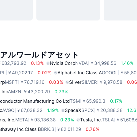
リアルワールドアセット
682,793.92
0.13%
Nvidia Corp
NVDA
￥34,998.56
1.46%
PL
￥49,202.17
0.02%
Alphabet Inc Class A
GOOGL
￥55,80
orp
MSFT
￥78,719.16
0.03%
Silver
SILVER
￥9,970.58
0.0
 Inc
AMZN
￥43,200.29
0.73%
conductor Manufacturing Co Ltd
TSM
￥65,990.3
0.17%
c
AVGO
￥67,038.32
1.19%
SpaceX
SPCX
￥20,388.38
12.
ms, Inc.
META
￥93,136.38
0.23%
Tesla, Inc.
TSLA
￥51,606.
thaway Inc Class B
BRK.B
￥82,011.29
0.76%