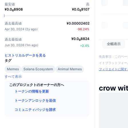
最安値
高
¥
0.0
8908
¥
0.0
9107
6
6
過去最高値
¥0.00002402
Apr 30, 2024
(
2y ago
)
-96.24
%
¥
0.0
8824
過去最低値
6
全幅表示
Jun 30, 2026
(
1m ago
)
+
2.4
%
ヒストリカルデータを見る
免責事項：このペー
タグ
イトプラットフォーム
Memes
Solana Ecosystem
Animal Memes
フィリエイトに関す
すべて表示
このプロジェクトのオーナーの方へ
crow w
トークンの情報を更新
トークンアンロックを送信
コミュニティバッジを請求