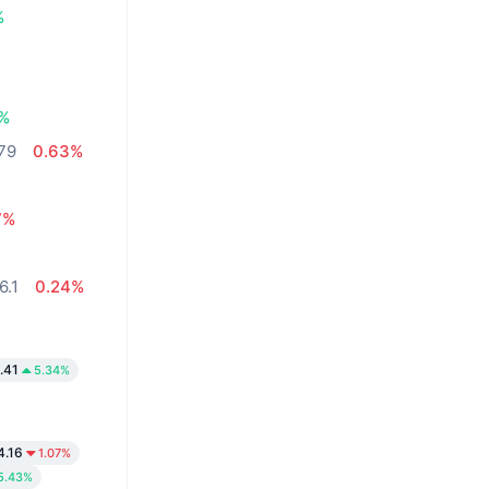
%
4%
79
0.63%
7%
6.1
0.24%
.41
5.34%
4.16
1.07%
5.43%