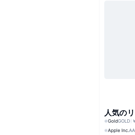
人気の
Gold
GOLD
￥
Apple Inc.
AA