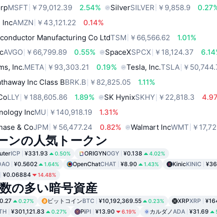
orp
MSFT
￥79,012.39
2.54%
Silver
SILVER
￥9,858.9
0.27
 Inc
AMZN
￥43,121.22
0.14%
conductor Manufacturing Co Ltd
TSM
￥66,566.62
1.01%
c
AVGO
￥66,799.89
0.55%
SpaceX
SPCX
￥18,124.37
6.1
ms, Inc.
META
￥93,303.21
0.19%
Tesla, Inc.
TSLA
￥50,744.
thaway Inc Class B
BRK.B
￥82,825.05
1.11%
 Co
LLY
￥188,605.86
1.89%
SK Hynix
SKHY
￥22,818.3
4.9
nology Inc
MU
￥140,918.19
1.31%
hase & Co
JPM
￥56,477.24
0.82%
Walmart Inc
WMT
￥17,72
ェーンの人気トークン
uter
ICP
¥331.93
ORIGYN
OGY
¥0.138
0.50%
4.02%
DAO
¥0.5602
OpenChat
CHAT
¥8.90
Kinic
KINIC
¥36
1.64%
1.43%
¥0.06884
14.48%
数の多い暗号資産
0.27
ビットコイン
BTC
¥10,192,369.55
XRP
XRP
¥16
0.27%
0.23%
TH
¥301,121.83
Pi
PI
¥13.90
カルダノ
ADA
¥31.69
0.27%
6.19%