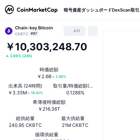
暗号資産
ダッシュボード
DexScan
取引
Chain-key Bitcoin
431
#97
CKBTC
￥10,303,248.70
2.86%
(
24h
)
時価総額
￥2.6B
2.86%
出来高 (24時間)
取引量/時価総額(24時間)
￥3.35M
0.1288%
19.42%
希薄後時価総額
￥216.36T
総供給量
最大供給量
240.95 CKBTC
21M CKBTC
循環供給量