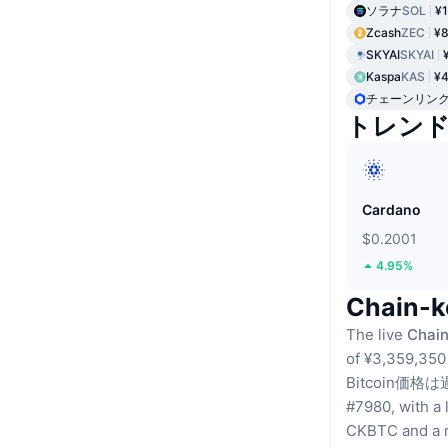
ソラナ
SOL
¥1
Zcash
ZEC
¥8
SKYAI
SKYAI
Kaspa
KAS
¥4
チェーンリン
トレン
Cardano
$0.2001
4.95%
Chain-
The live
Chain
of ¥3,359,350
Bitcoin価
#7980, with a 
CKBTC
and a 