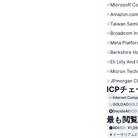
Microsoft C
Amazon.com
Taiwan Semi
Broadcom In
Meta Platfor
Berkshire Ha
Eli Lilly And
Micron Tech
JPmorgan C
ICPチ
Internet Comp
GOLDAO
GOL
DecideAI
DCD
最も閲覧
ADI
ADI
¥1,09
イーサリアム
E