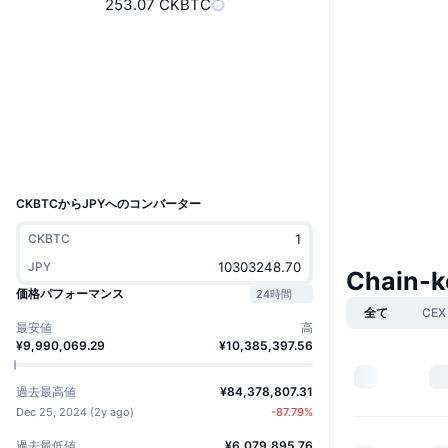
253.07 CKBTC
ウェブサイト
Website
Whitepaper
ソーシャルメディア
コントラクト一覧
mxzaz-...da-cai
エクスプローラー
dashboard.internetcomputer.org
ウォレット
UCID
28909
CKBTCからJPYへのコンバーター
CKBTC
JPY
Chain-k
価格パフォーマンス
24時間
全て
CEX
最安値
高
¥9,990,069.29
¥10,385,397.56
過去最高値
¥84,378,807.31
Dec 25, 2024
(
2y ago
)
-87.79
%
過去最低値
¥6,079,895.76