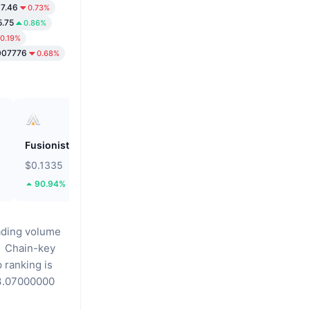
7.46
0.73%
5.75
0.86%
0.19%
007776
0.68%
Fusionist
ZEROBASE
$0.1335
$0.1863
90.94%
42.97%
ading volume
。
Chain-key
 ranking is
7000000