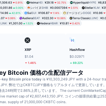
1,506.63
Heima
HEI
¥29.18
Hyperliquid
HYPE
¥8,83
0.91%
32.75%
0,051.86
シバイヌ
SHIB
¥0.0007394
Stellar
XLM
¥2
0.00%
2.51%
¥14.96
Sui
SUI
¥106.87
ドージコイン
DOGE
¥10.96
42.61%
1.14%
.07
Audiera
BEAT
¥322.30
Terra Classic
LUNC
¥0.
0.99%
10.98%
ク
LINK
¥1,301.00
Hedera
HBAR
¥10.81
1.52%
0.42%
ド
XRP
Hashflow
$1.04
$0.02971
1.46%
69.22%
key Bitcoin 価格の生配信データ
-key Bitcoin price today
is ¥10,303,249 JPY with a 24-hour tr
 JPY.
弊社ではCKBTC/JPY価格をリアルタイムで更新しています
格は過去24時間で2.86%上昇しています。
The current CoinMarketCap
live market cap of ¥2,607,443,150 JPY.
コインの循環供給量は253.0
max. supply of 21,000,000 CKBTC coins.