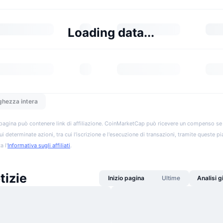
Loading data...
ghezza intera
pagina può contenere link di affiliazione. CoinMarketCap può ricevere un compenso se vis
ui determinate azioni, tra cui l'iscrizione e l'esecuzione di transazioni, tramite queste p
a l'
Informativa sugli affiliati
.
tizie
Inizio pagina
Ultime
Analisi 