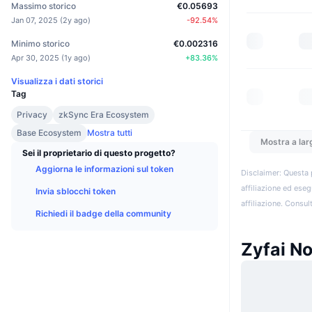
Massimo storico
€0.05693
Jan 07, 2025
(
2y ago
)
-92.54
%
Minimo storico
€0.002316
Apr 30, 2025
(
1y ago
)
+
83.36
%
Visualizza i dati storici
Tag
Privacy
zkSync Era Ecosystem
Base Ecosystem
Mostra tutti
Mostra a lar
Sei il proprietario di questo progetto?
Aggiorna le informazioni sul token
Disclaimer: Questa 
affiliazione ed eseg
Invia sblocchi token
affiliazione. Consult
Richiedi il badge della community
Zyfai No