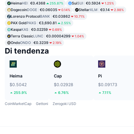
Heima
HEI
€0.4368
Sui
SUI
€0.5924
255.87%
1.25%
Dogecoin
DOGE
€0.06035
Stellar
XLM
€0.14
0.14%
2.98%
Lorenzo Protocol
BANK
€0.03862
10.71%
PAX Gold
PAXG
€3,690.81
2.55%
Kaspa
KAS
€0.02259
0.69%
Terra Classic
LUNC
€0.00004299
1.04%
Ondo
ONDO
€0.3239
2.19%
Di tendenza
Heima
Cap
Pi
$0.5042
$0.02928
$0.09173
255.9%
6.76%
7.11%
CoinMarketCap
Gettoni
Zerogoki USD