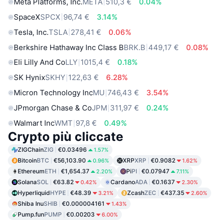
Meta Platforms, Inc.
META
510,3 €
0.04%
SpaceX
SPCX
96,74 €
3.14%
Tesla, Inc.
TSLA
278,41 €
0.06%
Berkshire Hathaway Inc Class B
BRK.B
449,17 €
0.08%
Eli Lilly And Co
LLY
1015,4 €
0.18%
SK Hynix
SKHY
122,63 €
6.28%
Micron Technology Inc
MU
746,43 €
3.54%
JPmorgan Chase & Co
JPM
311,97 €
0.24%
Walmart Inc
WMT
97,8 €
0.49%
Crypto più cliccate
ZIGChain
ZIG
€0.03496
1.57%
Bitcoin
BTC
€56,103.90
XRP
XRP
€0.9082
0.96%
1.62%
Ethereum
ETH
€1,654.37
Pi
PI
€0.07947
2.20%
7.11%
Solana
SOL
€63.82
Cardano
ADA
€0.1637
0.42%
2.30%
Hyperliquid
HYPE
€48.39
Zcash
ZEC
€437.35
3.21%
2.60%
Shiba Inu
SHIB
€0.000004161
1.43%
Pump.fun
PUMP
€0.00203
6.00%