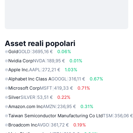
Asset reali popolari
Gold
GOLD
3695,16 €
0.06%
Nvidia Corp
NVDA
189,95 €
0.01%
Apple Inc.
AAPL
272,21 €
1.03%
Alphabet Inc Class A
GOOGL
316,11 €
0.67%
Microsoft Corp
MSFT
419,33 €
0.71%
Silver
SILVER
53,51 €
0.22%
Amazon.com Inc
AMZN
236,95 €
0.31%
Taiwan Semiconductor Manufacturing Co Ltd
TSM
356,06 
Broadcom Inc
AVGO
361,72 €
0.19%