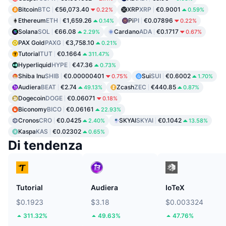
Bitcoin
BTC
€56,073.40
XRP
XRP
€0.9001
0.22%
0.59%
Ethereum
ETH
€1,659.26
Pi
PI
€0.07896
0.14%
0.22%
Solana
SOL
€66.08
Cardano
ADA
€0.1717
2.29%
0.67%
PAX Gold
PAXG
€3,758.10
0.21%
Tutorial
TUT
€0.1664
311.47%
Hyperliquid
HYPE
€47.36
0.73%
Shiba Inu
SHIB
€0.00000401
Sui
SUI
€0.6002
0.75%
1.70%
Audiera
BEAT
€2.74
Zcash
ZEC
€440.85
49.13%
0.87%
Dogecoin
DOGE
€0.06071
0.18%
Biconomy
BICO
€0.06161
22.93%
Cronos
CRO
€0.0425
SKYAI
SKYAI
€0.1042
2.40%
13.58%
Kaspa
KAS
€0.02302
0.65%
Di tendenza
Tutorial
Audiera
IoTeX
$0.1923
$3.18
$0.003324
311.32%
49.63%
47.76%