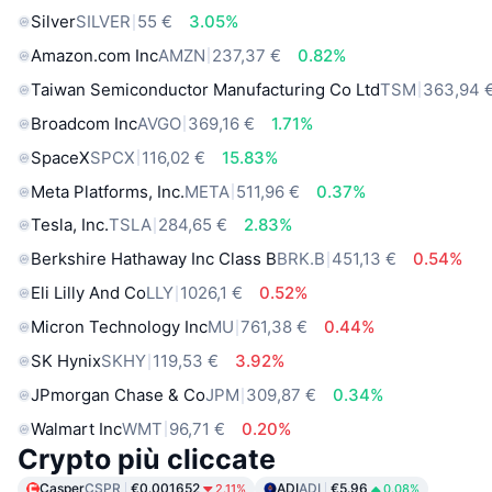
Silver
SILVER
55 €
3.05%
Amazon.com Inc
AMZN
237,37 €
0.82%
Taiwan Semiconductor Manufacturing Co Ltd
TSM
363,94 
Broadcom Inc
AVGO
369,16 €
1.71%
SpaceX
SPCX
116,02 €
15.83%
Meta Platforms, Inc.
META
511,96 €
0.37%
Tesla, Inc.
TSLA
284,65 €
2.83%
Berkshire Hathaway Inc Class B
BRK.B
451,13 €
0.54%
Eli Lilly And Co
LLY
1026,1 €
0.52%
Micron Technology Inc
MU
761,38 €
0.44%
SK Hynix
SKHY
119,53 €
3.92%
JPmorgan Chase & Co
JPM
309,87 €
0.34%
Walmart Inc
WMT
96,71 €
0.20%
Crypto più cliccate
Casper
CSPR
€0.001652
ADI
ADI
€5.96
2.11%
0.08%