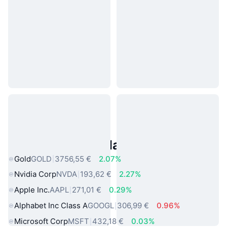
Asset reali popolari
Gold
GOLD
3756,55 €
2.07%
Nvidia Corp
NVDA
193,62 €
2.27%
Apple Inc.
AAPL
271,01 €
0.29%
Alphabet Inc Class A
GOOGL
306,99 €
0.96%
Microsoft Corp
MSFT
432,18 €
0.03%