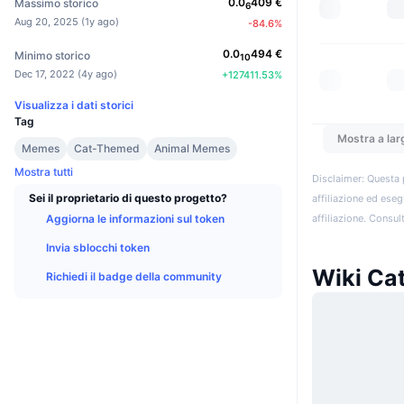
0.0
409
€
Massimo storico
6
Aug 20, 2025
(
1y ago
)
-84.6
%
0.0
494
€
Minimo storico
10
Dec 17, 2022
(
4y ago
)
+
127411.53
%
Visualizza i dati storici
Tag
Mostra a lar
Memes
Cat-Themed
Animal Memes
Mostra tutti
Disclaimer: Questa 
Sei il proprietario di questo progetto?
affiliazione ed eseg
affiliazione. Consult
Aggiorna le informazioni sul token
Invia sblocchi token
Wiki Cat
Richiedi il badge della community