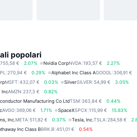
ali popolari
755,58 €
2.07%
Nvidia Corp
NVDA
193,57 €
2.27%
PL
270,94 €
0.29%
Alphabet Inc Class A
GOOGL
306,91 €
orp
MSFT
432,07 €
0.03%
Silver
SILVER
54,99 €
3.05%
 Inc
AMZN
237,3 €
0.82%
conductor Manufacturing Co Ltd
TSM
363,84 €
0.44%
c
AVGO
369,06 €
1.71%
SpaceX
SPCX
115,99 €
15.83%
ms, Inc.
META
511,82 €
0.37%
Tesla, Inc.
TSLA
284,58 €
2.
thaway Inc Class B
BRK.B
451,01 €
0.54%