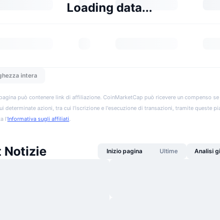
Loading data...
ghezza intera
pagina può contenere link di affiliazione. CoinMarketCap può ricevere un compenso se vis
ui determinate azioni, tra cui l'iscrizione e l'esecuzione di transazioni, tramite queste p
a l'
Informativa sugli affiliati
.
 Notizie
Inizio pagina
Ultime
Analisi 