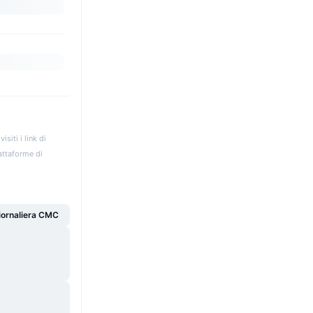
iti i link di
iattaforme di
giornaliera CMC