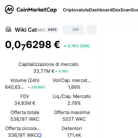
Criptovalute
Dashboard
DexScan
Sc
Wiki Cat
56K
#405
WKC
0,0
6298 €
7
5.76%
(
24h
)
Capitalizzazione di mercato
33,77M €
5.74%
Volume (24h)
Vol/Cap. mercato (24h)
640,63K €
1,89%
216.86%
FDV
Liq./Cap. Mercato
34,83M €
2.78%
Offerta totale
Offerta massima
536,18T WKC
553T WKC
Offerta circolante
Detentori
536,18T WKC
171,4K