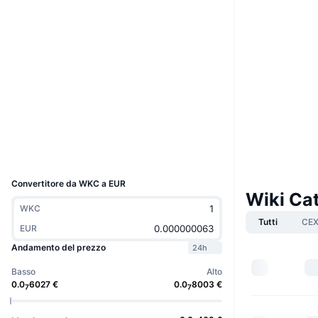
Boost
Sito web
Website
Whitepaper
Social
Contratti
0x6Ec9...128Edb
Audits
Esploratori
bscscan.com
Wallets
UCID
20700
Convertitore da WKC a EUR
Wiki Ca
WKC
Tutti
CE
EUR
Andamento del prezzo
24h
Basso
Alto
0.0
6027
€
0.0
8003
€
7
7