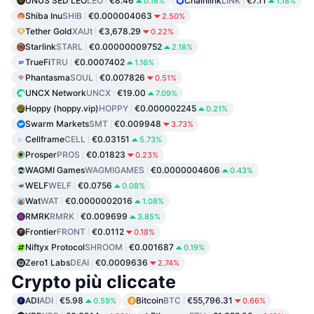
UNUS SED LEO
LEO
€8.46
Chainlink
LINK
€7.11
0.18%
1.18%
Shiba Inu
SHIB
€0.000004063
2.50%
Tether Gold
XAUt
€3,678.29
0.22%
Starlink
STARL
€0.00000009752
2.18%
TrueFi
TRU
€0.0007402
1.16%
Phantasma
SOUL
€0.007826
0.51%
UNCX Network
UNCX
€19.00
7.09%
Hoppy (hoppy.vip)
HOPPY
€0.000002245
0.21%
Swarm Markets
SMT
€0.009948
3.73%
Cellframe
CELL
€0.03151
5.73%
Prosper
PROS
€0.01823
0.23%
WAGMI Games
WAGMIGAMES
€0.0000004606
0.43%
WELF
WELF
€0.0756
0.08%
Wat
WAT
€0.0000002016
1.08%
RMRK
RMRK
€0.009699
3.85%
Frontier
FRONT
€0.0112
0.18%
Niftyx Protocol
SHROOM
€0.001687
0.19%
Zero1 Labs
DEAI
€0.0009636
2.74%
Crypto più cliccate
ADI
ADI
€5.98
Bitcoin
BTC
€55,796.31
0.59%
0.66%