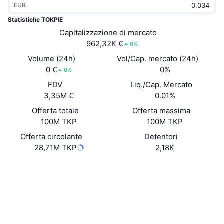
EUR
Di tendenza
ETF crypto
Impara
CMC MCP
Statistiche TOKPIE
Novità
Capitalizzazione di mercato
ETF su Bitcoin
x402
Notizie
962,32K €
0%
Cripto
ETF su Ethereum
Volume (24h)
Vol/Cap. mercato (24h)
Academy
0 €
0%
0%
Politica
FDV
Liq./Cap. Mercato
Analisi tecnica
Ricerca
3,35M €
0.01%
Sport
Offerta totale
Offerta massima
RSI
Video
100M TKP
100M TKP
Finanza
MACD
Offerta circolante
Detentori
Glossario
28,71M TKP
2,18K
Tecnologia
Sito web
Website
Whitepaper
Derivati
Campagne
Social
NFT
Panoramica
Airdrop
0xd316...e6acac
Contratti
Statistiche NFT generali
Liquidazioni
3.4
Diamanti ricompensa
Valutazione (CertiK)