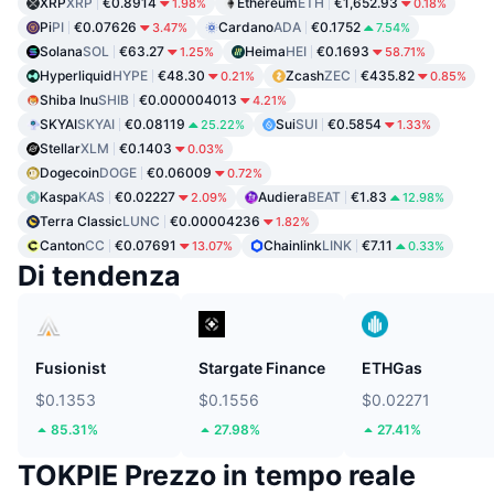
XRP
XRP
€0.8914
Ethereum
ETH
€1,652.93
1.98%
0.18%
Pi
PI
€0.07626
Cardano
ADA
€0.1752
3.47%
7.54%
Solana
SOL
€63.27
Heima
HEI
€0.1693
1.25%
58.71%
Hyperliquid
HYPE
€48.30
Zcash
ZEC
€435.82
0.21%
0.85%
Shiba Inu
SHIB
€0.000004013
4.21%
SKYAI
SKYAI
€0.08119
Sui
SUI
€0.5854
25.22%
1.33%
Stellar
XLM
€0.1403
0.03%
Dogecoin
DOGE
€0.06009
0.72%
Kaspa
KAS
€0.02227
Audiera
BEAT
€1.83
2.09%
12.98%
Terra Classic
LUNC
€0.00004236
1.82%
Canton
CC
€0.07691
Chainlink
LINK
€7.11
13.07%
0.33%
Di tendenza
Fusionist
Stargate Finance
ETHGas
$0.1353
$0.1556
$0.02271
85.31%
27.98%
27.41%
TOKPIE Prezzo in tempo reale