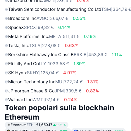
Amazon.com Inc
AMZN
236,3 €
0.14%
Taiwan Semiconductor Manufacturing Co Ltd
TSM
364,79 
Broadcom Inc
AVGO
366,07 €
0.55%
SpaceX
SPCX
99,32 €
6.14%
Meta Platforms, Inc.
META
511,31 €
0.19%
Tesla, Inc.
TSLA
278,08 €
0.63%
Berkshire Hathaway Inc Class B
BRK.B
453,89 €
1.11%
Eli Lilly And Co
LLY
1033,58 €
1.89%
SK Hynix
SKHY
125,04 €
4.97%
Micron Technology Inc
MU
772,24 €
1.31%
JPmorgan Chase & Co
JPM
309,5 €
0.82%
Walmart Inc
WMT
97,14 €
0.24%
Token popolari sulla blockhain
Ethereum
Ethereum
ETH
€1,650.17
0.50%