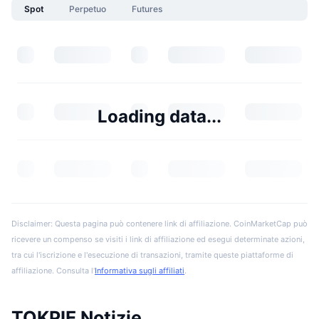
Spot
Perpetuo
Futures
Loading data...
Disclaimer: Questa pagina può contenere link di affiliazione. CoinMarketCap può
ricevere un compenso se visiti i link di affiliazione ed esegui determinate azioni,
tra cui l'iscrizione e l'esecuzione di transazioni, tramite queste piattaforme di
affiliazione. Consulta l'
Informativa sugli affiliati
.
TOKPIE Notizie