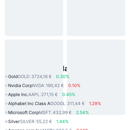
Asset reali popolari
Gold
GOLD
3724,18 €
0.30%
Nvidia Corp
NVDA
190,42 €
0.10%
Apple Inc.
AAPL
271,15 €
0.45%
Alphabet Inc Class A
GOOGL
311,44 €
1.29%
Microsoft Corp
MSFT
432,99 €
2.54%
Silver
SILVER
55,22 €
1.44%