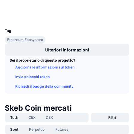
Prossime vendite
Esploratori
etherscan.io
Tassi di finanziamento
Impara e guadagna
Wallets
UCID
21701
Calendari
Tag
Ethereum Ecosystem
Calendario ICO
Ulteriori informazioni
Calendario eventi
Sei il proprietario di questo progetto?
Aggiorna le informazioni sul token
Invia sblocchi token
Richiedi il badge della community
Skeb Coin mercati
Tutti
CEX
DEX
Filtri
Spot
Perpetuo
Futures