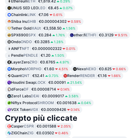
Ethereum
ETH
€1,619.42
0.29%
UNUS SED LEO
LEO
€8.45
0.07%
Chainlink
LINK
€7.06
0.61%
Shiba Inu
SHIB
€0.000004302
0.59%
Tether Gold
XAUt
€3,558.50
1.56%
SPX6900
SPX
€0.284
ether.fi
ETHFI
€0.3129
1.76%
9.51%
Ondo
ONDO
€0.3285
1.28%
AINFT
NFT
€0.0000002322
0.01%
Pendle
PENDLE
€1.20
1.50%
LayerZero
ZRO
€0.6765
4.97%
Morpho
MORPHO
€1.60
Nexo
NEXO
€0.625
4.51%
0.66%
Quant
QNT
€52.41
Render
RENDER
€1.16
0.73%
1.66%
Houdini Swap
LOCK
€0.00091
21.54%
dForce
DF
€0.00008714
0.14%
Zero1 Labs
DEAI
€0.0009017
3.58%
Niftyx Protocol
SHROOM
€0.001638
0.04%
VGX Token
VGX
€0.00009426
0.14%
Crypto più cliccate
Casper
CSPR
€0.001588
2.05%
ZIGChain
ZIG
€0.03502
0.46%