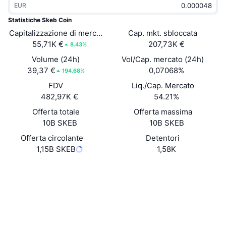
EUR
Di tendenza
ETF crypto
Impara
CMC MCP
Statistiche Skeb Coin
Capitalizzazione di mercato
Novità
Cap. mkt. sbloccata
ETF su Bitcoin
x402
Notizie
55,71K €
207,73K €
8.43%
Cripto
ETF su Ethereum
Volume (24h)
Vol/Cap. mercato (24h)
Academy
39,37 €
0,07068%
194.68%
Politica
FDV
Liq./Cap. Mercato
Analisi tecnica
Ricerca
482,97K €
54.21%
Sport
Offerta totale
Offerta massima
RSI
Video
10B SKEB
10B SKEB
Finanza
MACD
Offerta circolante
Detentori
Glossario
1,15B SKEB
1,58K
Tecnologia
Sito web
Website
Whitepaper
Derivati
Campagne
NFT
Social
Panoramica
Airdrop
Contratti
Statistiche NFT generali
0x6D61...66C810
Liquidazioni
3.1
Diamanti ricompensa
Valutazione (CertiK)