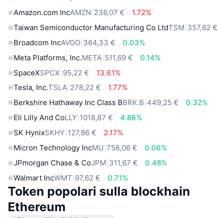
Amazon.com Inc
AMZN
236,07 €
1.72%
Taiwan Semiconductor Manufacturing Co Ltd
TSM
357,62 €
Broadcom Inc
AVGO
364,33 €
0.03%
Meta Platforms, Inc.
META
511,69 €
0.14%
SpaceX
SPCX
95,22 €
13.61%
Tesla, Inc.
TSLA
278,22 €
1.77%
Berkshire Hathaway Inc Class B
BRK.B
449,25 €
0.32%
Eli Lilly And Co
LLY
1018,87 €
4.86%
SK Hynix
SKHY
127,86 €
2.17%
Micron Technology Inc
MU
758,06 €
0.06%
JPmorgan Chase & Co
JPM
311,67 €
0.48%
Walmart Inc
WMT
97,62 €
0.71%
Token popolari sulla blockhain
Ethereum