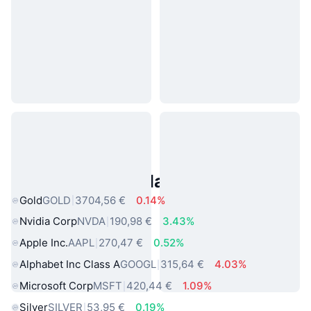
Asset reali popolari
Gold
GOLD
3704,56 €
0.14%
Nvidia Corp
NVDA
190,98 €
3.43%
Apple Inc.
AAPL
270,47 €
0.52%
Alphabet Inc Class A
GOOGL
315,64 €
4.03%
Microsoft Corp
MSFT
420,44 €
1.09%
Silver
SILVER
53,95 €
0.19%