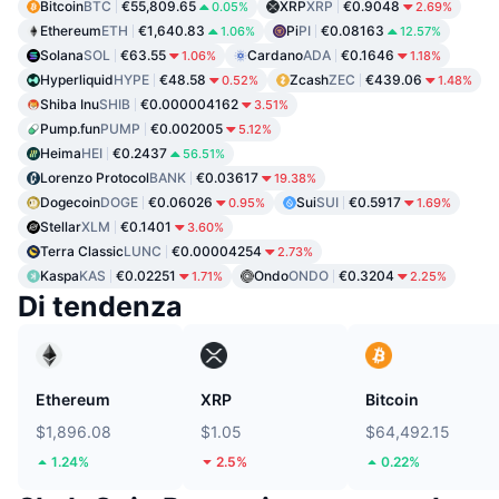
Bitcoin
BTC
€55,809.65
XRP
XRP
€0.9048
0.05%
2.69%
Ethereum
ETH
€1,640.83
Pi
PI
€0.08163
1.06%
12.57%
Solana
SOL
€63.55
Cardano
ADA
€0.1646
1.06%
1.18%
Hyperliquid
HYPE
€48.58
Zcash
ZEC
€439.06
0.52%
1.48%
Shiba Inu
SHIB
€0.000004162
3.51%
Pump.fun
PUMP
€0.002005
5.12%
Heima
HEI
€0.2437
56.51%
Lorenzo Protocol
BANK
€0.03617
19.38%
Dogecoin
DOGE
€0.06026
Sui
SUI
€0.5917
0.95%
1.69%
Stellar
XLM
€0.1401
3.60%
Terra Classic
LUNC
€0.00004254
2.73%
Kaspa
KAS
€0.02251
Ondo
ONDO
€0.3204
1.71%
2.25%
Di tendenza
Ethereum
XRP
Bitcoin
$1,896.08
$1.05
$64,492.15
1.24%
2.5%
0.22%