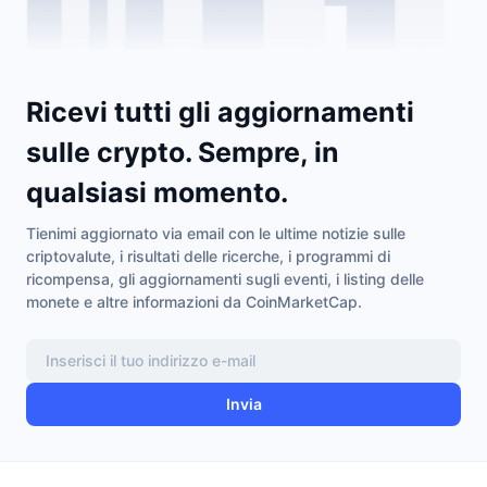
Prossime vendite
Tassi di finanziamento
Impara e guadagna
Calendari
Ricevi tutti gli aggiornamenti
sulle crypto. Sempre, in
Calendario ICO
qualsiasi momento.
Calendario eventi
Tienimi aggiornato via email con le ultime notizie sulle
criptovalute, i risultati delle ricerche, i programmi di
ricompensa, gli aggiornamenti sugli eventi, i listing delle
monete e altre informazioni da CoinMarketCap.
Invia