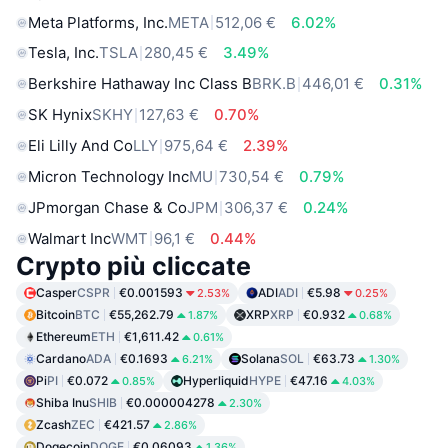
Meta Platforms, Inc.
META
512,06 €
6.02%
Tesla, Inc.
TSLA
280,45 €
3.49%
Berkshire Hathaway Inc Class B
BRK.B
446,01 €
0.31%
SK Hynix
SKHY
127,63 €
0.70%
Eli Lilly And Co
LLY
975,64 €
2.39%
Micron Technology Inc
MU
730,54 €
0.79%
JPmorgan Chase & Co
JPM
306,37 €
0.24%
Walmart Inc
WMT
96,1 €
0.44%
Crypto più cliccate
Casper
CSPR
€0.001593
ADI
ADI
€5.98
2.53%
0.25%
Bitcoin
BTC
€55,262.79
XRP
XRP
€0.932
1.87%
0.68%
Ethereum
ETH
€1,611.42
0.61%
Cardano
ADA
€0.1693
Solana
SOL
€63.73
6.21%
1.30%
Pi
PI
€0.072
Hyperliquid
HYPE
€47.16
0.85%
4.03%
Shiba Inu
SHIB
€0.000004278
2.30%
Zcash
ZEC
€421.57
2.86%
Dogecoin
DOGE
€0.06093
1.36%