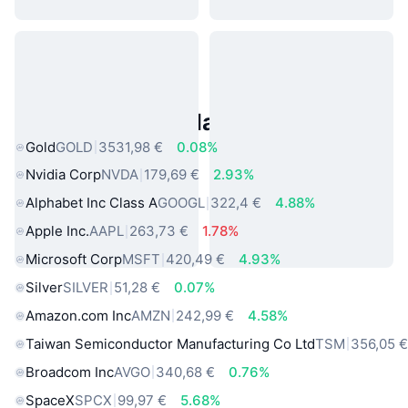
Asset reali popolari
Gold
GOLD
3531,98 €
0.08%
Nvidia Corp
NVDA
179,69 €
2.93%
Alphabet Inc Class A
GOOGL
322,4 €
4.88%
Apple Inc.
AAPL
263,73 €
1.78%
Microsoft Corp
MSFT
420,49 €
4.93%
Silver
SILVER
51,28 €
0.07%
Amazon.com Inc
AMZN
242,99 €
4.58%
Taiwan Semiconductor Manufacturing Co Ltd
TSM
356,05 
Broadcom Inc
AVGO
340,68 €
0.76%
SpaceX
SPCX
99,97 €
5.68%