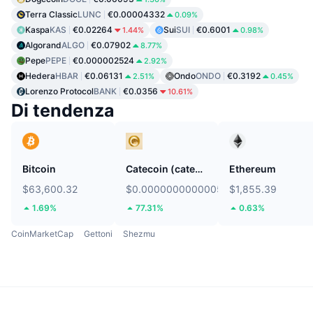
Terra Classic
LUNC
€0.00004332
0.09%
Kaspa
KAS
€0.02264
Sui
SUI
€0.6001
1.44%
0.98%
Algorand
ALGO
€0.07902
8.77%
Pepe
PEPE
€0.000002524
2.92%
Hedera
HBAR
€0.06131
Ondo
ONDO
€0.3192
2.51%
0.45%
Lorenzo Protocol
BANK
€0.0356
10.61%
Di tendenza
Bitcoin
Catecoin (catecoin.shop)
Ethereum
$63,600.32
$0.0000000000005278
$1,855.39
1.69%
77.31%
0.63%
CoinMarketCap
Gettoni
Shezmu