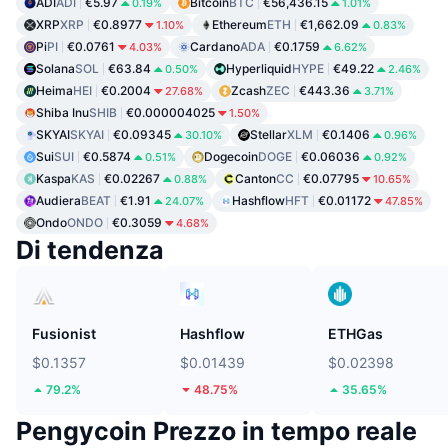
ADI
ADI
€5.97
Bitcoin
BTC
€56,436.15
0.19%
1.01%
XRP
XRP
€0.8977
Ethereum
ETH
€1,662.09
1.10%
0.83%
Pi
PI
€0.0761
Cardano
ADA
€0.1759
4.03%
6.62%
Solana
SOL
€63.84
Hyperliquid
HYPE
€49.22
0.50%
2.46%
Heima
HEI
€0.2004
Zcash
ZEC
€443.36
27.68%
3.71%
Shiba Inu
SHIB
€0.000004025
1.50%
SKYAI
SKYAI
€0.09345
Stellar
XLM
€0.1406
30.10%
0.96%
Sui
SUI
€0.5874
Dogecoin
DOGE
€0.06036
0.51%
0.92%
Kaspa
KAS
€0.02267
Canton
CC
€0.07795
0.88%
10.65%
Audiera
BEAT
€1.91
Hashflow
HFT
€0.01172
24.07%
47.85%
Ondo
ONDO
€0.3059
4.68%
Di tendenza
Fusionist
Hashflow
ETHGas
$0.1357
$0.01439
$0.02398
79.2%
48.75%
35.65%
Pengycoin Prezzo in tempo reale