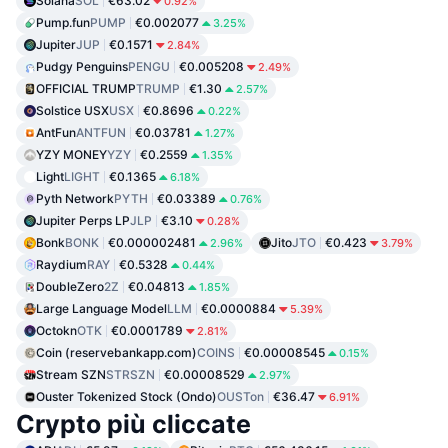
Solana
SOL
€63.02
0.92%
Pump.fun
PUMP
€0.002077
3.25%
Jupiter
JUP
€0.1571
2.84%
Pudgy Penguins
PENGU
€0.005208
2.49%
OFFICIAL TRUMP
TRUMP
€1.30
2.57%
Solstice USX
USX
€0.8696
0.22%
AntFun
ANTFUN
€0.03781
1.27%
YZY MONEY
YZY
€0.2559
1.35%
Light
LIGHT
€0.1365
6.18%
Pyth Network
PYTH
€0.03389
0.76%
Jupiter Perps LP
JLP
€3.10
0.28%
Bonk
BONK
€0.000002481
Jito
JTO
€0.423
2.96%
3.79%
Raydium
RAY
€0.5328
0.44%
DoubleZero
2Z
€0.04813
1.85%
Large Language Model
LLM
€0.0000884
5.39%
Octokn
OTK
€0.0001789
2.81%
Coin (reservebankapp.com)
COINS
€0.00008545
0.15%
Stream SZN
STRSZN
€0.00008529
2.97%
Ouster Tokenized Stock (Ondo)
OUSTon
€36.47
6.91%
Crypto più cliccate