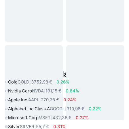
Asset reali popolari
Gold
GOLD
3752,98 €
0.26%
Nvidia Corp
NVDA
191,15 €
0.64%
Apple Inc.
AAPL
270,28 €
0.24%
Alphabet Inc Class A
GOOGL
310,96 €
0.22%
Microsoft Corp
MSFT
432,36 €
0.27%
Silver
SILVER
55,7 €
0.31%