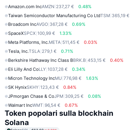
Amazon.com Inc
AMZN
237,27 €
0.48%
Taiwan Semiconductor Manufacturing Co Ltd
TSM
365,19 €
Broadcom Inc
AVGO
367,28 €
0.69%
SpaceX
SPCX
100,99 €
1.33%
Meta Platforms, Inc.
META
511,45 €
0.03%
Tesla, Inc.
TSLA
279,1 €
0.71%
Berkshire Hathaway Inc Class B
BRK.B
453,15 €
0.40%
Eli Lilly And Co
LLY
1037,28 €
0.34%
Micron Technology Inc
MU
776,98 €
1.63%
SK Hynix
SKHY
123,43 €
0.84%
JPmorgan Chase & Co
JPM
309,25 €
0.08%
Walmart Inc
WMT
96,54 €
0.67%
Token popolari sulla blockhain
Solana