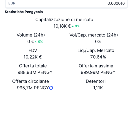
EUR
Di tendenza
ETF crypto
Impara
CMC MCP
Statistiche Pengycoin
Novità
Capitalizzazione di mercato
ETF su Bitcoin
x402
Notizie
10,18K €
0%
Cripto
ETF su Ethereum
Volume (24h)
Vol/Cap. mercato (24h)
Academy
0 €
0%
0%
Politica
FDV
Liq./Cap. Mercato
Analisi tecnica
Ricerca
10,22K €
70.64%
Sport
Offerta totale
Offerta massima
RSI
Video
988,93M PENGY
999.99M PENGY
Finanza
MACD
Offerta circolante
Detentori
Glossario
995,7M PENGY
1,11K
Tecnologia
Sito web
Website
Whitepaper
Derivati
Campagne
Social
NFT
Panoramica
Contratti
9YHZjC...cxpump
Airdrop
Esploratori
solscan.io
Statistiche NFT generali
Liquidazioni
Diamanti ricompensa
Wallets