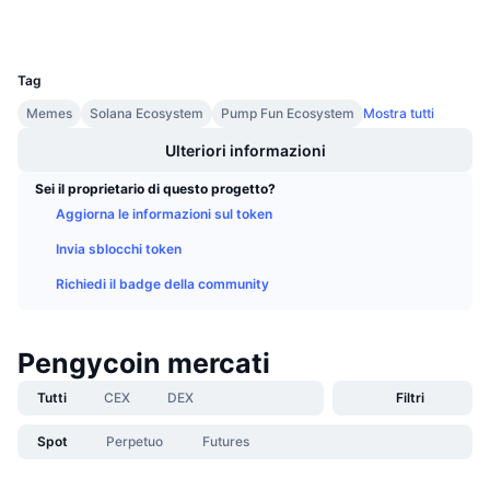
Prossime vendite
Tassi di finanziamento
Impara e guadagna
UCID
27856
Tag
Calendari
Memes
Solana Ecosystem
Pump Fun Ecosystem
Mostra tutti
Ulteriori informazioni
Calendario ICO
Sei il proprietario di questo progetto?
Calendario eventi
Aggiorna le informazioni sul token
Invia sblocchi token
Richiedi il badge della community
Pengycoin mercati
Tutti
CEX
DEX
Filtri
Spot
Perpetuo
Futures