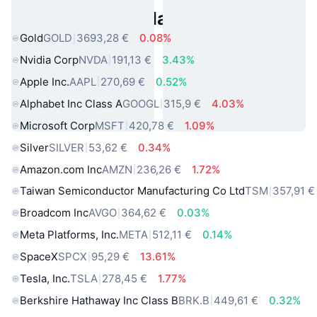
Asset reali popolari
Gold
GOLD
3693,28 €
0.08%
Nvidia Corp
NVDA
191,13 €
3.43%
Apple Inc.
AAPL
270,69 €
0.52%
Alphabet Inc Class A
GOOGL
315,9 €
4.03%
Microsoft Corp
MSFT
420,78 €
1.09%
Silver
SILVER
53,62 €
0.34%
Amazon.com Inc
AMZN
236,26 €
1.72%
Taiwan Semiconductor Manufacturing Co Ltd
TSM
357,91 €
Broadcom Inc
AVGO
364,62 €
0.03%
Meta Platforms, Inc.
META
512,11 €
0.14%
SpaceX
SPCX
95,29 €
13.61%
Tesla, Inc.
TSLA
278,45 €
1.77%
Berkshire Hathaway Inc Class B
BRK.B
449,61 €
0.32%