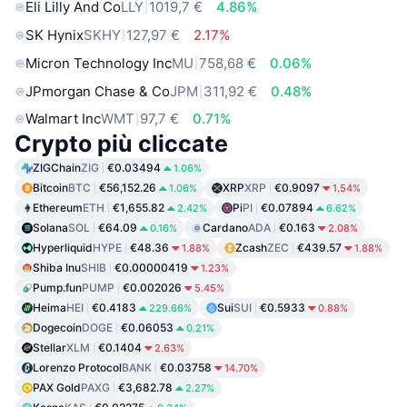
Eli Lilly And Co
LLY
1019,7 €
4.86%
SK Hynix
SKHY
127,97 €
2.17%
Micron Technology Inc
MU
758,68 €
0.06%
JPmorgan Chase & Co
JPM
311,92 €
0.48%
Walmart Inc
WMT
97,7 €
0.71%
Crypto più cliccate
ZIGChain
ZIG
€0.03494
1.06%
Bitcoin
BTC
€56,152.26
XRP
XRP
€0.9097
1.06%
1.54%
Ethereum
ETH
€1,655.82
Pi
PI
€0.07894
2.42%
6.62%
Solana
SOL
€64.09
Cardano
ADA
€0.163
0.16%
2.08%
Hyperliquid
HYPE
€48.36
Zcash
ZEC
€439.57
1.88%
1.88%
Shiba Inu
SHIB
€0.00000419
1.23%
Pump.fun
PUMP
€0.002026
5.45%
Heima
HEI
€0.4183
Sui
SUI
€0.5933
229.66%
0.88%
Dogecoin
DOGE
€0.06053
0.21%
Stellar
XLM
€0.1404
2.63%
Lorenzo Protocol
BANK
€0.03758
14.70%
PAX Gold
PAXG
€3,682.78
2.27%