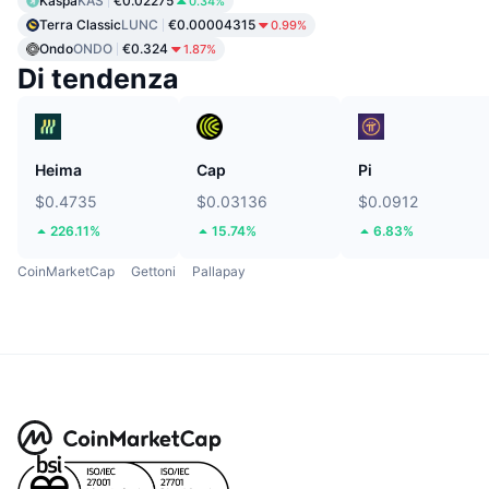
Kaspa
KAS
€0.02275
0.34%
Terra Classic
LUNC
€0.00004315
0.99%
Ondo
ONDO
€0.324
1.87%
Di tendenza
Heima
Cap
Pi
$0.4735
$0.03136
$0.0912
226.11%
15.74%
6.83%
CoinMarketCap
Gettoni
Pallapay