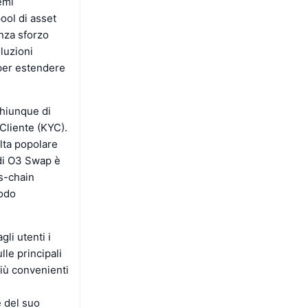
emi
ool di asset
enza sforzo
luzioni
per estendere
chiunque di
Cliente (KYC).
lta popolare
 di O3 Swap è
s-chain
modo
gli utenti i
lle principali
più convenienti
e del suo