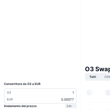
Sito web
Website
Whitepaper
Social
0xee98...777d28
Contratti
3.7
Valutazione (CertiK)
Audits
etherscan.io
Esploratori
O3 Swap
Wallets
UCID
9588
Tutti
CE
Convertitore da O3 a EUR
O3
EUR
Andamento del prezzo
24h