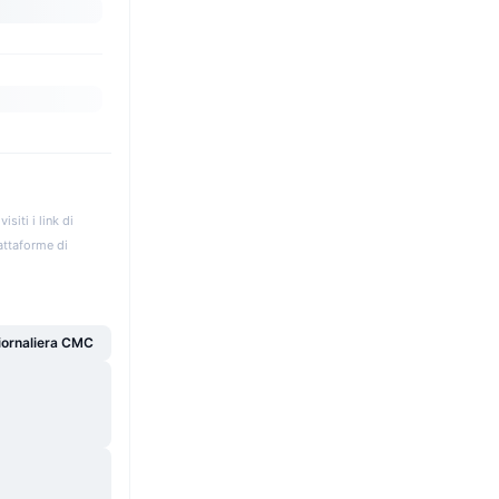
iti i link di
iattaforme di
giornaliera CMC