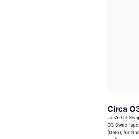
Circa O
Cos'è O3 Swa
O3 Swap rappre
(DeFi), funzio