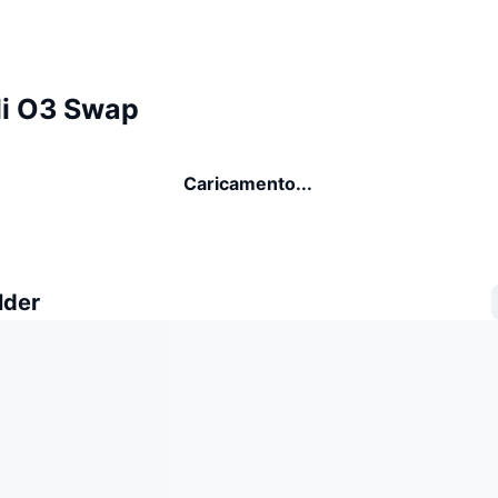
di O3 Swap
Caricamento...
lder