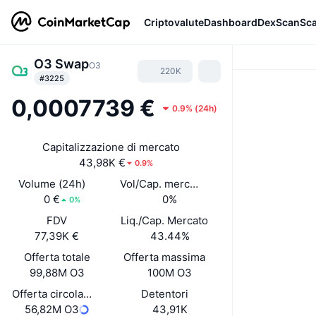
Criptovalute
Dashboard
DexScan
Sc
O3 Swap
O3
220K
#3225
0,0007739 €
0.9%
(
24h
)
Capitalizzazione di mercato
43,98K €
0.9%
Volume (24h)
Vol/Cap. mercato (24h)
0 €
0%
0%
FDV
Liq./Cap. Mercato
77,39K €
43.44%
Offerta totale
Offerta massima
99,88M O3
100M O3
Offerta circolante
Detentori
56,82M O3
43,91K