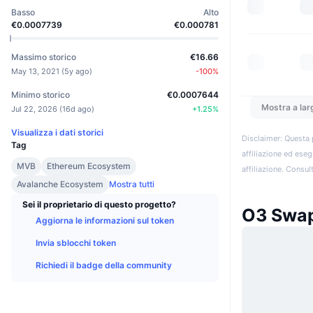
Basso
Alto
€0.0007739
€0.000781
Massimo storico
€16.66
May 13, 2021
(
5y ago
)
-100
%
Minimo storico
€0.0007644
Mostra a lar
Jul 22, 2026
(
16d ago
)
+
1.25
%
Visualizza i dati storici
Disclaimer: Questa 
Tag
affiliazione ed eseg
MVB
Ethereum Ecosystem
affiliazione. Consult
Avalanche Ecosystem
Mostra tutti
Sei il proprietario di questo progetto?
O3 Swap
Aggiorna le informazioni sul token
Invia sblocchi token
Richiedi il badge della community