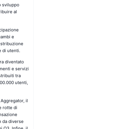
o sviluppo
ibuire al
ecipazione
scambi e
istribuzione
 di utenti.
ra diventato
menti e servizi
ribuiti tra
00.000 utenti,
 Aggregator, il
e rotte di
ansazione
n da diverse
O3. Infine, il