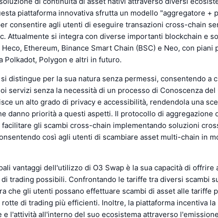
soluzione di continuità di asset nativi attraverso diversi ecosist
esta piattaforma innovativa sfrutta un modello "aggregatore + p
er consentire agli utenti di eseguire transazioni cross-chain s
ic. Attualmente si integra con diverse importanti blockchain e so
si Heco, Ethereum, Binance Smart Chain (BSC) e Neo, con piani 
a Polkadot, Polygon e altri in futuro.
 si distingue per la sua natura senza permessi, consentendo a 
oi servizi senza la necessità di un processo di Conoscenza del 
sce un alto grado di privacy e accessibilità, rendendola una sce
che danno priorità a questi aspetti. Il protocollo di aggregazione
 facilitare gli scambi cross-chain implementando soluzioni cros
nsentendo così agli utenti di scambiare asset multi-chain in 
ali vantaggi dell'utilizzo di O3 Swap è la sua capacità di offrire a
 di trading possibili. Confrontando le tariffe tra diversi scambi su
ra che gli utenti possano effettuare scambi di asset alle tariffe 
 rotte di trading più efficienti. Inoltre, la piattaforma incentiva la
 e l'attività all'interno del suo ecosistema attraverso l'emission