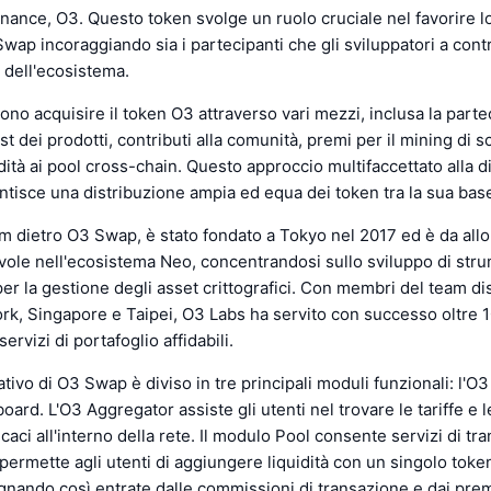
nance, O3. Questo token svolge un ruolo cruciale nel favorire l
Swap incoraggiando sia i partecipanti che gli sviluppatori a contr
dell'ecosistema.
sono acquisire il token O3 attraverso vari mezzi, inclusa la part
st dei prodotti, contributi alla comunità, premi per il mining di 
dità ai pool cross-chain. Questo approccio multifaccettato alla d
ntisce una distribuzione ampia ed equa dei token tra la sua base
am dietro O3 Swap, è stato fondato a Tokyo nel 2017 ed è da allo
vole nell'ecosistema Neo, concentrandosi sullo sviluppo di stru
er la gestione degli asset crittografici. Con membri del team dist
k, Singapore e Taipei, O3 Labs ha servito con successo oltre 1
ervizi di portafoglio affidabili.
tivo di O3 Swap è diviso in tre principali moduli funzionali: l'O3
oard. L'O3 Aggregator assiste gli utenti nel trovare le tariffe e l
icaci all'interno della rete. Il modulo Pool consente servizi di tr
permette agli utenti di aggiungere liquidità con un singolo toke
nando così entrate dalle commissioni di transazione e dai premi 