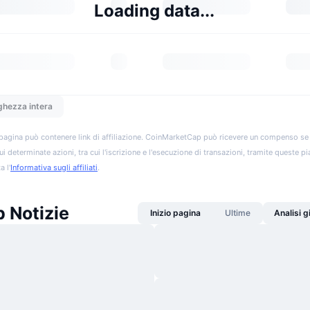
Loading data...
ghezza intera
pagina può contenere link di affiliazione. CoinMarketCap può ricevere un compenso se vis
ui determinate azioni, tra cui l'iscrizione e l'esecuzione di transazioni, tramite queste p
a l'
Informativa sugli affiliati
.
 Notizie
Inizio pagina
Ultime
Analisi 