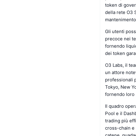
token di gover
della rete O3 
mantenimento 
Gli utenti pos
precoce nei te
fornendo liqui
dei token gara
O3 Labs, il te
un attore note
professionali p
Tokyo, New Yor
fornendo loro s
Il quadro opera
Pool e il Dashb
trading più eff
cross-chain e 
catene, guadag