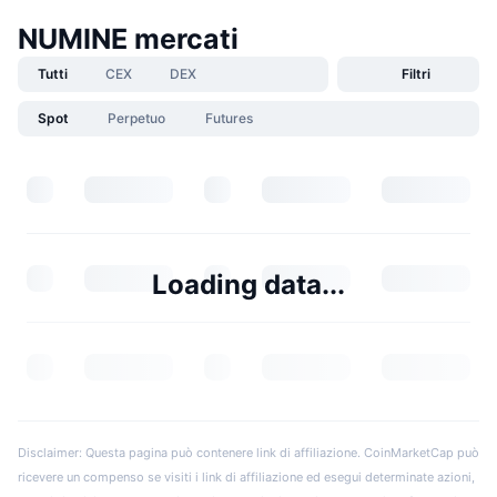
NUMINE mercati
Tutti
CEX
DEX
Filtri
Spot
Perpetuo
Futures
Loading data...
Disclaimer: Questa pagina può contenere link di affiliazione. CoinMarketCap può
ricevere un compenso se visiti i link di affiliazione ed esegui determinate azioni,