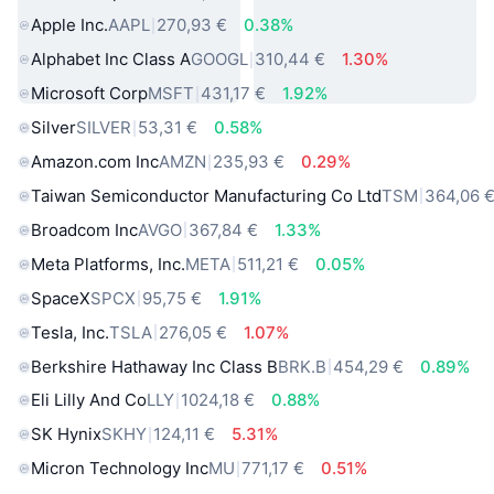
Apple Inc.
AAPL
270,93 €
0.38%
Alphabet Inc Class A
GOOGL
310,44 €
1.30%
Microsoft Corp
MSFT
431,17 €
1.92%
Silver
SILVER
53,31 €
0.58%
Amazon.com Inc
AMZN
235,93 €
0.29%
Taiwan Semiconductor Manufacturing Co Ltd
TSM
364,06 
Broadcom Inc
AVGO
367,84 €
1.33%
Meta Platforms, Inc.
META
511,21 €
0.05%
SpaceX
SPCX
95,75 €
1.91%
Tesla, Inc.
TSLA
276,05 €
1.07%
Berkshire Hathaway Inc Class B
BRK.B
454,29 €
0.89%
Eli Lilly And Co
LLY
1024,18 €
0.88%
SK Hynix
SKHY
124,11 €
5.31%
Micron Technology Inc
MU
771,17 €
0.51%