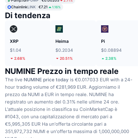
Pump.fun
PUMP
€0.00205
2.71%
Chainlink
LINK
€7.21
1.16%
Di tendenza
XRP
Heima
Pi
$1.04
$0.2034
$0.08894
2.68%
20.51%
2.38%
NUMINE Prezzo in tempo reale
The live
NUMINE price today
is €0.017033 EUR with a 24-
hour trading volume of €281,969 EUR.
Aggiorniamo il
prezzo da NUMI a EUR in tempo reale.
NUMINE ha
registrato un aumento del 0.31% nelle ultime 24 ore.
L'attuale posizione in classifica su CoinMarketCap è
#1043, con una capitalizzazione di mercato pari a
€5,995,305 EUR
Ha un'offerta circolante pari a
351,972,732 NUMI
e un'offerta massima di 1,000,000,000