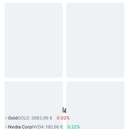
Asset reali popolari
Gold
GOLD
3683,96 €
0.02%
Nvidia Corp
NVDA
190,66 €
0.22%