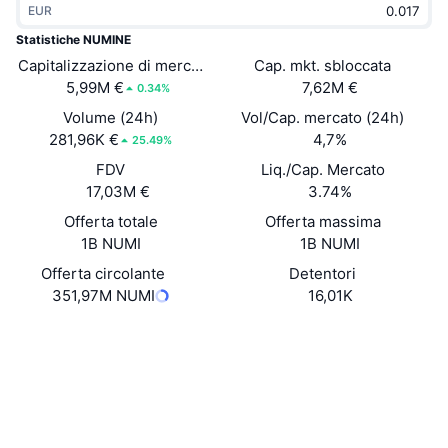
EUR
Di tendenza
ETF crypto
Impara
CMC MCP
Statistiche NUMINE
Capitalizzazione di mercato
Novità
Cap. mkt. sbloccata
ETF su Bitcoin
x402
Notizie
5,99M €
7,62M €
0.34%
Cripto
ETF su Ethereum
Volume (24h)
Vol/Cap. mercato (24h)
Academy
281,96K €
4,7%
25.49%
Politica
FDV
Liq./Cap. Mercato
Analisi tecnica
Ricerca
17,03M €
3.74%
Sport
Offerta totale
Offerta massima
RSI
Video
1B NUMI
1B NUMI
Finanza
MACD
Offerta circolante
Detentori
Glossario
351,97M NUMI
16,01K
Tecnologia
Sito web
Website
Whitepaper
Derivati
Campagne
NFT
Social
Panoramica
Airdrop
Statistiche NFT generali
0xa29c...ada0a5
Contratti
Liquidazioni
Diamanti ricompensa