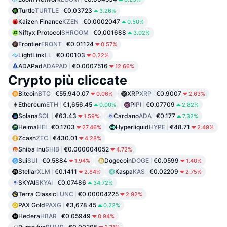
Turtle
TURTLE
€0.03723
3.26%
Kaizen Finance
KZEN
€0.0002047
0.50%
Niftyx Protocol
SHROOM
€0.001688
3.02%
Frontier
FRONT
€0.01124
0.57%
LightLink
LL
€0.00103
0.22%
ADAPad
ADAPAD
€0.0007516
12.66%
Crypto più cliccate
Bitcoin
BTC
€55,940.07
XRP
XRP
€0.9007
0.06%
2.63%
Ethereum
ETH
€1,656.45
Pi
PI
€0.07709
0.00%
2.82%
Solana
SOL
€63.43
Cardano
ADA
€0.177
1.59%
7.32%
Heima
HEI
€0.1703
Hyperliquid
HYPE
€48.71
27.46%
2.49%
Zcash
ZEC
€430.01
4.28%
Shiba Inu
SHIB
€0.000004052
4.72%
Sui
SUI
€0.5884
Dogecoin
DOGE
€0.0599
1.94%
1.40%
Stellar
XLM
€0.1411
Kaspa
KAS
€0.02209
2.84%
2.75%
SKYAI
SKYAI
€0.07486
34.72%
Terra Classic
LUNC
€0.00004225
2.92%
PAX Gold
PAXG
€3,678.45
0.22%
Hedera
HBAR
€0.05949
0.94%