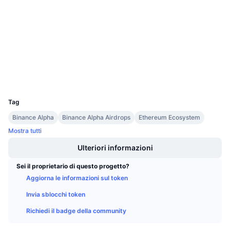
3.9
Prossime vendite
Valutazione (CertiK)
Tassi di finanziamento
Impara e guadagna
Audits
etherscan.io
Calendari
Esploratori
Wallets
Calendario ICO
UCID
36227
Calendario eventi
Tag
Binance Alpha
Binance Alpha Airdrops
Ethereum Ecosystem
Mostra tutti
Ulteriori informazioni
Sei il proprietario di questo progetto?
Aggiorna le informazioni sul token
Invia sblocchi token
Richiedi il badge della community