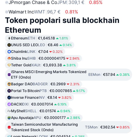
JPmorgan Chase & Co
JPM
309,1 €
0.85%
Walmart Inc
WMT
96,7 €
0.81%
Token popolari sulla blockhain
Ethereum
Ethereum
ETH
€1,645.18
1.61%
UNUS SED LEO
LEO
€8.46
0.14%
Chainlink
LINK
€7.04
0.32%
Shiba Inu
SHIB
€0.000004175
2.94%
Tether Gold
XAUt
€3,693.38
3.81%
iShares MSCI Emerging Markets Tokenized
EEMon
€57.94
0.38%
ETF (Ondo)
Badger DAO
BADGER
€0.2969
2.31%
Portal To Bitcoin
PTB
€0.0007865
9.17%
Inverse Finance
INV
€8.14
3.82%
DACXI
DXI
€0.0007014
6.19%
MyShell
SHELL
€0.01574
0.94%
Apu Apustaja
APU
€0.0000177
2.98%
Taiwan Semiconductor Manufacturing
TSMon
€362.54
0.85%
Tokenized Stock (Ondo)
Loom Network
LOOM
€0.004534
0.29%