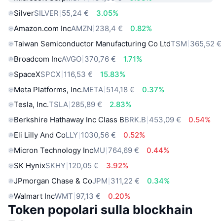
Silver
SILVER
55,24 €
3.05%
Amazon.com Inc
AMZN
238,4 €
0.82%
Taiwan Semiconductor Manufacturing Co Ltd
TSM
365,52 
Broadcom Inc
AVGO
370,76 €
1.71%
SpaceX
SPCX
116,53 €
15.83%
Meta Platforms, Inc.
META
514,18 €
0.37%
Tesla, Inc.
TSLA
285,89 €
2.83%
Berkshire Hathaway Inc Class B
BRK.B
453,09 €
0.54%
Eli Lilly And Co
LLY
1030,56 €
0.52%
Micron Technology Inc
MU
764,69 €
0.44%
SK Hynix
SKHY
120,05 €
3.92%
JPmorgan Chase & Co
JPM
311,22 €
0.34%
Walmart Inc
WMT
97,13 €
0.20%
Token popolari sulla blockhain