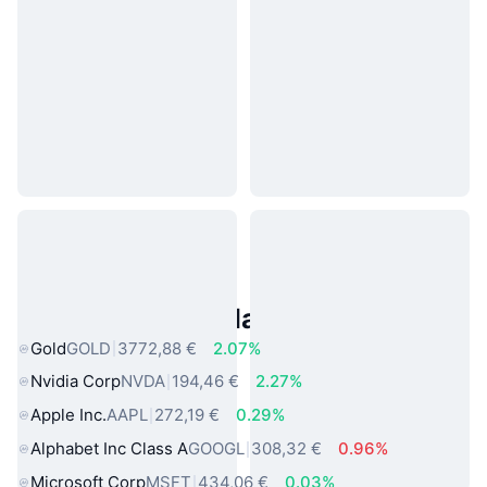
Asset reali popolari
Gold
GOLD
3772,88 €
2.07%
Nvidia Corp
NVDA
194,46 €
2.27%
Apple Inc.
AAPL
272,19 €
0.29%
Alphabet Inc Class A
GOOGL
308,32 €
0.96%
Microsoft Corp
MSFT
434,06 €
0.03%