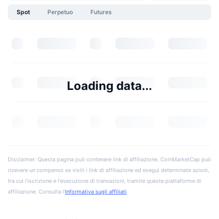
Spot
Perpetuo
Futures
Loading data...
Disclaimer: Questa pagina può contenere link di affiliazione. CoinMarketCap può
ricevere un compenso se visiti i link di affiliazione ed esegui determinate azioni,
tra cui l'iscrizione e l'esecuzione di transazioni, tramite queste piattaforme di
affiliazione. Consulta l'
Informativa sugli affiliati
.