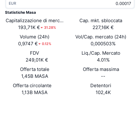
EUR
Di tendenza
ETF crypto
Impara
CMC MCP
Statistiche Masa
Capitalizzazione di mercato
Novità
Cap. mkt. sbloccata
ETF su Bitcoin
x402
Notizie
193,71K €
227,16K €
31.28%
Cripto
ETF su Ethereum
Volume (24h)
Vol/Cap. mercato (24h)
Academy
0,9747 €
0,000503%
0.12%
Politica
FDV
Liq./Cap. Mercato
Analisi tecnica
Ricerca
249,01K €
4.01%
Sport
Offerta totale
Offerta massima
RSI
Video
1,45B MASA
--
Finanza
MACD
Offerta circolante
Detentori
Glossario
1,13B MASA
102,4K
Tecnologia
Sito web
Website
Whitepaper
Derivati
Campagne
Social
NFT
Panoramica
Airdrop
0x9448...063092
Contratti
Statistiche NFT generali
Liquidazioni
4.1
Diamanti ricompensa
Valutazione (CertiK)