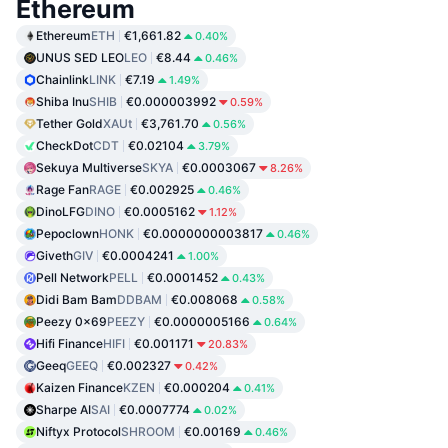
Ethereum
Ethereum
ETH
€1,661.82
0.40%
UNUS SED LEO
LEO
€8.44
0.46%
Chainlink
LINK
€7.19
1.49%
Shiba Inu
SHIB
€0.000003992
0.59%
Tether Gold
XAUt
€3,761.70
0.56%
CheckDot
CDT
€0.02104
3.79%
Sekuya Multiverse
SKYA
€0.0003067
8.26%
Rage Fan
RAGE
€0.002925
0.46%
DinoLFG
DINO
€0.0005162
1.12%
Pepoclown
HONK
€0.0000000003817
0.46%
Giveth
GIV
€0.0004241
1.00%
Pell Network
PELL
€0.0001452
0.43%
Didi Bam Bam
DDBAM
€0.008068
0.58%
Peezy 0x69
PEEZY
€0.0000005166
0.64%
Hifi Finance
HIFI
€0.001171
20.83%
Geeq
GEEQ
€0.002327
0.42%
Kaizen Finance
KZEN
€0.000204
0.41%
Sharpe AI
SAI
€0.0007774
0.02%
Niftyx Protocol
SHROOM
€0.00169
0.46%