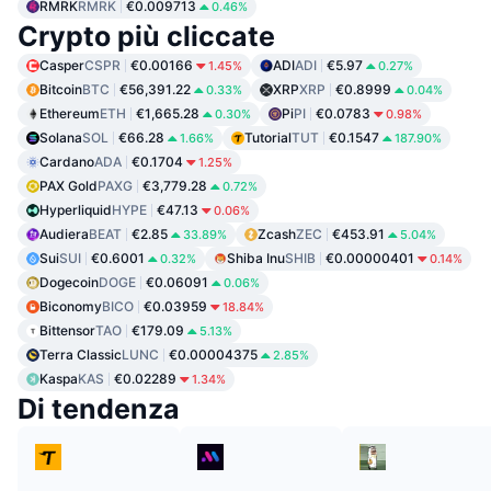
RMRK
RMRK
€0.009713
0.46%
Crypto più cliccate
Casper
CSPR
€0.00166
ADI
ADI
€5.97
1.45%
0.27%
Bitcoin
BTC
€56,391.22
XRP
XRP
€0.8999
0.33%
0.04%
Ethereum
ETH
€1,665.28
Pi
PI
€0.0783
0.30%
0.98%
Solana
SOL
€66.28
Tutorial
TUT
€0.1547
1.66%
187.90%
Cardano
ADA
€0.1704
1.25%
PAX Gold
PAXG
€3,779.28
0.72%
Hyperliquid
HYPE
€47.13
0.06%
Audiera
BEAT
€2.85
Zcash
ZEC
€453.91
33.89%
5.04%
Sui
SUI
€0.6001
Shiba Inu
SHIB
€0.00000401
0.32%
0.14%
Dogecoin
DOGE
€0.06091
0.06%
Biconomy
BICO
€0.03959
18.84%
Bittensor
TAO
€179.09
5.13%
Terra Classic
LUNC
€0.00004375
2.85%
Kaspa
KAS
€0.02289
1.34%
Di tendenza