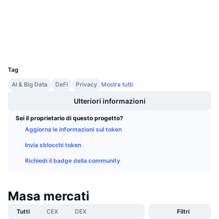
Audits
Prossime vendite
Tassi di finanziamento
Impara e guadagna
Esploratori
etherscan.io
Wallets
Calendari
UCID
29547
Calendario ICO
Tag
AI & Big Data
DeFi
Privacy
Mostra tutti
Calendario eventi
Ulteriori informazioni
Sei il proprietario di questo progetto?
Aggiorna le informazioni sul token
Invia sblocchi token
Richiedi il badge della community
Masa mercati
Tutti
CEX
DEX
Filtri