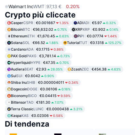
Walmart Inc
WMT
97,13 €
0.20%
Crypto più cliccate
Casper
CSPR
€0.001667
ADI
ADI
€5.97
1.35%
0.32%
Bitcoin
BTC
€56,632.02
XRP
XRP
€0.902
0.75%
0.14%
Ethereum
ETH
€1,670.45
Pi
PI
€0.07774
0.63%
1.44%
Solana
SOL
€66.52
Tutorial
TUT
€0.1318
1.88%
125.27%
Cardano
ADA
€0.1715
0.86%
PAX Gold
PAXG
€3,781.14
0.73%
Hyperliquid
HYPE
€47.35
0.70%
Audiera
BEAT
€2.93
Zcash
ZEC
€454.38
28.05%
4.63%
Sui
SUI
€0.6042
0.90%
Shiba Inu
SHIB
€0.000004011
0.34%
Dogecoin
DOGE
€0.06106
0.16%
Biconomy
BICO
€0.04415
9.59%
Bittensor
TAO
€181.30
7.07%
Terra Classic
LUNC
€0.0000438
3.21%
Kaspa
KAS
€0.02306
0.58%
Di tendenza