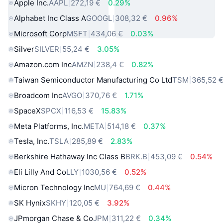
Apple Inc.
AAPL
272,19 €
0.29%
Alphabet Inc Class A
GOOGL
308,32 €
0.96%
Microsoft Corp
MSFT
434,06 €
0.03%
Silver
SILVER
55,24 €
3.05%
Amazon.com Inc
AMZN
238,4 €
0.82%
Taiwan Semiconductor Manufacturing Co Ltd
TSM
365,52 
Broadcom Inc
AVGO
370,76 €
1.71%
SpaceX
SPCX
116,53 €
15.83%
Meta Platforms, Inc.
META
514,18 €
0.37%
Tesla, Inc.
TSLA
285,89 €
2.83%
Berkshire Hathaway Inc Class B
BRK.B
453,09 €
0.54%
Eli Lilly And Co
LLY
1030,56 €
0.52%
Micron Technology Inc
MU
764,69 €
0.44%
SK Hynix
SKHY
120,05 €
3.92%
JPmorgan Chase & Co
JPM
311,22 €
0.34%