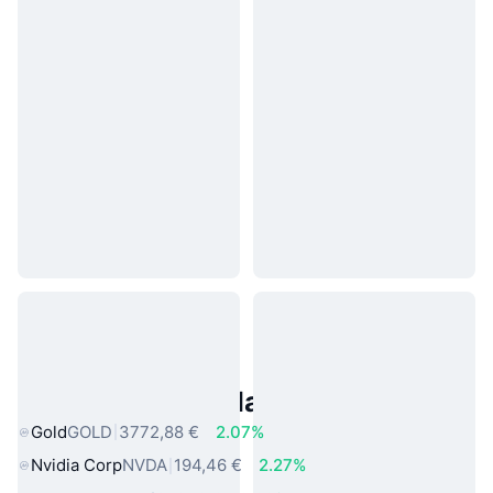
Asset reali popolari
Gold
GOLD
3772,88 €
2.07%
Nvidia Corp
NVDA
194,46 €
2.27%