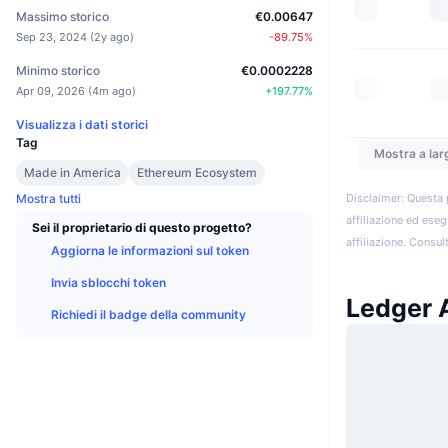
Massimo storico
€0.00647
Sep 23, 2024
(
2y ago
)
-89.75
%
Minimo storico
€0.0002228
Apr 09, 2026
(
4m ago
)
+
197.77
%
Visualizza i dati storici
Tag
Mostra a lar
Made in America
Ethereum Ecosystem
Mostra tutti
Disclaimer: Questa 
affiliazione ed eseg
Sei il proprietario di questo progetto?
affiliazione. Consult
Aggiorna le informazioni sul token
Invia sblocchi token
Ledger A
Richiedi il badge della community