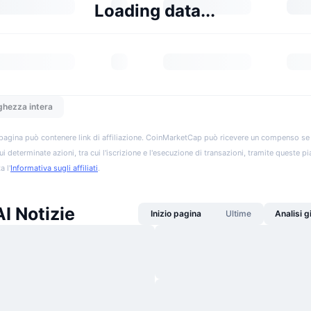
Loading data...
ghezza intera
pagina può contenere link di affiliazione. CoinMarketCap può ricevere un compenso se vis
ui determinate azioni, tra cui l'iscrizione e l'esecuzione di transazioni, tramite queste p
a l'
Informativa sugli affiliati
.
I Notizie
Inizio pagina
Ultime
Analisi 