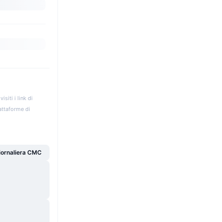
iti i link di
iattaforme di
giornaliera CMC