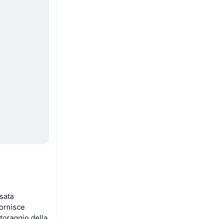
sata
fornisce
itoraggio della