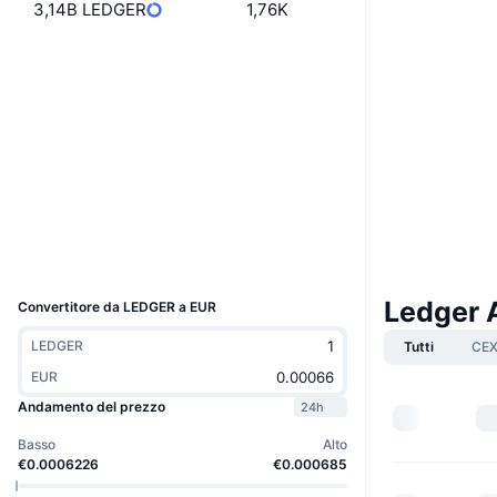
3,14B LEDGER
1,76K
Sito web
Website
Social
Contratti
0xD1F2...213D83
3.2
Valutazione (CertiK)
Audits
Esploratori
etherscan.io
Wallets
UCID
32223
Ledger 
Convertitore da LEDGER a EUR
LEDGER
Tutti
CE
EUR
Andamento del prezzo
24h
Basso
Alto
€0.0006226
€0.000685