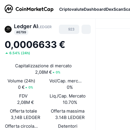
Criptovalute
Dashboard
DexScan
Sc
Ledger AI
LEDGER
923
#6799
0,0006633 €
6.54%
(
24h
)
Capitalizzazione di mercato
2,08M €
0%
Volume (24h)
Vol/Cap. mercato (24h)
0 €
0%
0%
FDV
Liq./Cap. Mercato
2,08M €
10.70%
Offerta totale
Offerta massima
3,14B LEDGER
3.14B LEDGER
Offerta circolante auto-dichiarata
Detentori