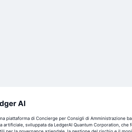
dger AI
na piattaforma di Concierge per Consigli di Amministrazione ba
nza artificiale, sviluppata da LedgerAI Quantum Corporation, che 
tili per la governance aziendale, la gestione del rischio e il mon