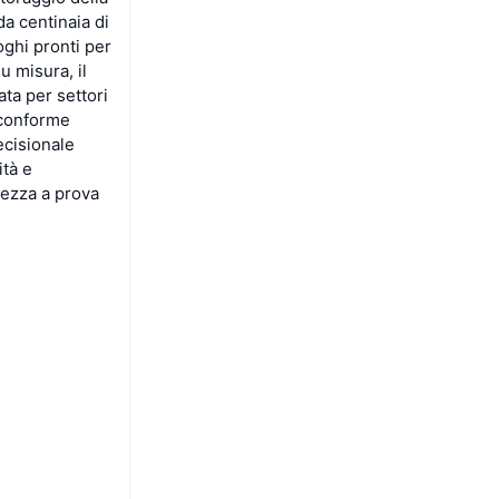
da centinaia di
oghi pronti per
u misura, il
ata per settori
 conforme
ecisionale
ità e
urezza a prova