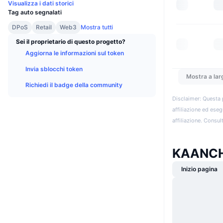
Visualizza i dati storici
Tag auto segnalati
DPoS
Retail
Web3
Mostra tutti
Sei il proprietario di questo progetto?
Aggiorna le informazioni sul token
Invia sblocchi token
Mostra a lar
Richiedi il badge della community
Disclaimer: Questa 
affiliazione ed eseg
affiliazione. Consult
KAANCH
Inizio pagina