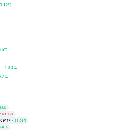
0.12%
.55%
€
1.30%
.37%
.88%
40.05%
.09117
28.09%
0.81%