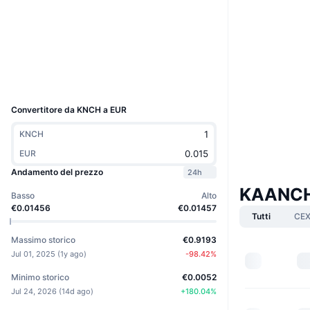
Sito web
Website
Whitepaper
Social
3.2
Valutazione (CertiK)
Esploratori
www.kaanchscan.com
UCID
36940
Convertitore da KNCH a EUR
KNCH
EUR
Andamento del prezzo
24h
KAANCH
Basso
Alto
€0.01456
€0.01457
Tutti
CE
Massimo storico
€0.9193
Jul 01, 2025
(
1y ago
)
-98.42
%
Minimo storico
€0.0052
Jul 24, 2026
(
14d ago
)
+
180.04
%