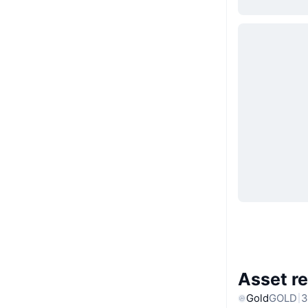
Asset re
Gold
GOLD
3