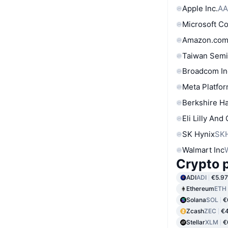
Apple Inc.
AA
Microsoft C
Amazon.com
Taiwan Semi
Broadcom In
Meta Platfor
Berkshire Ha
Eli Lilly And
SK Hynix
SK
Walmart Inc
Crypto p
ADI
ADI
€5.97
Ethereum
ETH
Solana
SOL
€
Zcash
ZEC
€4
Stellar
XLM
€