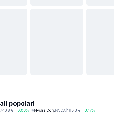
ali popolari
746,8 €
0.06%
Nvidia Corp
NVDA
190,3 €
0.17%