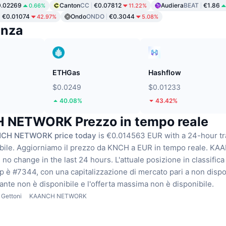
0.02269
Canton
CC
€0.07812
Audiera
BEAT
€1.86
0.66%
11.22%
€0.01074
Ondo
ONDO
€0.3044
42.97%
5.08%
enza
ETHGas
Hashflow
$0.0249
$0.01233
40.08%
43.42%
NETWORK Prezzo in tempo reale
CH NETWORK price today
is €0.014563 EUR with a 24-hour t
bile.
Aggiorniamo il prezzo da KNCH a EUR in tempo reale.
KAA
o change in the last 24 hours.
L'attuale posizione in classifica
è #7344, con una capitalizzazione di mercato pari a non dispo
lante non è disponibile
e l'offerta massima non è disponibile.
Gettoni
KAANCH NETWORK