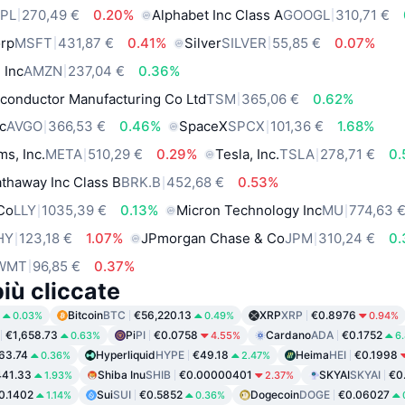
PL
270,49 €
0.20%
Alphabet Inc Class A
GOOGL
310,71 €
orp
MSFT
431,87 €
0.41%
Silver
SILVER
55,85 €
0.07%
 Inc
AMZN
237,04 €
0.36%
conductor Manufacturing Co Ltd
TSM
365,06 €
0.62%
c
AVGO
366,53 €
0.46%
SpaceX
SPCX
101,36 €
1.68%
ms, Inc.
META
510,29 €
0.29%
Tesla, Inc.
TSLA
278,71 €
0
thaway Inc Class B
BRK.B
452,68 €
0.53%
 Co
LLY
1035,39 €
0.13%
Micron Technology Inc
MU
774,63 
HY
123,18 €
1.07%
JPmorgan Chase & Co
JPM
310,24 €
0
WMT
96,85 €
0.37%
iù cliccate
Bitcoin
BTC
€56,220.13
XRP
XRP
€0.8976
0.03%
0.49%
0.94%
€1,658.73
Pi
PI
€0.0758
Cardano
ADA
€0.1752
0.63%
4.55%
6
63.74
Hyperliquid
HYPE
€49.18
Heima
HEI
€0.1998
0.36%
2.47%
41.33
Shiba Inu
SHIB
€0.00000401
SKYAI
SKYAI
€0
1.93%
2.37%
0.1402
Sui
SUI
€0.5852
Dogecoin
DOGE
€0.06027
1.14%
0.36%