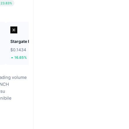
23.83%
Stargate Finance
Bonk
$0.1434
$0.0000025
16.65%
9.74%
rading volume
NCH
 su
nibile