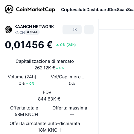
Criptovalute
Dashboard
DexScan
Sc
KAANCH NETWORK
2K
#7344
KNCH
0,01456 €
0%
(
24h
)
Capitalizzazione di mercato
262,12K €
0%
Volume (24h)
Vol/Cap. mercato (24h)
0 €
0%
0%
FDV
844,63K €
Offerta totale
Offerta massima
58M KNCH
--
Offerta circolante auto-dichiarata
18M KNCH