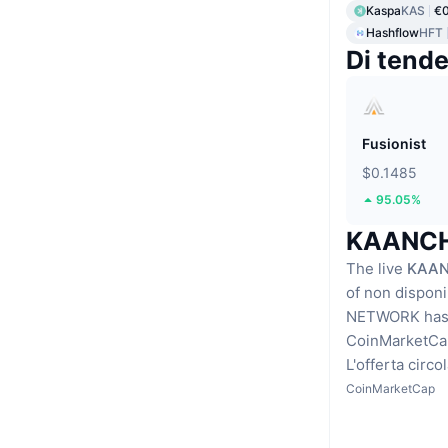
Kaspa
KAS
€
Hashflow
HFT
Di tend
Fusionist
$0.1485
95.05%
KAANCH 
The live
KAAN
of non disponi
NETWORK has n
CoinMarketCap 
L'offerta circo
CoinMarketCap