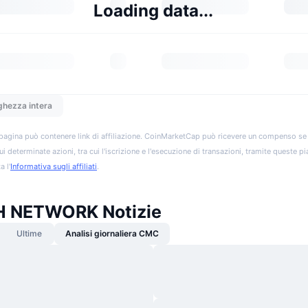
Loading data...
ghezza intera
pagina può contenere link di affiliazione. CoinMarketCap può ricevere un compenso se vis
ui determinate azioni, tra cui l'iscrizione e l'esecuzione di transazioni, tramite queste p
a l'
Informativa sugli affiliati
.
 NETWORK Notizie
Ultime
Analisi giornaliera CMC