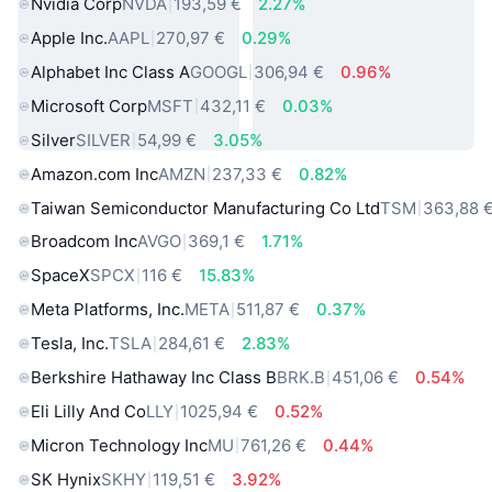
Nvidia Corp
NVDA
193,59 €
2.27%
Apple Inc.
AAPL
270,97 €
0.29%
Alphabet Inc Class A
GOOGL
306,94 €
0.96%
Microsoft Corp
MSFT
432,11 €
0.03%
Silver
SILVER
54,99 €
3.05%
Amazon.com Inc
AMZN
237,33 €
0.82%
Taiwan Semiconductor Manufacturing Co Ltd
TSM
363,88 
Broadcom Inc
AVGO
369,1 €
1.71%
SpaceX
SPCX
116 €
15.83%
Meta Platforms, Inc.
META
511,87 €
0.37%
Tesla, Inc.
TSLA
284,61 €
2.83%
Berkshire Hathaway Inc Class B
BRK.B
451,06 €
0.54%
Eli Lilly And Co
LLY
1025,94 €
0.52%
Micron Technology Inc
MU
761,26 €
0.44%
SK Hynix
SKHY
119,51 €
3.92%