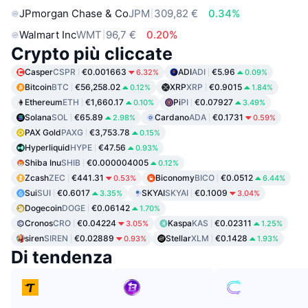
JPmorgan Chase & Co
JPM
309,82 €
0.34%
Walmart Inc
WMT
96,7 €
0.20%
Crypto più cliccate
Casper
CSPR
€0.001663
ADI
ADI
€5.96
6.32%
0.09%
Bitcoin
BTC
€56,258.02
XRP
XRP
€0.9015
0.12%
1.84%
Ethereum
ETH
€1,660.17
Pi
PI
€0.07927
0.10%
3.49%
Solana
SOL
€65.89
Cardano
ADA
€0.1731
2.98%
0.59%
PAX Gold
PAXG
€3,753.78
0.15%
Hyperliquid
HYPE
€47.56
0.93%
Shiba Inu
SHIB
€0.000004005
0.12%
Zcash
ZEC
€441.31
Biconomy
BICO
€0.0512
0.53%
6.44%
Sui
SUI
€0.6017
SKYAI
SKYAI
€0.1009
3.35%
3.04%
Dogecoin
DOGE
€0.06142
1.70%
Cronos
CRO
€0.04224
Kaspa
KAS
€0.02311
3.05%
1.25%
siren
SIREN
€0.02889
Stellar
XLM
€0.1428
0.93%
1.93%
Di tendenza