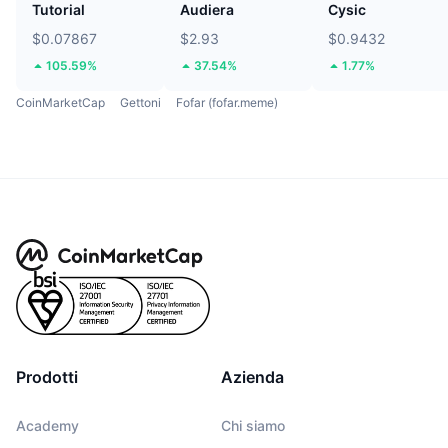
Tutorial
Audiera
Cysic
$0.07867
$2.93
$0.9432
105.59%
37.54%
1.77%
CoinMarketCap
Gettoni
Fofar (fofar.meme)
Prodotti
Azienda
Academy
Chi siamo