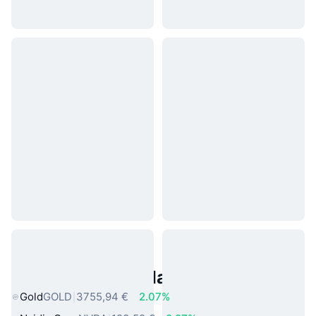
Asset reali popolari
Gold
GOLD
3755,94 €
2.07%