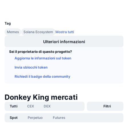
Wallets
Prossime vendite
Tassi di finanziamento
Impara e guadagna
UCID
31106
Tag
Calendari
Memes
Solana Ecosystem
Mostra tutti
Calendario ICO
Ulteriori informazioni
Sei il proprietario di questo progetto?
Calendario eventi
Aggiorna le informazioni sul token
Invia sblocchi token
Richiedi il badge della community
Donkey King mercati
Tutti
CEX
DEX
Filtri
Spot
Perpetuo
Futures