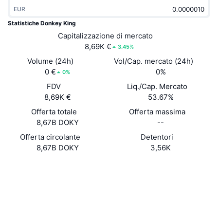
Di tendenza
ETF crypto
EUR
Impara
CMC MCP
Statistiche Donkey King
Novità
ETF su Bitcoin
Capitalizzazione di mercato
x402
Notizie
8,69K €
3.45%
Cripto
ETF su Ethereum
Volume (24h)
Vol/Cap. mercato (24h)
Academy
0 €
0%
0%
Politica
Analisi tecnica
FDV
Liq./Cap. Mercato
Ricerca
8,69K €
53.67%
Sport
RSI
Video
Offerta totale
Offerta massima
8,67B DOKY
--
Finanza
MACD
Glossario
Offerta circolante
Detentori
8,67B DOKY
3,56K
Tecnologia
Derivati
Campagne
Sito web
Website
Social
NFT
Panoramica
Airdrop
Contratti
5Rs53f...Pa5rYH
Statistiche NFT generali
Esploratori
solscan.io
Liquidazioni
Diamanti ricompensa