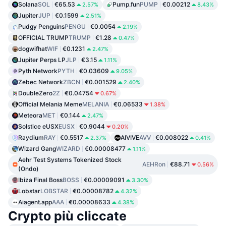
Solana
SOL
€65.53
Pump.fun
PUMP
€0.00212
2.57%
8.43%
Jupiter
JUP
€0.1599
2.51%
Pudgy Penguins
PENGU
€0.0054
2.19%
OFFICIAL TRUMP
TRUMP
€1.28
0.47%
dogwifhat
WIF
€0.1231
2.47%
Jupiter Perps LP
JLP
€3.15
1.11%
Pyth Network
PYTH
€0.03609
9.05%
Zebec Network
ZBCN
€0.001529
2.40%
DoubleZero
2Z
€0.04754
0.67%
Official Melania Meme
MELANIA
€0.06533
1.38%
Meteora
MET
€0.144
2.47%
Solstice eUSX
EUSX
€0.9044
0.20%
Raydium
RAY
€0.5517
AIVIVE
AVV
€0.008022
2.37%
0.41%
Wizard Gang
WIZARD
€0.00008477
1.11%
Aehr Test Systems Tokenized Stock
AEHRon
€88.71
0.56%
(Ondo)
Ibiza Final Boss
BOSS
€0.00009091
3.30%
Lobstar
LOBSTAR
€0.00008782
4.32%
Aiagent.app
AAA
€0.00008633
4.38%
Crypto più cliccate