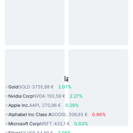
Asset reali popolari
Gold
GOLD
3755,88 €
2.07%
Nvidia Corp
NVDA
193,59 €
2.27%
Apple Inc.
AAPL
270,96 €
0.29%
Alphabet Inc Class A
GOOGL
306,93 €
0.96%
Microsoft Corp
MSFT
432,1 €
0.03%
Silver
SILVER
54,99 €
3.05%