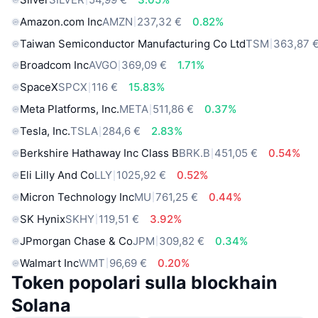
Amazon.com Inc
AMZN
237,32 €
0.82%
Taiwan Semiconductor Manufacturing Co Ltd
TSM
363,87 
Broadcom Inc
AVGO
369,09 €
1.71%
SpaceX
SPCX
116 €
15.83%
Meta Platforms, Inc.
META
511,86 €
0.37%
Tesla, Inc.
TSLA
284,6 €
2.83%
Berkshire Hathaway Inc Class B
BRK.B
451,05 €
0.54%
Eli Lilly And Co
LLY
1025,92 €
0.52%
Micron Technology Inc
MU
761,25 €
0.44%
SK Hynix
SKHY
119,51 €
3.92%
JPmorgan Chase & Co
JPM
309,82 €
0.34%
Walmart Inc
WMT
96,69 €
0.20%
Token popolari sulla blockhain
Solana