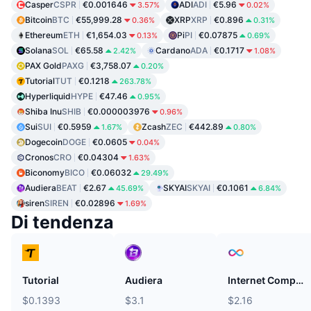
Casper
CSPR
€0.001646
ADI
ADI
€5.96
3.57%
0.02%
Bitcoin
BTC
€55,999.28
XRP
XRP
€0.896
0.36%
0.31%
Ethereum
ETH
€1,654.03
Pi
PI
€0.07875
0.13%
0.69%
Solana
SOL
€65.58
Cardano
ADA
€0.1717
2.42%
1.08%
PAX Gold
PAXG
€3,758.07
0.20%
Tutorial
TUT
€0.1218
263.78%
Hyperliquid
HYPE
€47.46
0.95%
Shiba Inu
SHIB
€0.000003976
0.96%
Sui
SUI
€0.5959
Zcash
ZEC
€442.89
1.67%
0.80%
Dogecoin
DOGE
€0.0605
0.04%
Cronos
CRO
€0.04304
1.63%
Biconomy
BICO
€0.06032
29.49%
Audiera
BEAT
€2.67
SKYAI
SKYAI
€0.1061
45.69%
6.84%
siren
SIREN
€0.02896
1.69%
Di tendenza
Tutorial
Audiera
Internet Computer
$0.1393
$3.1
$2.16