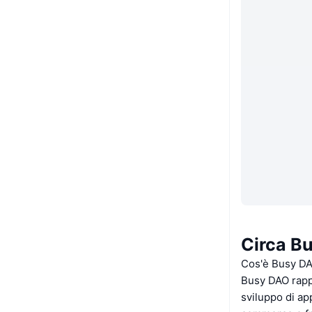
Circa B
Cos'è Busy D
Busy DAO rappr
sviluppo di ap