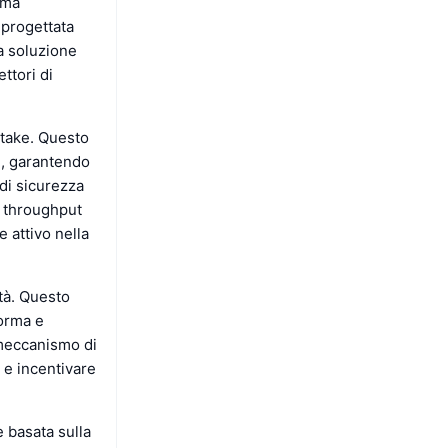
oma
 progettata
a soluzione
ttori di
stake. Questo
i, garantendo
di sicurezza
l throughput
 attivo nella
ità. Questo
forma e
meccanismo di
à e incentivare
e basata sulla