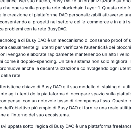
eelance. Nel suo nucleo, Busy DAO è un'organizzazione auton
a che opera sulla propria rete blockchain Layer-1. Questa rete è
 la creazione di piattaforme DAO personalizzabili attraverso un
consentendo ai progetti nel settore dell'e-commerce e in altri se
za problemi con la rete BusyDAO.
 tecnologia di Busy DAO è un meccanismo di consenso proof of 
na casualmente gli utenti per verificare l'autenticità dei blocch
ioni vengano elaborate rapidamente mantenendo un alto livello 
i come il doppio-spending. Un tale sistema non solo migliora i
 promuove anche la decentralizzazione coinvolgendo ogni utente
della rete.
tteristiche chiave di Busy DAO è il suo modello di staking di util
te agli utenti della piattaforma di occupare spazio sulla piatta
compense, con un notevole tasso di ricompensa fisso. Questo 
e dell'obiettivo più ampio di Busy DAO di fornire una reale utilit
one all'interno del suo ecosistema.
 sviluppata sotto l'egida di Busy DAO è una piattaforma freelanc