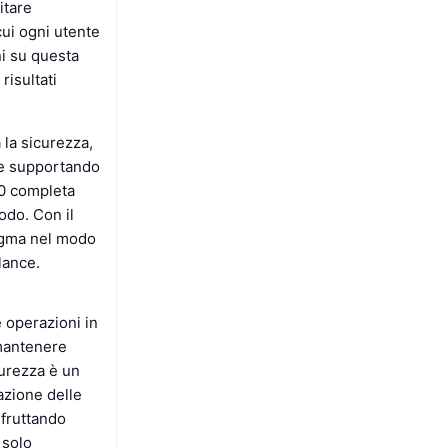
itare
ui ogni utente
ni su questa
risultati
 la sicurezza,
 e supportando
.0 completa
odo. Con il
digma nel modo
lance.
 operazioni in
 mantenere
curezza è un
azione delle
Sfruttando
 solo