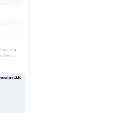
iti i link di
iattaforme di
giornaliera CMC