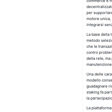
commerce e fr
decentralizzat
per supportare
motore unica, 
integrarsi sen
La base della
metodo selezio
che le transaz
contro problem
della rete, ma
manutenzione 
Una delle cara
modello consen
guadagnare ri
staking fa part
la partecipazi
La piattaforma