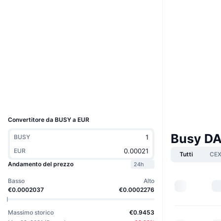
Boost
Sito web
Website
Whitepaper
Social
Contratti
0x5CB3...EA3f4a
3.2
Valutazione (CertiK)
Esploratori
etherscan.io
Wallets
UCID
9002
Convertitore da BUSY a EUR
Busy DA
BUSY
EUR
Tutti
CE
Andamento del prezzo
24h
Basso
Alto
€0.0002037
€0.0002276
Massimo storico
€0.9453