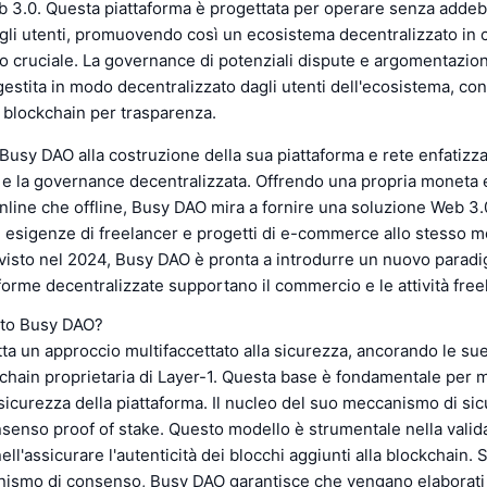
 3.0. Questa piattaforma è progettata per operare senza addeb
li utenti, promuovendo così un ecosistema decentralizzato in c
o cruciale. La governance di potenziali dispute e argomentazio
gestita in modo decentralizzato dagli utenti dell'ecosistema, con 
la blockchain per trasparenza.
 Busy DAO alla costruzione della sua piattaforma e rete enfatizza
a e la governance decentralizzata. Offrendo una propria moneta
online che offline, Busy DAO mira a fornire una soluzione Web 3
e esigenze di freelancer e progetti di e-commerce allo stesso m
evisto nel 2024, Busy DAO è pronta a introdurre un nuovo para
taforme decentralizzate supportano il commercio e le attività free
tto Busy DAO?
a un approccio multifaccettato alla sicurezza, ancorando le sue
chain proprietaria di Layer-1. Questa base è fondamentale per
la sicurezza della piattaforma. Il nucleo del suo meccanismo di si
senso proof of stake. Questo modello è strumentale nella valid
ell'assicurare l'autenticità dei blocchi aggiunti alla blockchain. 
ismo di consenso, Busy DAO garantisce che vengano elaborati