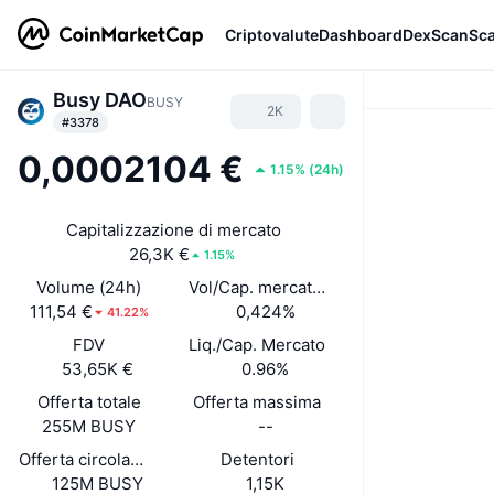
Criptovalute
Dashboard
DexScan
Sc
Busy DAO
BUSY
2K
#3378
0,0002104 €
1.15%
(
24h
)
Capitalizzazione di mercato
26,3K €
1.15%
Volume (24h)
Vol/Cap. mercato (24h)
111,54 €
0,424%
41.22%
FDV
Liq./Cap. Mercato
53,65K €
0.96%
Offerta totale
Offerta massima
255M BUSY
--
Offerta circolante
Detentori
125M BUSY
1,15K