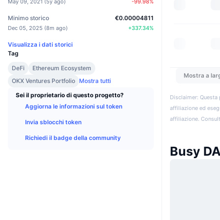
May 09, 2021
(
5y ago
)
-99.98
%
Minimo storico
€0.00004811
Dec 05, 2025
(
8m ago
)
+
337.34
%
Visualizza i dati storici
Tag
DeFi
Ethereum Ecosystem
Mostra a lar
OKX Ventures Portfolio
Mostra tutti
Sei il proprietario di questo progetto?
Disclaimer: Questa 
Aggiorna le informazioni sul token
affiliazione ed eseg
affiliazione. Consult
Invia sblocchi token
Richiedi il badge della community
Busy DA