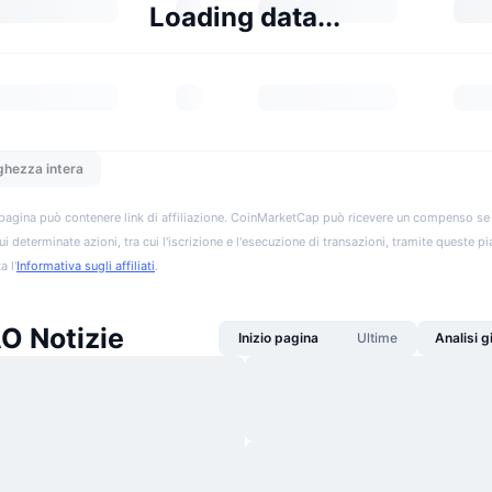
Loading data...
ghezza intera
pagina può contenere link di affiliazione. CoinMarketCap può ricevere un compenso se vis
ui determinate azioni, tra cui l'iscrizione e l'esecuzione di transazioni, tramite queste p
a l'
Informativa sugli affiliati
.
O Notizie
Inizio pagina
Ultime
Analisi 