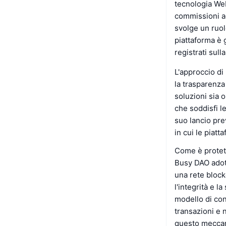
tecnologia Web
commissioni ag
svolge un ruol
piattaforma è 
registrati sul
L'approccio di
la trasparenz
soluzioni sia 
che soddisfi l
suo lancio pr
in cui le piat
Come è prote
Busy DAO adott
una rete block
l'integrità e 
modello di con
transazioni e n
questo meccan