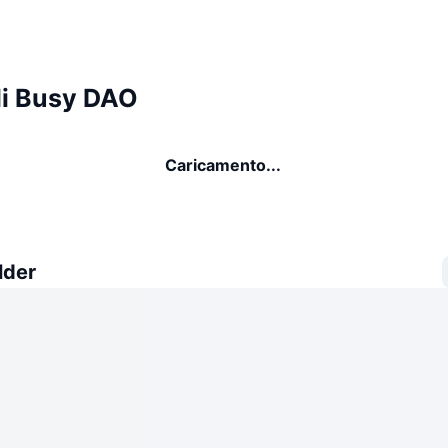
di Busy DAO
Caricamento...
lder