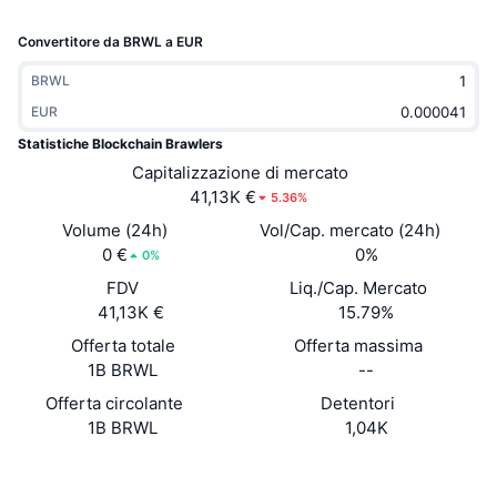
Di tendenza
ETF crypto
Impara
CMC MCP
Convertitore da BRWL a EUR
Novità
ETF su Bitcoin
BRWL
x402
Notizie
EUR
Cripto
ETF su Ethereum
Academy
Statistiche Blockchain Brawlers
Capitalizzazione di mercato
Politica
Analisi tecnica
41,13K €
Ricerca
5.36%
Volume (24h)
Vol/Cap. mercato (24h)
Sport
RSI
Video
0 €
0%
0%
Finanza
FDV
Liq./Cap. Mercato
MACD
Glossario
41,13K €
15.79%
Tecnologia
Offerta totale
Offerta massima
Derivati
1B BRWL
--
Campagne
Offerta circolante
Detentori
NFT
Panoramica
Airdrop
1B BRWL
1,04K
Statistiche NFT generali
Sito web
Website
Liquidazioni
Diamanti ricompensa
Social