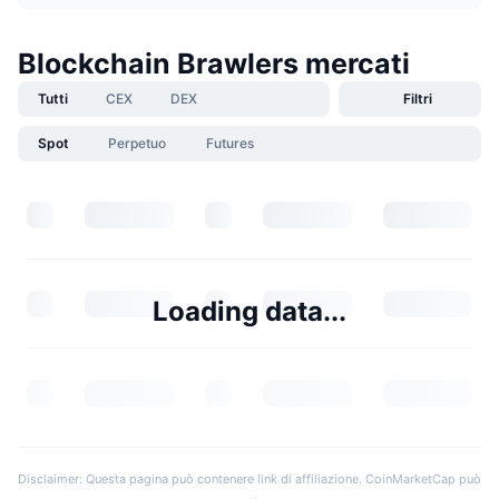
Blockchain Brawlers mercati
Tutti
CEX
DEX
Filtri
Spot
Perpetuo
Futures
Loading data...
Disclaimer: Questa pagina può contenere link di affiliazione. CoinMarketCap può