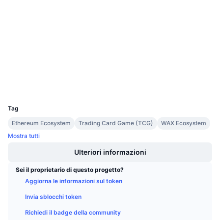
Prossime vendite
Tassi di finanziamento
0x4086...4f877a
Impara e guadagna
Contratti
3.0
Valutazione (CertiK)
Calendari
etherscan.io
Esploratori
Calendario ICO
Wallets
UCID
Calendario eventi
19216
Tag
Ethereum Ecosystem
Trading Card Game (TCG)
WAX Ecosystem
Mostra tutti
Ulteriori informazioni
Sei il proprietario di questo progetto?
Aggiorna le informazioni sul token
Invia sblocchi token
Richiedi il badge della community