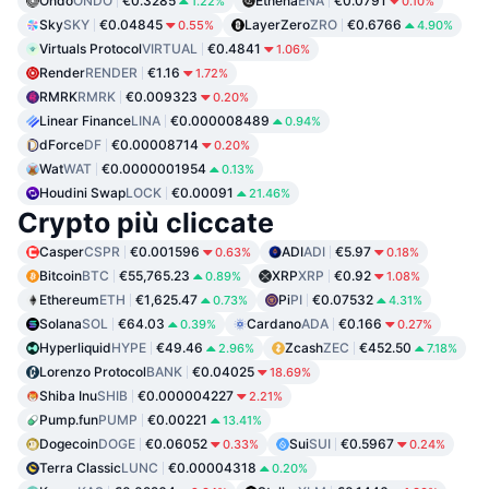
Ondo
ONDO
€0.3285
Ethena
ENA
€0.0791
1.22%
0.10%
Sky
SKY
€0.04845
LayerZero
ZRO
€0.6766
0.55%
4.90%
Virtuals Protocol
VIRTUAL
€0.4841
1.06%
Render
RENDER
€1.16
1.72%
RMRK
RMRK
€0.009323
0.20%
Linear Finance
LINA
€0.000008489
0.94%
dForce
DF
€0.00008714
0.20%
Wat
WAT
€0.0000001954
0.13%
Houdini Swap
LOCK
€0.00091
21.46%
Crypto più cliccate
Casper
CSPR
€0.001596
ADI
ADI
€5.97
0.63%
0.18%
Bitcoin
BTC
€55,765.23
XRP
XRP
€0.92
0.89%
1.08%
Ethereum
ETH
€1,625.47
Pi
PI
€0.07532
0.73%
4.31%
Solana
SOL
€64.03
Cardano
ADA
€0.166
0.39%
0.27%
Hyperliquid
HYPE
€49.46
Zcash
ZEC
€452.50
2.96%
7.18%
Lorenzo Protocol
BANK
€0.04025
18.69%
Shiba Inu
SHIB
€0.000004227
2.21%
Pump.fun
PUMP
€0.00221
13.41%
Dogecoin
DOGE
€0.06052
Sui
SUI
€0.5967
0.33%
0.24%
Terra Classic
LUNC
€0.00004318
0.20%