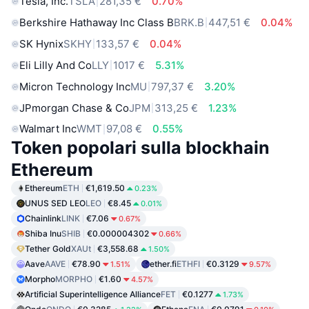
Tesla, Inc.
TSLA
281,35 €
0.70%
Berkshire Hathaway Inc Class B
BRK.B
447,51 €
0.04%
SK Hynix
SKHY
133,57 €
0.04%
Eli Lilly And Co
LLY
1017 €
5.31%
Micron Technology Inc
MU
797,37 €
3.20%
JPmorgan Chase & Co
JPM
313,25 €
1.23%
Walmart Inc
WMT
97,08 €
0.55%
Token popolari sulla blockhain
Ethereum
Ethereum
ETH
€1,619.50
0.23%
UNUS SED LEO
LEO
€8.45
0.01%
Chainlink
LINK
€7.06
0.67%
Shiba Inu
SHIB
€0.000004302
0.66%
Tether Gold
XAUt
€3,558.68
1.50%
Aave
AAVE
€78.90
ether.fi
ETHFI
€0.3129
1.51%
9.57%
Morpho
MORPHO
€1.60
4.57%
Artificial Superintelligence Alliance
FET
€0.1277
1.73%