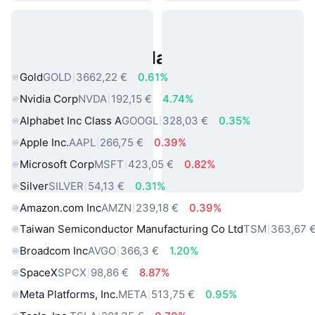
Asset reali popolari
Gold
GOLD
3662,22 €
0.61%
Nvidia Corp
NVDA
192,15 €
4.74%
Alphabet Inc Class A
GOOGL
328,03 €
0.35%
Apple Inc.
AAPL
266,75 €
0.39%
Microsoft Corp
MSFT
423,05 €
0.82%
Silver
SILVER
54,13 €
0.31%
Amazon.com Inc
AMZN
239,18 €
0.39%
Taiwan Semiconductor Manufacturing Co Ltd
TSM
363,67 
Broadcom Inc
AVGO
366,3 €
1.20%
SpaceX
SPCX
98,86 €
8.87%
Meta Platforms, Inc.
META
513,75 €
0.95%