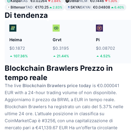
Kaspa
KAS
€0.02264
Stellar
XLM
€0.1446
2.84%
1.30%
Bittensor
TAO
€170.25
SKYAI
SKYAI
€0.04808
2.83%
6.40%
Di tendenza
Heima
Grvt
Pi
$0.1872
$0.3195
$0.08702
107.36%
21.44%
4.52%
Blockchain Brawlers Prezzo in
tempo reale
The live
Blockchain Brawlers price today
is €0.000041
EUR with a 24-hour trading volume of non disponibile.
Aggiorniamo il prezzo da BRWL a EUR in tempo reale.
Blockchain Brawlers ha registrato un calo del 5.37% nelle
ultime 24 ore.
L'attuale posizione in classifica su
CoinMarketCap è #3256, con una capitalizzazione di
mercato pari a €41,139.67 EUR
Ha un'offerta circolante