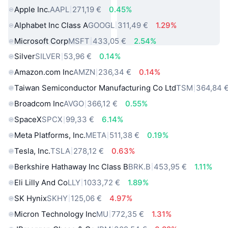
Apple Inc.
AAPL
271,19 €
0.45%
Alphabet Inc Class A
GOOGL
311,49 €
1.29%
Microsoft Corp
MSFT
433,05 €
2.54%
Silver
SILVER
53,96 €
0.14%
Amazon.com Inc
AMZN
236,34 €
0.14%
Taiwan Semiconductor Manufacturing Co Ltd
TSM
364,84 
Broadcom Inc
AVGO
366,12 €
0.55%
SpaceX
SPCX
99,33 €
6.14%
Meta Platforms, Inc.
META
511,38 €
0.19%
Tesla, Inc.
TSLA
278,12 €
0.63%
Berkshire Hathaway Inc Class B
BRK.B
453,95 €
1.11%
Eli Lilly And Co
LLY
1033,72 €
1.89%
SK Hynix
SKHY
125,06 €
4.97%
Micron Technology Inc
MU
772,35 €
1.31%