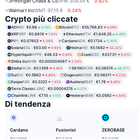
JPmorgan Chase & Co
JPM
309,54 €
0.82%
Walmart Inc
WMT
97,15 €
0.24%
Crypto più cliccate
ADI
ADI
€5.98
Bitcoin
BTC
€55,766.83
0.14%
0.06%
XRP
XRP
€0.8919
Ethereum
ETH
€1,648.25
1.51%
0.49%
Pi
PI
€0.07602
Cardano
ADA
€0.1734
5.29%
5.30%
Solana
SOL
€63.00
Heima
HEI
€0.1682
0.92%
32.22%
Hyperliquid
HYPE
€48.33
Zcash
ZEC
€437.01
0.64%
0.51%
Shiba Inu
SHIB
€0.000004067
2.24%
Stellar
XLM
€0.1399
SKYAI
SKYAI
€0.08574
0.40%
56.07%
Sui
SUI
€0.5862
Dogecoin
DOGE
€0.06011
0.80%
0.23%
Kaspa
KAS
€0.0222
Audiera
BEAT
€1.78
1.33%
9.40%
Terra Classic
LUNC
€0.00004276
0.51%
Chainlink
LINK
€7.10
Hedera
HBAR
€0.0592
1.10%
0.54%
Di tendenza
Cardano
Fusionist
ZEROBASE
$0.1996
$0.1224
$0.1428