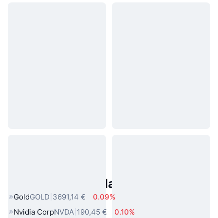
Asset reali popolari
Gold
GOLD
3691,14 €
0.09%
Nvidia Corp
NVDA
190,45 €
0.10%