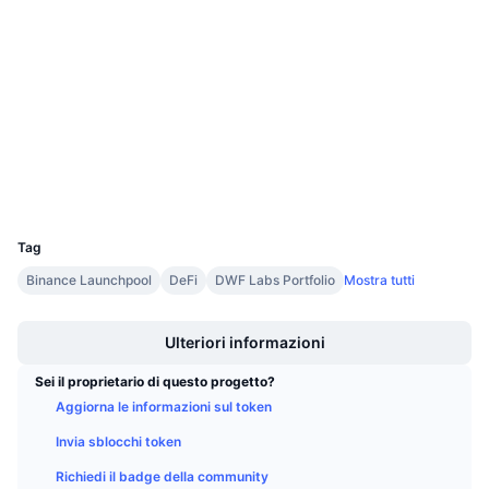
Prossime vendite
0xa91a...a07e14
Tassi di finanziamento
Contratti
Impara e guadagna
Audits
Calendari
etherscan.io
Esploratori
Calendario ICO
Wallets
UCID
Calendario eventi
6928
Tag
Binance Launchpool
DeFi
DWF Labs Portfolio
Mostra tutti
Boost
Ulteriori informazioni
Sei il proprietario di questo progetto?
Aggiorna le informazioni sul token
Invia sblocchi token
Richiedi il badge della community