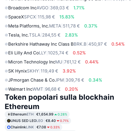
Broadcom Inc
AVGO
369,03 €
1.71%
SpaceX
SPCX
115,98 €
15.83%
Meta Platforms, Inc.
META
511,78 €
0.37%
Tesla, Inc.
TSLA
284,55 €
2.83%
Berkshire Hathaway Inc Class B
BRK.B
450,97 €
0.54%
Eli Lilly And Co
LLY
1025,74 €
0.52%
Micron Technology Inc
MU
761,12 €
0.44%
SK Hynix
SKHY
119,49 €
3.92%
JPmorgan Chase & Co
JPM
309,76 €
0.34%
Walmart Inc
WMT
96,68 €
0.20%
Token popolari sulla blockhain
Ethereum
Ethereum
ETH
€1,654.99
0.28%
UNUS SED LEO
LEO
€8.40
0.71%
Chainlink
LINK
€7.08
0.33%