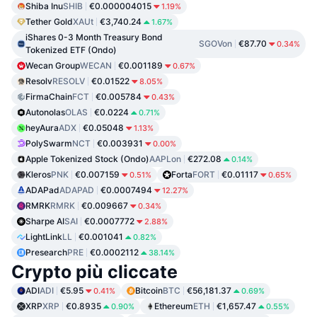
Shiba Inu
SHIB
€0.000004015
1.19%
Tether Gold
XAUt
€3,740.24
1.67%
iShares 0-3 Month Treasury Bond
SGOVon
€87.70
0.34%
Tokenized ETF (Ondo)
Wecan Group
WECAN
€0.001189
0.67%
Resolv
RESOLV
€0.01522
8.05%
FirmaChain
FCT
€0.005784
0.43%
Autonolas
OLAS
€0.0224
0.71%
heyAura
ADX
€0.05048
1.13%
PolySwarm
NCT
€0.003931
0.00%
Apple Tokenized Stock (Ondo)
AAPLon
€272.08
0.14%
Kleros
PNK
€0.007159
Forta
FORT
€0.01117
0.51%
0.65%
ADAPad
ADAPAD
€0.0007494
12.27%
RMRK
RMRK
€0.009667
0.34%
Sharpe AI
SAI
€0.0007772
2.88%
LightLink
LL
€0.001041
0.82%
Presearch
PRE
€0.0002112
38.14%
Crypto più cliccate
ADI
ADI
€5.95
Bitcoin
BTC
€56,181.37
0.41%
0.69%
XRP
XRP
€0.8935
Ethereum
ETH
€1,657.47
0.90%
0.55%