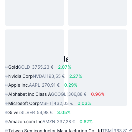
Asset reali popolari
Gold
GOLD
3755,23 €
2.07%
Nvidia Corp
NVDA
193,55 €
2.27%
Apple Inc.
AAPL
270,91 €
0.29%
Alphabet Inc Class A
GOOGL
306,88 €
0.96%
Microsoft Corp
MSFT
432,03 €
0.03%
Silver
SILVER
54,98 €
3.05%
Amazon.com Inc
AMZN
237,28 €
0.82%
Taiwan Semiconductor Manufacturing Co Ltd
TSM
363,81 