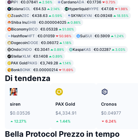
Pi
PI
€0.07841
Cardano
ADA
€0.1736
2.56%
0.73%
Solana
SOL
€64.53
Hyperliquid
HYPE
€47.08
2.14%
1.98%
Zcash
ZEC
€438.63
SKYAI
SKYAI
€0.09248
0.59%
18.55%
Shiba Inu
SHIB
€0.000004025
0.86%
Biconomy
BICO
€0.05328
51.00%
Hashflow
HFT
€0.01059
Sui
SUI
€0.5909
50.98%
1.24%
Dogecoin
DOGE
€0.06072
1.18%
Ondo
ONDO
€0.3041
Kaspa
KAS
€0.02287
0.89%
3.03%
Stellar
XLM
€0.1408
0.89%
PAX Gold
PAXG
€3,749.28
1.14%
Bonk
BONK
€0.00000214
11.69%
Di tendenza
siren
PAX Gold
Cronos
$0.03526
$4,334.91
$0.04977
12.27%
1.44%
6.24%
Bella Protocol Prezzo in tempo