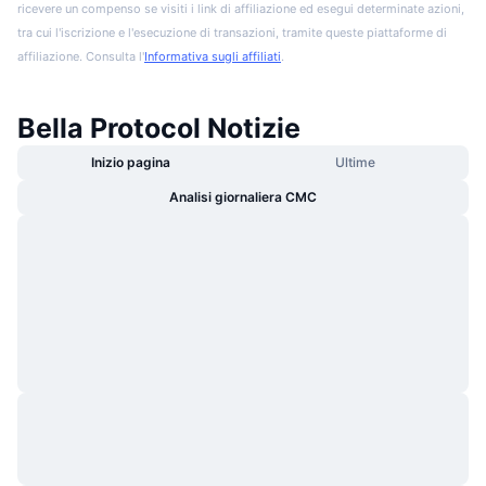
ricevere un compenso se visiti i link di affiliazione ed esegui determinate azioni,
tra cui l'iscrizione e l'esecuzione di transazioni, tramite queste piattaforme di
affiliazione. Consulta l'
Informativa sugli affiliati
.
Bella Protocol Notizie
Inizio pagina
Ultime
Analisi giornaliera CMC