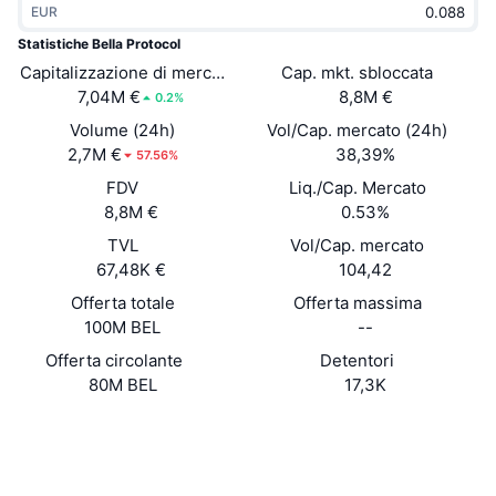
EUR
Di tendenza
ETF crypto
Impara
CMC MCP
Statistiche Bella Protocol
Capitalizzazione di mercato
Novità
Cap. mkt. sbloccata
ETF su Bitcoin
x402
Notizie
7,04M €
8,8M €
0.2%
Cripto
ETF su Ethereum
Volume (24h)
Vol/Cap. mercato (24h)
Academy
2,7M €
38,39%
57.56%
Politica
FDV
Liq./Cap. Mercato
Analisi tecnica
Ricerca
8,8M €
0.53%
Sport
TVL
Vol/Cap. mercato
RSI
Video
67,48K €
104,42
Finanza
MACD
Offerta totale
Offerta massima
Glossario
100M BEL
--
Tecnologia
Offerta circolante
Detentori
Derivati
Campagne
80M BEL
17,3K
NFT
Panoramica
Sito web
Airdrop
Website
Whitepaper
Statistiche NFT generali
Social
Liquidazioni
Diamanti ricompensa