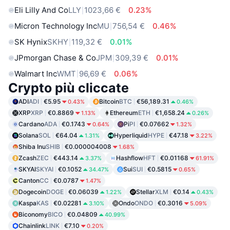
Eli Lilly And Co
LLY
1023,66 €
0.23%
Micron Technology Inc
MU
756,54 €
0.46%
SK Hynix
SKHY
119,32 €
0.01%
JPmorgan Chase & Co
JPM
309,39 €
0.01%
Walmart Inc
WMT
96,69 €
0.06%
Crypto più cliccate
ADI
ADI
€5.95
Bitcoin
BTC
€56,189.31
0.43%
0.46%
XRP
XRP
€0.8869
Ethereum
ETH
€1,658.24
1.13%
0.26%
Cardano
ADA
€0.1743
Pi
PI
€0.07662
0.64%
1.32%
Solana
SOL
€64.04
Hyperliquid
HYPE
€47.18
1.31%
3.22%
Shiba Inu
SHIB
€0.000004008
1.68%
Zcash
ZEC
€443.14
Hashflow
HFT
€0.01168
3.37%
61.91%
SKYAI
SKYAI
€0.1052
Sui
SUI
€0.5815
34.47%
0.65%
Canton
CC
€0.0787
1.47%
Dogecoin
DOGE
€0.06039
Stellar
XLM
€0.14
1.22%
0.43%
Kaspa
KAS
€0.02281
Ondo
ONDO
€0.3016
3.10%
5.09%
Biconomy
BICO
€0.04809
40.99%
Chainlink
LINK
€7.10
0.20%