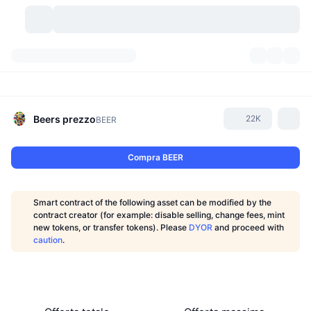
Criptovalute
Dashboard
Criptovalute
DexScan
Mercati
Classifica
Beers
prezzo
22K
BEER
Segnali
Scambi
Categorie
New
Panoramica di mercato
Compra BEER
Di tendenza
Community
Istantanee storiche
Mercato Spot
Scambi centralizzati
Smart contract of the following asset can be modified by the
Nuovo
Feed
API
Sblocchi di token
N. di criptovalute
contract creator (for example: disable selling, change fees, mint
Spot
new tokens, or transfer tokens). Please
DYOR
and proceed with
caution
.
In Rialzo
Argomenti
Rendimenti
Prodotti
Bitcoin Tesorerie
Derivati
API
Explorer meme
Live
Risorse del mondo reale
BNB Tesorerie
Prodotti
API Crypto
Exchange decentralizzati