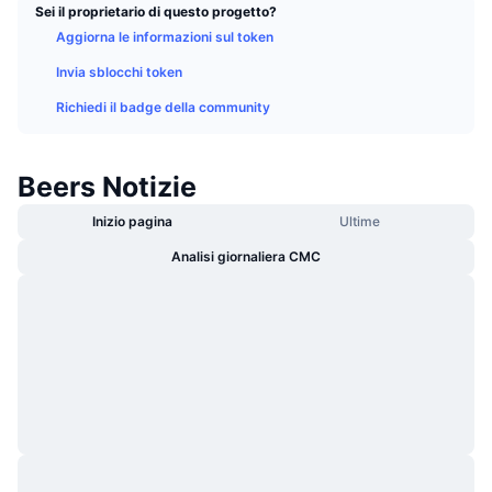
Sei il proprietario di questo progetto?
Di tendenza
ETF crypto
Impara
CMC MCP
Aggiorna le informazioni sul token
Novità
ETF su Bitcoin
Invia sblocchi token
x402
Notizie
Richiedi il badge della community
Cripto
ETF su Ethereum
Academy
Politica
Beers Notizie
Analisi tecnica
Ricerca
Inizio pagina
Ultime
Sport
RSI
Video
Analisi giornaliera CMC
Finanza
MACD
Glossario
Tecnologia
Derivati
Campagne
NFT
Panoramica
Airdrop
Statistiche NFT generali
Liquidazioni
Diamanti ricompensa