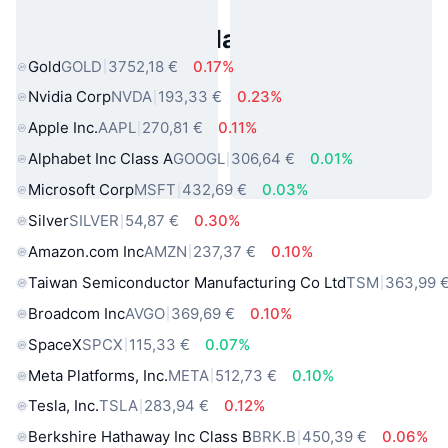
Asset reali popolari
Gold
GOLD
3752,18 €
0.17%
Nvidia Corp
NVDA
193,33 €
0.23%
Apple Inc.
AAPL
270,81 €
0.11%
Alphabet Inc Class A
GOOGL
306,64 €
0.01%
Microsoft Corp
MSFT
432,69 €
0.03%
Silver
SILVER
54,87 €
0.30%
Amazon.com Inc
AMZN
237,37 €
0.10%
Taiwan Semiconductor Manufacturing Co Ltd
TSM
363,99 
Broadcom Inc
AVGO
369,69 €
0.10%
SpaceX
SPCX
115,33 €
0.07%
Meta Platforms, Inc.
META
512,73 €
0.10%
Tesla, Inc.
TSLA
283,94 €
0.12%
Berkshire Hathaway Inc Class B
BRK.B
450,39 €
0.06%