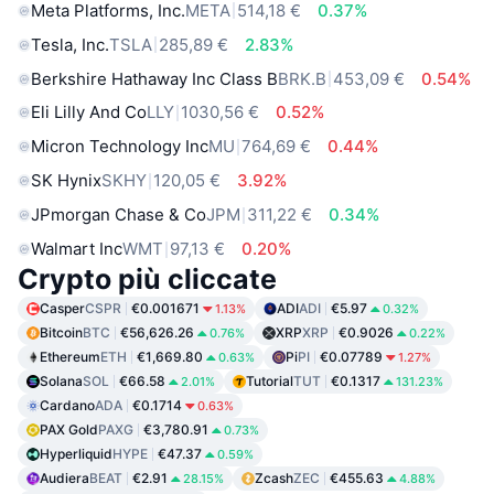
Meta Platforms, Inc.
META
514,18 €
0.37%
Tesla, Inc.
TSLA
285,89 €
2.83%
Berkshire Hathaway Inc Class B
BRK.B
453,09 €
0.54%
Eli Lilly And Co
LLY
1030,56 €
0.52%
Micron Technology Inc
MU
764,69 €
0.44%
SK Hynix
SKHY
120,05 €
3.92%
JPmorgan Chase & Co
JPM
311,22 €
0.34%
Walmart Inc
WMT
97,13 €
0.20%
Crypto più cliccate
Casper
CSPR
€0.001671
ADI
ADI
€5.97
1.13%
0.32%
Bitcoin
BTC
€56,626.26
XRP
XRP
€0.9026
0.76%
0.22%
Ethereum
ETH
€1,669.80
Pi
PI
€0.07789
0.63%
1.27%
Solana
SOL
€66.58
Tutorial
TUT
€0.1317
2.01%
131.23%
Cardano
ADA
€0.1714
0.63%
PAX Gold
PAXG
€3,780.91
0.73%
Hyperliquid
HYPE
€47.37
0.59%
Audiera
BEAT
€2.91
Zcash
ZEC
€455.63
28.15%
4.88%