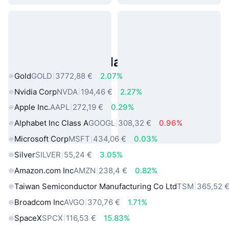
Asset reali popolari
Gold
GOLD
3772,88 €
2.07%
Nvidia Corp
NVDA
194,46 €
2.27%
Apple Inc.
AAPL
272,19 €
0.29%
Alphabet Inc Class A
GOOGL
308,32 €
0.96%
Microsoft Corp
MSFT
434,06 €
0.03%
Silver
SILVER
55,24 €
3.05%
Amazon.com Inc
AMZN
238,4 €
0.82%
Taiwan Semiconductor Manufacturing Co Ltd
TSM
365,52 
Broadcom Inc
AVGO
370,76 €
1.71%
SpaceX
SPCX
116,53 €
15.83%