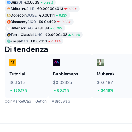
Sui
SUI
€0.6039
0.92%
Shiba Inu
SHIB
€0.000004013
0.32%
Dogecoin
DOGE
€0.06111
0.13%
Biconomy
BICO
€0.04409
10.83%
Bittensor
TAO
€181.34
6.79%
Terra Classic
LUNC
€0.0000438
3.19%
Kaspa
KAS
€0.02313
0.42%
Di tendenza
Tutorial
Bubblemaps
Mubarak
$0.1515
$0.02325
$0.0197
130.17%
80.71%
34.18%
CoinMarketCap
Gettoni
AstroSwap