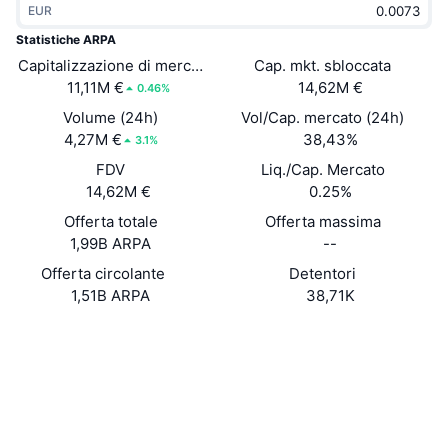
EUR
Di tendenza
ETF crypto
Impara
CMC MCP
Statistiche ARPA
Capitalizzazione di mercato
Novità
Cap. mkt. sbloccata
ETF su Bitcoin
x402
Notizie
11,11M €
14,62M €
0.46%
Cripto
ETF su Ethereum
Volume (24h)
Vol/Cap. mercato (24h)
Academy
4,27M €
38,43%
3.1%
Politica
FDV
Liq./Cap. Mercato
Analisi tecnica
Ricerca
14,62M €
0.25%
Sport
Offerta totale
Offerta massima
RSI
Video
1,99B ARPA
--
Finanza
MACD
Offerta circolante
Detentori
Glossario
1,51B ARPA
38,71K
Tecnologia
Sito web
Website
Whitepaper
Derivati
Campagne
NFT
Social
Panoramica
Airdrop
Statistiche NFT generali
0xba50...b0b71a
Contratti
Liquidazioni
Diamanti ricompensa