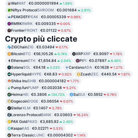
Wat
WAT
€0.0000001994
1.89%
Niftyx Protocol
SHROOM
€0.001684
2.61%
PEAKDEFI
PEAK
€0.00005339
0.99%
RMRK
RMRK
€0.009335
0.00%
Frontier
FRONT
€0.01122
0.97%
Crypto più cliccate
ZIGChain
ZIG
€0.03494
0.17%
Bitcoin
BTC
€56,105.26
XRP
XRP
€0.9097
0.74%
1.78%
Ethereum
ETH
€1,654.84
Pi
PI
€0.07897
2.04%
6.40%
Solana
SOL
€64.18
Cardano
ADA
€0.1628
0.03%
1.27%
Hyperliquid
HYPE
€48.83
Zcash
ZEC
€440.54
0.92%
1.87%
Shiba Inu
SHIB
€0.000004182
1.77%
Pump.fun
PUMP
€0.002038
5.21%
Heima
HEI
€0.3806
Sui
SUI
€0.5952
134.73%
0.76%
Dogecoin
DOGE
€0.06054
0.07%
Stellar
XLM
€0.1407
2.79%
Lorenzo Protocol
BANK
€0.03603
16.24%
PAX Gold
PAXG
€3,685.92
2.40%
Kaspa
KAS
€0.02271
0.53%
Terra Classic
LUNC
€0.00004302
1.14%