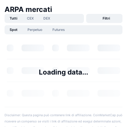
ARPA mercati
Tutti
CEX
DEX
Filtri
Spot
Perpetuo
Futures
Loading data...
Disclaimer: Questa pagina può contenere link di affiliazione. CoinMarketCap può
ricevere un compenso se visiti i link di affiliazione ed esegui determinate azioni,