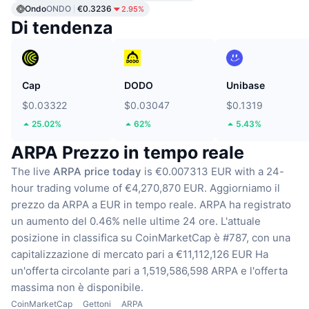
Ondo
ONDO
€0.3236
2.95%
Di tendenza
Cap
DODO
Unibase
$0.03322
$0.03047
$0.1319
25.02%
62%
5.43%
ARPA Prezzo in tempo reale
The live
ARPA price today
is €0.007313 EUR with a 24-
hour trading volume of €4,270,870 EUR.
Aggiorniamo il
prezzo da ARPA a EUR in tempo reale.
ARPA ha registrato
un aumento del 0.46% nelle ultime 24 ore.
L'attuale
posizione in classifica su CoinMarketCap è #787, con una
capitalizzazione di mercato pari a €11,112,126 EUR
Ha
un'offerta circolante pari a 1,519,586,598 ARPA
e l'offerta
massima non è disponibile.
CoinMarketCap
Gettoni
ARPA