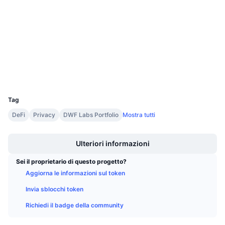
4.4
Prossime vendite
Valutazione (CertiK)
Tassi di finanziamento
Impara e guadagna
Audits
etherscan.io
Calendari
Esploratori
Wallets
Calendario ICO
UCID
4039
Calendario eventi
Tag
DeFi
Privacy
DWF Labs Portfolio
Mostra tutti
Boost
Ulteriori informazioni
Sei il proprietario di questo progetto?
Aggiorna le informazioni sul token
Invia sblocchi token
Richiedi il badge della community