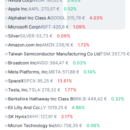
Nvidia Corp
NVDA
191,05 €
3.43%
Apple Inc.
AAPL
270,57 €
0.52%
Alphabet Inc Class A
GOOGL
315,76 €
4.03%
Microsoft Corp
MSFT
420,6 €
1.09%
Silver
SILVER
53,73 €
0.09%
Amazon.com Inc
AMZN
236,16 €
1.72%
Taiwan Semiconductor Manufacturing Co Ltd
TSM
357,75 €
Broadcom Inc
AVGO
364,47 €
0.03%
Meta Platforms, Inc.
META
511,88 €
0.14%
SpaceX
SPCX
95,25 €
13.61%
Tesla, Inc.
TSLA
278,32 €
1.77%
Berkshire Hathaway Inc Class B
BRK.B
449,42 €
0.32%
Eli Lilly And Co
LLY
1019,25 €
4.86%
SK Hynix
SKHY
127,91 €
2.17%
Micron Technology Inc
MU
758,35 €
0.06%