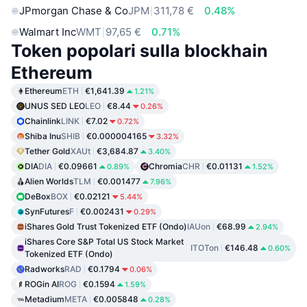
JPmorgan Chase & Co
JPM
311,78 €
0.48%
Walmart Inc
WMT
97,65 €
0.71%
Token popolari sulla blockhain
Ethereum
Ethereum
ETH
€1,641.39
1.21%
UNUS SED LEO
LEO
€8.44
0.26%
Chainlink
LINK
€7.02
0.72%
Shiba Inu
SHIB
€0.000004165
3.32%
Tether Gold
XAUt
€3,684.87
3.40%
DIA
DIA
€0.09661
Chromia
CHR
€0.01131
0.89%
1.52%
Alien Worlds
TLM
€0.001477
7.96%
DeBox
BOX
€0.02121
5.44%
SynFutures
F
€0.002431
0.29%
iShares Gold Trust Tokenized ETF (Ondo)
IAUon
€68.99
2.94%
iShares Core S&P Total US Stock Market
ITOTon
€146.48
0.60%
Tokenized ETF (Ondo)
Radworks
RAD
€0.1794
0.06%
ROGin AI
ROG
€0.1594
1.59%
Metadium
META
€0.005848
0.28%