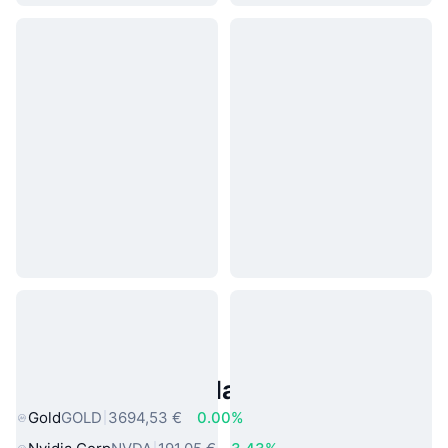
Asset reali popolari
Gold
GOLD
3694,53 €
0.00%