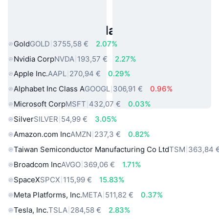
Asset reali popolari
Gold
GOLD
3755,58 €
2.07%
Nvidia Corp
NVDA
193,57 €
2.27%
Apple Inc.
AAPL
270,94 €
0.29%
Alphabet Inc Class A
GOOGL
306,91 €
0.96%
Microsoft Corp
MSFT
432,07 €
0.03%
Silver
SILVER
54,99 €
3.05%
Amazon.com Inc
AMZN
237,3 €
0.82%
Taiwan Semiconductor Manufacturing Co Ltd
TSM
363,84 
Broadcom Inc
AVGO
369,06 €
1.71%
SpaceX
SPCX
115,99 €
15.83%
Meta Platforms, Inc.
META
511,82 €
0.37%
Tesla, Inc.
TSLA
284,58 €
2.83%