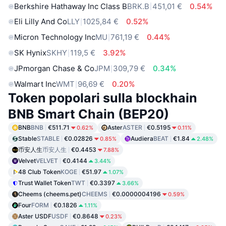
Berkshire Hathaway Inc Class B
BRK.B
451,01 €
0.54%
Eli Lilly And Co
LLY
1025,84 €
0.52%
Micron Technology Inc
MU
761,19 €
0.44%
SK Hynix
SKHY
119,5 €
3.92%
JPmorgan Chase & Co
JPM
309,79 €
0.34%
Walmart Inc
WMT
96,69 €
0.20%
Token popolari sulla blockhain
BNB Smart Chain (BEP20)
BNB
BNB
€511.71
Aster
ASTER
€0.5195
0.62%
0.11%
Stable
STABLE
€0.02826
Audiera
BEAT
€1.84
0.85%
2.48%
币安人生
币安人生
€0.4453
7.88%
Velvet
VELVET
€0.4144
3.44%
48 Club Token
KOGE
€51.97
1.07%
Trust Wallet Token
TWT
€0.3397
3.66%
Cheems (cheems.pet)
CHEEMS
€0.0000004196
0.59%
Four
FORM
€0.1826
1.11%
Aster USDF
USDF
€0.8648
0.23%