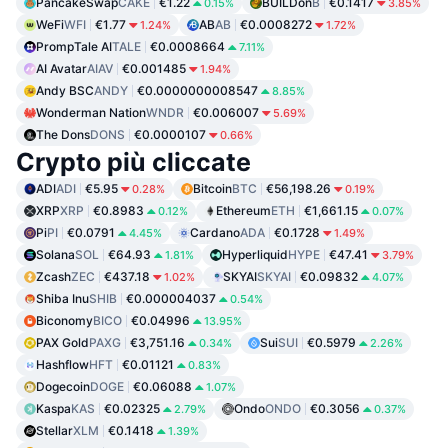
PancakeSwap
CAKE
€1.22
BUILDon
B
€0.1417
0.15%
3.85%
WeFi
WFI
€1.77
AB
AB
€0.0008272
1.24%
1.72%
PrompTale AI
TALE
€0.0008664
7.11%
AI Avatar
AIAV
€0.001485
1.94%
Andy BSC
ANDY
€0.0000000008547
8.85%
Wonderman Nation
WNDR
€0.006007
5.69%
The Dons
DONS
€0.0000107
0.66%
Crypto più cliccate
ADI
ADI
€5.95
Bitcoin
BTC
€56,198.26
0.28%
0.19%
XRP
XRP
€0.8983
Ethereum
ETH
€1,661.15
0.12%
0.07%
Pi
PI
€0.0791
Cardano
ADA
€0.1728
4.45%
1.49%
Solana
SOL
€64.93
Hyperliquid
HYPE
€47.41
1.81%
3.79%
Zcash
ZEC
€437.18
SKYAI
SKYAI
€0.09832
1.02%
4.07%
Shiba Inu
SHIB
€0.000004037
0.54%
Biconomy
BICO
€0.04996
13.95%
PAX Gold
PAXG
€3,751.16
Sui
SUI
€0.5979
0.34%
2.26%
Hashflow
HFT
€0.01121
0.83%
Dogecoin
DOGE
€0.06088
1.07%
Kaspa
KAS
€0.02325
Ondo
ONDO
€0.3056
2.79%
0.37%
Stellar
XLM
€0.1418
1.39%