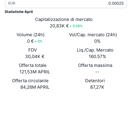
EUR
Di tendenza
ETF crypto
Impara
CMC MCP
Statistiche April
Novità
Capitalizzazione di mercato
ETF su Bitcoin
x402
Notizie
20,83K €
0.28%
Cripto
ETF su Ethereum
Volume (24h)
Vol/Cap. mercato (24h)
Academy
0 €
0%
0%
Politica
FDV
Liq./Cap. Mercato
Analisi tecnica
Ricerca
30,04K €
160.57%
Sport
Offerta totale
Offerta massima
RSI
Video
121,53M APRIL
--
Finanza
MACD
Offerta circolante
Detentori
Glossario
84,26M APRIL
87,27K
Tecnologia
Sito web
Website
Whitepaper
Derivati
Campagne
NFT
Social
Panoramica
Airdrop
Statistiche NFT generali
0xbfeA...8eF94C
Contratti
Liquidazioni
Diamanti ricompensa