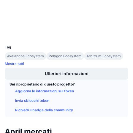
3.0
Prossime vendite
Valutazione (CertiK)
Tassi di finanziamento
Impara e guadagna
bscscan.com
Esploratori
Calendari
Wallets
UCID
10367
Calendario ICO
Tag
Avalanche Ecosystem
Polygon Ecosystem
Arbitrum Ecosystem
Calendario eventi
Mostra tutti
Ulteriori informazioni
Sei il proprietario di questo progetto?
Aggiorna le informazioni sul token
Invia sblocchi token
Richiedi il badge della community
April mercati