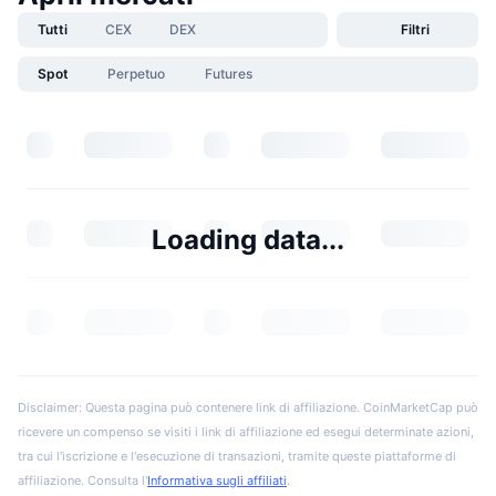
Tutti
CEX
DEX
Filtri
Spot
Perpetuo
Futures
Loading data...
Disclaimer: Questa pagina può contenere link di affiliazione. CoinMarketCap può
ricevere un compenso se visiti i link di affiliazione ed esegui determinate azioni,
tra cui l'iscrizione e l'esecuzione di transazioni, tramite queste piattaforme di
affiliazione. Consulta l'
Informativa sugli affiliati
.