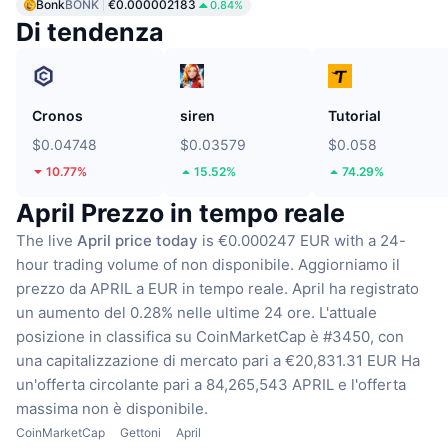
Bonk
BONK
€0.000002183
0.84%
Di tendenza
Cronos
siren
Tutorial
$0.04748
$0.03579
$0.058
10.77%
15.52%
74.29%
April Prezzo in tempo reale
The live
April price today
is €0.000247 EUR with a 24-
hour trading volume of non disponibile.
Aggiorniamo il
prezzo da APRIL a EUR in tempo reale.
April ha registrato
un aumento del 0.28% nelle ultime 24 ore.
L'attuale
posizione in classifica su CoinMarketCap è #3450, con
una capitalizzazione di mercato pari a €20,831.31 EUR
Ha
un'offerta circolante pari a 84,265,543 APRIL
e l'offerta
massima non è disponibile.
CoinMarketCap
Gettoni
April