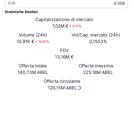
EUR
Di tendenza
ETF crypto
Impara
CMC MCP
Statistiche Abelian
Novità
Capitalizzazione di mercato
ETF su Bitcoin
x402
Notizie
7,02M €
0.71%
Cripto
ETF su Ethereum
Volume (24h)
Vol/Cap. mercato (24h)
Academy
10,91K €
0,1553%
14.87%
Politica
FDV
Analisi tecnica
Ricerca
13,16M €
Sport
Offerta totale
Offerta massima
RSI
Video
140,73M ABEL
225.18M ABEL
Finanza
MACD
Offerta circolante
Glossario
120,15M ABEL
Tecnologia
Sito web
Website
Whitepaper
Derivati
Campagne
NFT
Social
Panoramica
Airdrop
4.0
Valutazione (CertiK)
Statistiche NFT generali
Liquidazioni
Diamanti ricompensa
Esploratori
explorer.pqabelian.io