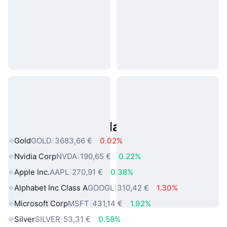
Asset reali popolari
Gold
GOLD
3683,66 €
0.02%
Nvidia Corp
NVDA
190,65 €
0.22%
Apple Inc.
AAPL
270,91 €
0.38%
Alphabet Inc Class A
GOOGL
310,42 €
1.30%
Microsoft Corp
MSFT
431,14 €
1.92%
Silver
SILVER
53,31 €
0.58%