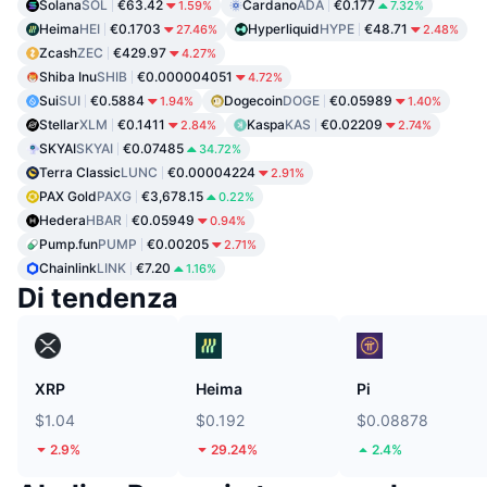
Solana
SOL
€63.42
Cardano
ADA
€0.177
1.59%
7.32%
Heima
HEI
€0.1703
Hyperliquid
HYPE
€48.71
27.46%
2.48%
Zcash
ZEC
€429.97
4.27%
Shiba Inu
SHIB
€0.000004051
4.72%
Sui
SUI
€0.5884
Dogecoin
DOGE
€0.05989
1.94%
1.40%
Stellar
XLM
€0.1411
Kaspa
KAS
€0.02209
2.84%
2.74%
SKYAI
SKYAI
€0.07485
34.72%
Terra Classic
LUNC
€0.00004224
2.91%
PAX Gold
PAXG
€3,678.15
0.22%
Hedera
HBAR
€0.05949
0.94%
Pump.fun
PUMP
€0.00205
2.71%
Chainlink
LINK
€7.20
1.16%
Di tendenza
XRP
Heima
Pi
$1.04
$0.192
$0.08878
2.9%
29.24%
2.4%