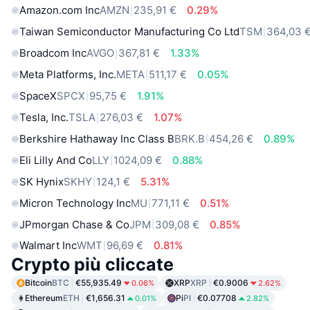
Amazon.com Inc
AMZN
235,91 €
0.29%
Taiwan Semiconductor Manufacturing Co Ltd
TSM
364,03 
Broadcom Inc
AVGO
367,81 €
1.33%
Meta Platforms, Inc.
META
511,17 €
0.05%
SpaceX
SPCX
95,75 €
1.91%
Tesla, Inc.
TSLA
276,03 €
1.07%
Berkshire Hathaway Inc Class B
BRK.B
454,26 €
0.89%
Eli Lilly And Co
LLY
1024,09 €
0.88%
SK Hynix
SKHY
124,1 €
5.31%
Micron Technology Inc
MU
771,11 €
0.51%
JPmorgan Chase & Co
JPM
309,08 €
0.85%
Walmart Inc
WMT
96,69 €
0.81%
Crypto più cliccate
Bitcoin
BTC
€55,935.49
XRP
XRP
€0.9006
0.06%
2.62%
Ethereum
ETH
€1,656.31
Pi
PI
€0.07708
0.01%
2.82%