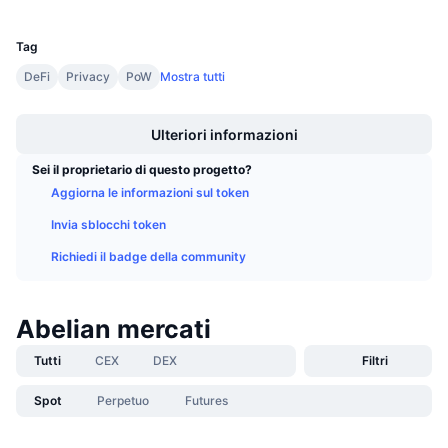
UCID
Prossime vendite
25232
Tassi di finanziamento
Impara e guadagna
Tag
DeFi
Privacy
PoW
Mostra tutti
Calendari
Boost
Ulteriori informazioni
Calendario ICO
Sei il proprietario di questo progetto?
Calendario eventi
Aggiorna le informazioni sul token
Invia sblocchi token
Richiedi il badge della community
Abelian mercati
Tutti
CEX
DEX
Filtri
Spot
Perpetuo
Futures