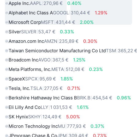
Apple Inc.
AAPL
270,96 €
0.40%
Alphabet Inc Class A
GOOGL
310,44 €
1.29%
Microsoft Corp
MSFT
431,44 €
2.00%
Silver
SILVER
53,47 €
0.33%
Amazon.com Inc
AMZN
235,89 €
0.30%
Taiwan Semiconductor Manufacturing Co Ltd
TSM
365,22 
Broadcom Inc
AVGO
367,5 €
1.25%
Meta Platforms, Inc.
META
512,08 €
0.23%
SpaceX
SPCX
95,69 €
1.85%
Tesla, Inc.
TSLA
277,05 €
0.71%
Berkshire Hathaway Inc Class B
BRK.B
454,54 €
0.96%
Eli Lilly And Co
LLY
1 031,53 €
1.61%
SK Hynix
SKHY
124,49 €
5.00%
Micron Technology Inc
MU
777,93 €
0.37%
JPmorgan Chase & Co
JPM
309,46 €
0.73%