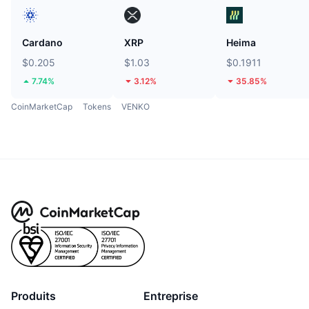
Cardano
XRP
Heima
$0.205
$1.03
$0.1911
7.74%
3.12%
35.85%
CoinMarketCap
Tokens
VENKO
Produits
Entreprise