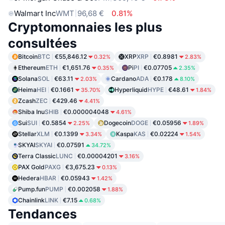
Walmart Inc
WMT
96,68 €
0.81%
Cryptomonnaies les plus
consultées
Bitcoin
BTC
€55,846.12
XRP
XRP
€0.8981
0.32%
2.83%
Ethereum
ETH
€1,651.76
Pi
PI
€0.07705
0.35%
2.35%
Solana
SOL
€63.11
Cardano
ADA
€0.178
2.03%
8.10%
Heima
HEI
€0.1661
Hyperliquid
HYPE
€48.61
35.70%
1.84%
Zcash
ZEC
€429.46
4.41%
Shiba Inu
SHIB
€0.000004048
4.61%
Sui
SUI
€0.5854
Dogecoin
DOGE
€0.05956
2.25%
1.89%
Stellar
XLM
€0.1399
Kaspa
KAS
€0.02224
3.34%
1.54%
SKYAI
SKYAI
€0.07591
34.72%
Terra Classic
LUNC
€0.00004201
3.16%
PAX Gold
PAXG
€3,675.23
0.13%
Hedera
HBAR
€0.05943
1.42%
Pump.fun
PUMP
€0.002058
1.88%
Chainlink
LINK
€7.15
0.68%
Tendances