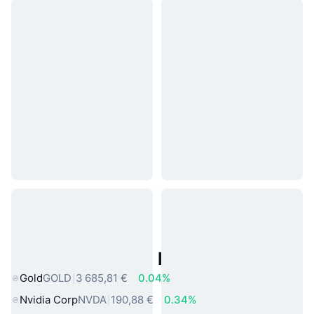
Actifs du Monde Réel Populaires
Gold
GOLD
3 685,81 €
0.04%
Nvidia Corp
NVDA
190,88 €
0.34%