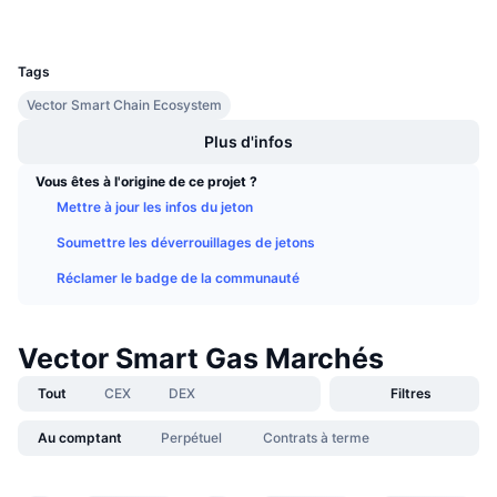
Ventes à venir
UCID
Taux de financement
Apprenez & Gagnez
29350
Tags
Calendriers
Vector Smart Chain Ecosystem
Plus d'infos
Calendrier des ICO
Vous êtes à l'origine de ce projet ?
Mettre à jour les infos du jeton
Calendrier des événements
Soumettre les déverrouillages de jetons
Réclamer le badge de la communauté
Vector Smart Gas Marchés
Tout
CEX
DEX
Filtres
Au comptant
Perpétuel
Contrats à terme