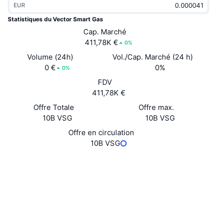
EUR
Tendances
ETF sur les cryptos
Apprendre
CMC MCP
Statistiques du Vector Smart Gas
Nouveau
Cap. Marché
ETF Bitcoin
x402
Actualités
411,78K €
0%
Crypto
ETF Ethereum
Volume (24h)
Vol./Cap. Marché (24 h)
Academy
0 €
0%
0%
Politique
FDV
Analyse technique
Recherche
411,78K €
Sports
Offre Totale
Offre max.
RSI
Vidéos
10B VSG
10B VSG
Finance
MACD
Offre en circulation
Glossaire
10B VSG
Technologie
Site Internet
Website
Whitepaper
Produits dérivés
Campagnes
Social
NFT
Vue d'ensemble
Airdrops
Contrats
0xeeee...eeeeee
4.1
Évaluation (CertiK)
Statistiques NFT globales
Liquidations
Récompenses de Diamant
Audits