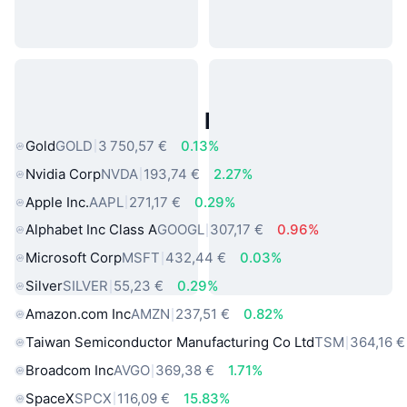
Actifs du Monde Réel Populaires
Gold
GOLD
3 750,57 €
0.13%
Nvidia Corp
NVDA
193,74 €
2.27%
Apple Inc.
AAPL
271,17 €
0.29%
Alphabet Inc Class A
GOOGL
307,17 €
0.96%
Microsoft Corp
MSFT
432,44 €
0.03%
Silver
SILVER
55,23 €
0.29%
Amazon.com Inc
AMZN
237,51 €
0.82%
Taiwan Semiconductor Manufacturing Co Ltd
TSM
364,16 €
Broadcom Inc
AVGO
369,38 €
1.71%
SpaceX
SPCX
116,09 €
15.83%