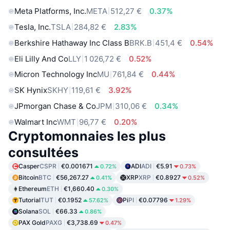
Meta Platforms, Inc.
META
512,27 €
0.37%
Tesla, Inc.
TSLA
284,82 €
2.83%
Berkshire Hathaway Inc Class B
BRK.B
451,4 €
0.54%
Eli Lilly And Co
LLY
1 026,72 €
0.52%
Micron Technology Inc
MU
761,84 €
0.44%
SK Hynix
SKHY
119,61 €
3.92%
JPmorgan Chase & Co
JPM
310,06 €
0.34%
Walmart Inc
WMT
96,77 €
0.20%
Cryptomonnaies les plus
consultées
Casper
CSPR
€0.001671
ADI
ADI
€5.91
0.72%
0.73%
Bitcoin
BTC
€56,267.27
XRP
XRP
€0.8927
0.41%
0.52%
Ethereum
ETH
€1,660.40
0.30%
Tutorial
TUT
€0.1952
Pi
PI
€0.07796
57.62%
1.29%
Solana
SOL
€66.33
0.86%
PAX Gold
PAXG
€3,738.69
0.47%