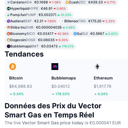
Cardano
ADA
€0.1698
Zcash
ZEC
€439.33
1.06%
0.71%
Hyperliquid
HYPE
€46.91
0.80%
Pump.fun
PUMP
€0.002371
10.33%
Audiera
BEAT
€2.31
Bittensor
TAO
€175.20
7.80%
2.25%
Shiba Inu
SHIB
€0.000004028
0.86%
Biconomy
BICO
€0.03417
Sui
SUI
€0.5967
42.56%
0.02%
Dogecoin
DOGE
€0.06035
0.35%
Bubblemaps
BMT
€0.03473
178.51%
Tendances
Bitcoin
Bubblemaps
Ethereum
$64,988.83
$0.04012
$1,917.76
0.34%
178.33%
0.24%
Données des Prix du Vector
Smart Gas en Temps Réel
The live
Vector Smart Gas price today
is €0.000041 EUR